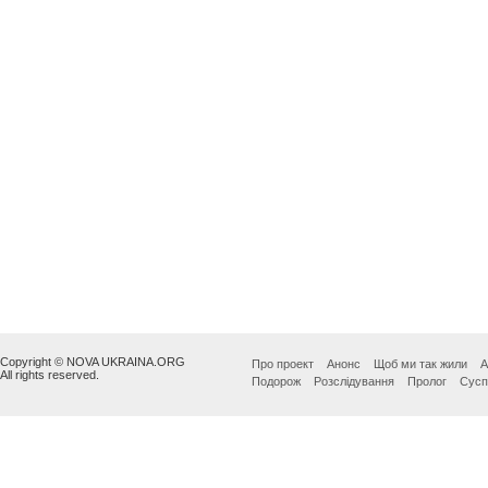
Copyright © NOVA UKRAINA.ORG
Про проект
Анонс
Щоб ми так жили
А
All rights reserved.
Подорож
Розслідування
Пролог
Сусп