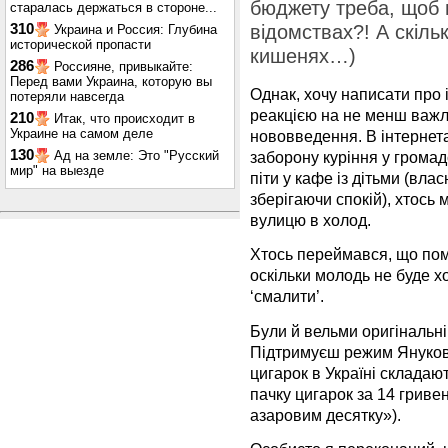
бюджету треба, щоб 
старалась держаться в стороне...
310
відомствах?! А скіль
Украина и Россия: Глубина
исторической пропасти
кишенях…)
286
Россияне, привыкайте:
Перед вами Украина, которую вы
Однак, хочу написати про 
потеряли навсегда
реакцією на не менш важл
210
Итак, что происходит в
Украине на самом деле
нововведення. В інтернет
130
Ад на земле: Это "Русский
заборону куріння у громад
мир" на выезде
піти у кафе із дітьми (вла
зберігаючи спокій), хтось 
вулицю в холод.
Хтось переймався, що пом
оскільки молодь не буде х
‘смалити’.
Були й вельми оригінальн
Підтримуєш режим Янукови
цигарок в Україні складают
пачку цигарок за 14 гриве
азаровим десятку»).