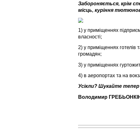
Забороняється, крім сп
місць, куріння тютюнов
1) у приміщеннях підприєм
власності;
2) у приміщеннях готелів 
громадян;
3) у приміщеннях гуртожит
4) в аеропортах та на вок
Усікли? Шукайте тепер 
Володимир ГРЕБЬОНКІ