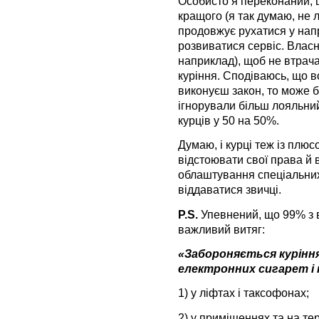
Особисто я переконаний, 
кращого (я так думаю, не 
продовжує рухатися у напр
розвиватися сервіс. Власни
наприклад), щоб не втрача
куріння. Сподіваюсь, що в
виконуєш закон, то може б
ігнорували більш лояльний
курців у 50 на 50%.
Думаю, і курці теж із плю
відстоювати свої права й 
облаштування спеціальних
віддаватися звичці.
P.S.
Упевнений, що 99% з в
важливий витяг:
«Забороняється курінн
електронних сигарет і 
1) у ліфтах і таксофонах;
2) у приміщеннях та на тер