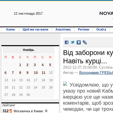
12 листопада 2017
Анонс
Щоб ми так жили
Аналітика
Регіони
Освіта
Ноябрь
Від заборони ку
П
В
С
Ч
П
С
Н
Навіть курці...
1
2
3
4
5
2012-12-27 21:00:00. Суспіль
6
7
8
9
10
11
Автор —
Володимир ГРЕБЬ
12
13
14
15
16
17
18
19
Усвідомлюю, що у
20
21
22
23
24
25
26
указу про новий Кабм
27
28
29
30
інерцією усе ще наз
коментарів, щоб зроз
РЕЙТИНГ
чемодан, чи ще трохи
312
Москвичка в Киеве: Я