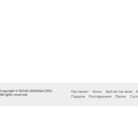
Copyright © NOVA UKRAINA.ORG
Про проект
Анонс
Щоб ми так жили
А
All rights reserved.
Подорож
Розслідування
Пролог
Сусп