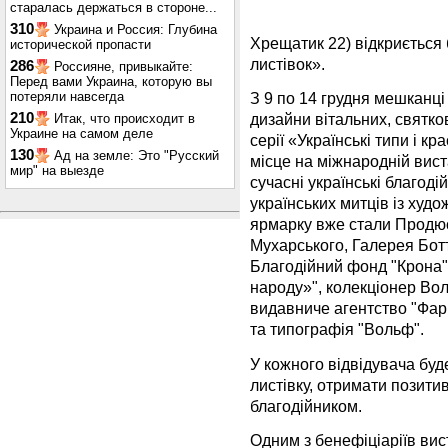
старалась держаться в стороне...
310
Украина и Россия: Глубина
Хрещатик 22) відкриється
исторической пропасти
листівок».
286
Россияне, привыкайте:
Перед вами Украина, которую вы
потеряли навсегда
З 9 по 14 грудня мешканці 
210
дизайни вітальних, святков
Итак, что происходит в
Украине на самом деле
серії «Українські типи і к
130
Ад на земле: Это "Русский
місце на міжнародній вист
мир" на выезде
сучасні українські благоді
українських митців із худ
ярмарку вже стали Продю
Мухарського, Галерея Ботт
Благодійний фонд "Крона"
народу»", колекціонер Во
видавниче агентство "Фар
та типографія "Вольф".
У кожного відвідувача буд
листівку, отримати позити
благодійником.
Одним з бенефіціаріїв вис