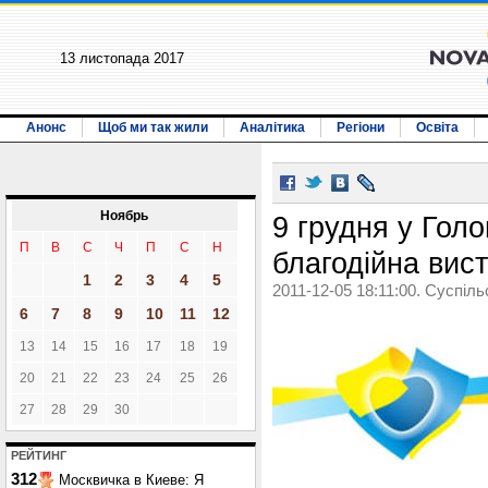
13 листопада 2017
Анонс
Щоб ми так жили
Аналітика
Регіони
Освіта
Ноябрь
9 грудня у Гол
П
В
С
Ч
П
С
Н
благодійна вис
1
2
3
4
5
2011-12-05 18:11:00. Суспіль
6
7
8
9
10
11
12
13
14
15
16
17
18
19
20
21
22
23
24
25
26
27
28
29
30
РЕЙТИНГ
312
Москвичка в Киеве: Я