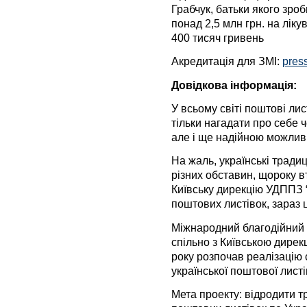
Грабчук, батьки якого зр
понад 2,5 млн грн. на лік
400 тисяч гривень
Акредитація для ЗМІ:
pres
Довідкова інформація:
У всьому світі поштові ли
тільки нагадати про себе 
але і ще надійною можлив
На жаль, українські тради
різних обставин, щороку в
Київську дирекцію УДППЗ 
поштових листівок, зараз ц
Міжнародний благодійний 
спільно з Київською дирек
року розпочав реалізацію
української поштової листі
Мета проекту: відродити тр