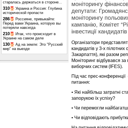
старалась держаться в стороне...
моніторингу фінансов
310
Украина и Россия: Глубина
депутати: Громадян
исторической пропасти
моніторингу польових
286
Россияне, привыкайте:
Перед вами Украина, которую вы
кампанію, Комітет “Р
потеряли навсегда
інвестиції кандидатів
210
Итак, что происходит в
Украине на самом деле
Організатори представлят
130
Ад на земле: Это "Русский
кандидатів у 3-х пілотних о
мир" на выезде
Закарпаття), які разом ре
Моніторинг відбувався за
виборчих систем (IFES).
Під час прес-конференції е
питання:
• Які найбільш затратні ст
запорукою їх успіху?
• Чи перемогли найбагатш
• Чи відповідають прибутк
На питання відповідатимут