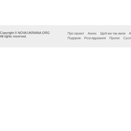
Copyright © NOVA UKRAINA.ORG
Про проект
Анонс
Щоб ми так жили
А
All rights reserved.
Подорож
Розслідування
Пролог
Сусп