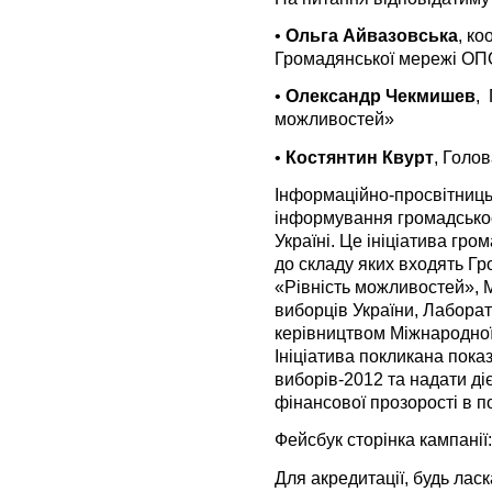
•
Ольга Айвазовська
, к
Громадянської мережі О
•
Олександр Чекмишев
,
можливостей»
•
Костянтин Квурт
, Голо
Інформаційно-просвітниць
інформування громадськос
Україні. Це ініціатива гро
до складу яких входять Г
«Рівність можливостей», М
виборців України, Лаборат
керівництвом Міжнародної
Ініціатива покликана пок
виборів-2012 та надати д
фінансової прозорості в по
Фейсбук сторінка кампанії
Для акредитації, будь лас