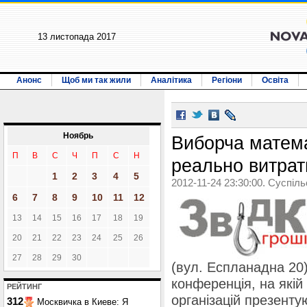
13 листопада 2017
Анонс
Щоб ми так жили
Аналітика
Регіони
Освіта
Ноябрь
Виборча матема
П
В
С
Ч
П
С
Н
реально витрат
1
2
3
4
5
2012-11-24 23:30:00. Суспіл
6
7
8
9
10
11
12
13
14
15
16
17
18
19
20
21
22
23
24
25
26
27
28
29
30
(вул. Еспланадна 20)
конференція, на які
РЕЙТИНГ
організацій презенту
312
Москвичка в Киеве: Я