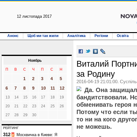
12 листопада 2017
Анонс
Щоб ми так жили
Аналітика
Регіони
Освіта
Ноябрь
Виталий Портн
П
В
С
Ч
П
С
Н
за Родину
1
2
3
4
5
2016-04-19 21:01:00. Суспіл
6
7
8
9
10
11
12
Да. Она защищала
бандитствовали. Но
13
14
15
16
17
18
19
обменивать героя н
20
21
22
23
24
25
26
Потому что если т
27
28
29
30
то ни на кого друг
не можешь.
РЕЙТИНГ
312
Москвичка в Киеве: Я