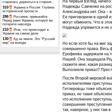
На первый взгляд, ничег
старалась держаться в стороне...
Надежды Савченко на ро
310
Украина и Россия: Глубина
исторической пропасти
Александрова нет. Она – 
286
Ее приговорили в одной из
Россияне, привыкайте:
Перед вами Украина, которую вы
могут обменять. Что в эт
потеряли навсегда
Надежда упрямится и не х
210
Итак, что происходит в
Украине на самом деле
130
Ад на земле: Это "Русский
мир" на выезде
Но если хотя бы на миг з
совершенно права. Весь ф
Ерофеева задержали на те
Нашей. Она защищала Роди
скажите мне, какая разниц
Выполняли приказ? Преступ
После Второй мировой во
исполнителями преступны
Гитлеровцы тоже объяснял
приказ, но такие объяснен
что исполнение преступны
совершение преступления.
так, наверное, у них там 