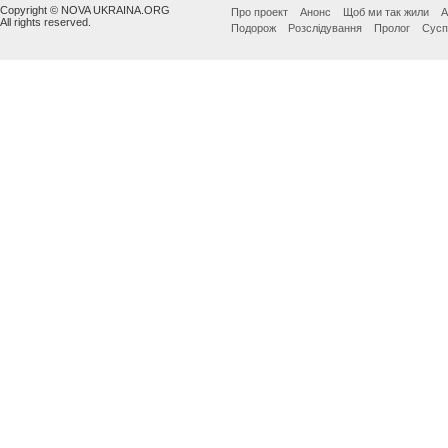
Copyright © NOVA UKRAINA.ORG
Про проект
Анонс
Щоб ми так жили
А
All rights reserved.
Подорож
Розслідування
Пролог
Сусп