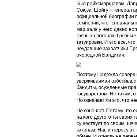
был рейхсмаршалом, Лавр
Союза, Шойгу – генерал а
официальной биографии п
сомнений, что "специальн
маршала у него давно есть
грязь на погонах. Грязные
татуировки. И это все, чт
неудавшие захватчики Еро
очередной Бандитии.
Поэтому Надежда соверше
удерживаямая взбесившей
бандиты, осужденные пра
государством. Не таким, о
Но означает ли это, что н
Не означает. Потому что е
на кого другого ты своих
существует по своим, не
законам. Нас интересуют г
обмен. И отнюдь не перв