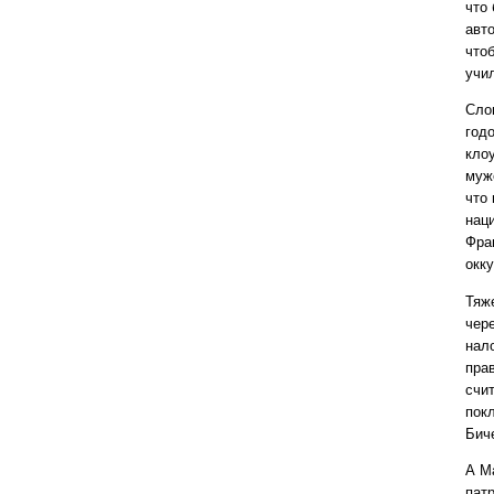
что
авт
что
учи
Сло
годо
кло
муж
что 
нац
Фра
окк
Тяж
чер
нал
прав
счи
пок
Бич
А М
пат