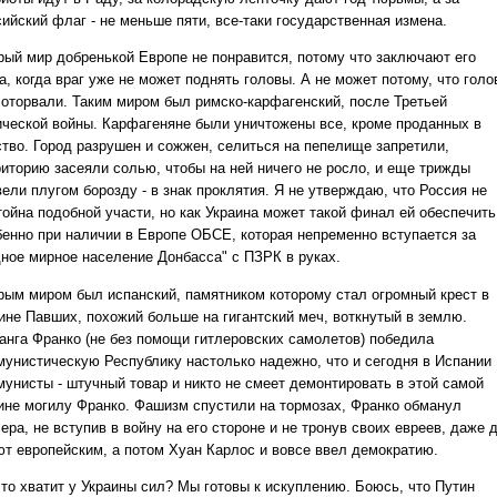
ийский флаг - не меньше пяти, все-таки государственная измена.
рый мир добренькой Европе не понравится, потому что заключают его
а, когда враг уже не может поднять головы. А не может потому, что голо
 оторвали. Таким миром был римско-карфагенский, после Третьей
ической войны. Карфагеняне были уничтожены все, кроме проданных в
ство. Город разрушен и сожжен, селиться на пепелище запретили,
риторию засеяли солью, чтобы на ней ничего не росло, и еще трижды
ели плугом борозду - в знак проклятия. Я не утверждаю, что Россия не
тойна подобной участи, но как Украина может такой финал ей обеспечить
бенно при наличии в Европе ОБСЕ, которая непременно вступается за
дное мирное население Донбасса" с ПЗРК в руках.
рым миром был испанский, памятником которому стал огромный крест в
ине Павших, похожий больше на гигантский меч, воткнутый в землю.
анга Франко (не без помощи гитлеровских самолетов) победила
мунистическую Республику настолько надежно, что и сегодня в Испании
мунисты - штучный товар и никто не смеет демонтировать в этой самой
ине могилу Франко. Фашизм спустили на тормозах, Франко обманул
ера, не вступив в войну на его стороне и не тронув своих евреев, даже 
ют европейским, а потом Хуан Карлос и вовсе ввел демократию.
что хватит у Украины сил? Мы готовы к искуплению. Боюсь, что Путин