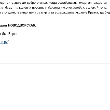
едет ситуацию до доброго мира, когда ослабевшая, голодная, раздетая
ия будет на коленях просить у Украины кусочек хлеба с салом. Что ж,
и это единственная цена за мир и за возвращение Украине Крыма, да буд
ерия НОВОДВОРСКАЯ
,
о Дм. Борко
ни.ру
"