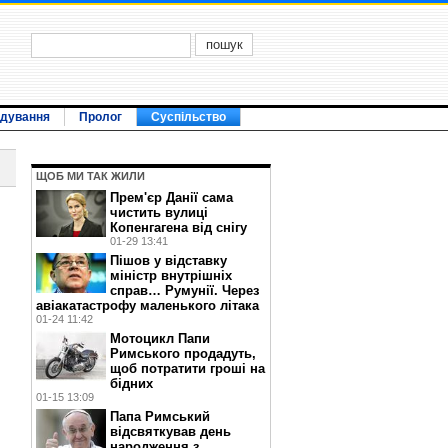
ідування
Пролог
Суспільство
ЩОБ МИ ТАК ЖИЛИ
Прем'єр Данії сама
чистить вулиці
Копенгагена від снігу
01-29 13:41
Пішов у відставку
міністр внутрішніх
справ… Румунії. Через
авіакатастрофу маленького літака
01-24 11:42
Мотоцикл Папи
Римського продадуть,
щоб потратити гроші на
бідних
01-15 13:09
Папа Римський
відсвяткував день
народження з