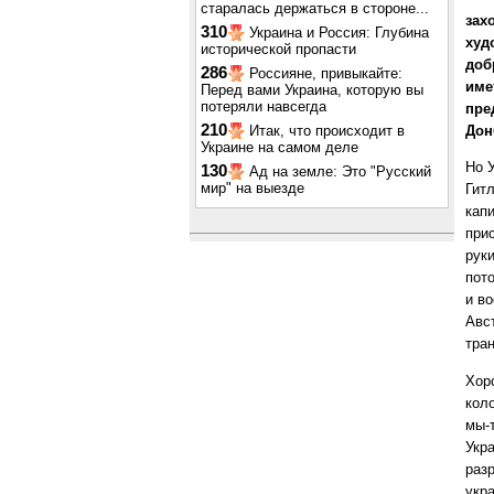
старалась держаться в стороне...
зах
310
Украина и Россия: Глубина
худ
исторической пропасти
доб
286
Россияне, привыкайте:
име
Перед вами Украина, которую вы
потеряли навсегда
пре
210
Итак, что происходит в
Дон
Украине на самом деле
Но У
130
Ад на земле: Это "Русский
мир" на выезде
Гитл
капи
при
руки
пото
и во
Авст
тран
Хор
кол
мы-
Укр
раз
укр