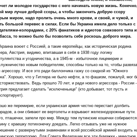
очет ли молодое государство с него начинать новую жизнь. Конечно
ой мир лучше доброй ссоры, а чтобы закончить добрую ссору
рым миром, надо пролить очень много крови, и своей, и чужой, и
ть большой перевес в силах. Если бы Украина имела дело только с
дателями-колорадами, с 20% фанатиков и идиотов совкового типа и
басса, то можно было бы позволить себе роскошь доброго мира.
краина воюет с Россией, а такие европейцы, как историческая родина
ера, Австрия, видимо, впитавшая в себя в 1938 году логику
тулянтства и угодничества, а в 1945-м - избыточное лицемерие и
служничество новым победителям, способны только на то, чтобы развяз
 агрессору. И все это ради баллончика газку со скидкой из "Южного
ка". Хорошо, что у Гитлера не было нефти, а то фашизм, пожалуй, мог 
сторжествовать. Ведь прошло 70 лет, и ради нового агрессора - России -
рия предлагает сделать "исключеньице" (кто добывает, тот пусть и
спортирует).
ошо же перемирие, если украинская армия честно перестает долбить
орадов, а они сбивают ее вертолеты и взрывают железнодорожные пути.
то, пташечки, запели про мир. Между тем путинские кошечки собираются
аину с краешку потихонечку доедать. Легко отзывать уже не нужное
решение с развернутыми знаменами и всей российской армией входить н
аинскую территорию. Для Совета Федерации все эти бумажки - минутное