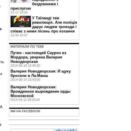
бездомними і
,
прислугою
12-17 19:03
У Таїланді теж
революція. Але поліція
дарує людям троянди і
з
співає з ними пісень про кохання
12-04 10:47
МАТЕРIАЛИ ПО ТЕМI
Путин - настоящий Саурон из
Мордора, уверена Валерия
Новодворская
ать
2014-06-18 15:45:00
Валерия Новодворская: И щуку
бы
бросили в Ла-Манш
2014-06-14 23:43:00
Валерия Новодворская:
Врожденное вырождение орды
Московской
2014-04-11 05:03:00
 А
МИ НА FACEBOOK
а