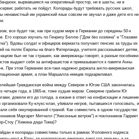
 бандюки, вырвавшиеся на оперативный простор, ни в шахты, ни в
осервис работать не пойдут. Колорады будут требовать русских школ,
бы ненавистный им украинский язык совсем не звучал и даже дети его не
ли.
вом, все будет так, как при худом мире в Германии до середины 50-х
в. Его хорошо изучать по Генриху Беллю ("Дом без хозяина" и "Глазами
уна"). Вдовы солдат и офицеров вермахта получают пенсию за труды их
ей на полях Европы на благо Фатерланда, учителя рассказывают детям,
нацизм был не так страшен, как американцы говорят, а разные пособники
истов выдают себя за антифашистов и примазываются к памяти Анны
нк. При этом Германию все-таки надежно держала англо-американская
упационная армия, а план Маршалла немцев подкармливал.
елейшая Гражданская война между Севером и Югом США закончилась
ез четыре года, в 1865-м, тоже худым миром. Северяне грабили Юг
огами, довели его до голода, а южане в ответ на конфискации и лишение
 организовали Ку-клукс-клан, убивали негров, пытавшихся голосовать, и
тали себя оккупированной страной. Как совместить в одном государстве
лонников Маргарет Митчелл ("Унесенные ветром") и поклонников Гарриет
ер-Стоу ("Хижина дяди Тома)?
айдан и колорады совместимы только в рамках Уголовного кодекса:
риоты идут в Раду, за колорадскую ленточку дают год тюрьмы, а за