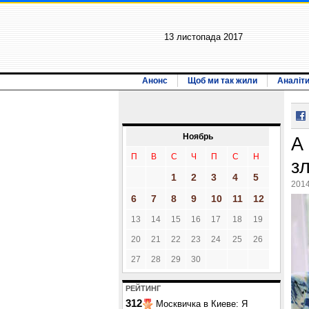
13 листопада 2017
Анонс
Щоб ми так жили
Аналіт
Ноябрь
А
П
В
С
Ч
П
С
Н
з
1
2
3
4
5
2014
6
7
8
9
10
11
12
13
14
15
16
17
18
19
20
21
22
23
24
25
26
27
28
29
30
РЕЙТИНГ
312
Москвичка в Киеве: Я