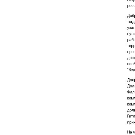
росс
Доб
тогд
уже
пун
раб
тер
пров
дос
осо
"бе
Доб
Дол
Фал
ком
ком
дол
Гитл
при
На 