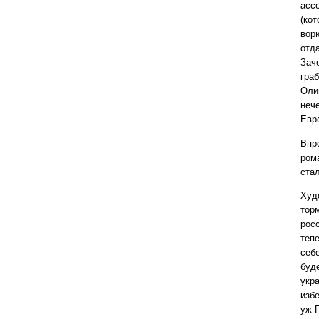
асс
(ко
вор
отда
Зач
граб
Олим
неч
Евр
Впр
ром
ста
Худ
тор
рос
теп
себ
буд
укр
изб
уж 