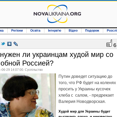
ика
Регіони
Освіта
Інтерв‘ю
Відео
Подорож
Розсл
6
 нужен ли украинцам худой мир со
лобной Россией?
-06-29 14:07:00. Суспільство
Путин доведет ситуацию до
того, что РФ будет на коленях
просить у Украины кусочек
хлеба с салом, - предрекает
Валерия Новодворская.
Худой мир для Украины будет
выглядеть плохо, и неизвестно,