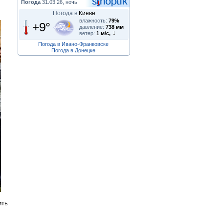
Погода
31.03.26, ночь
Погода в
Киеве
влажность:
79%
+9°
давление:
738 мм
ветер:
1 м/с,
Погода в Ивано-Франковске
Погода в Донецке
ить