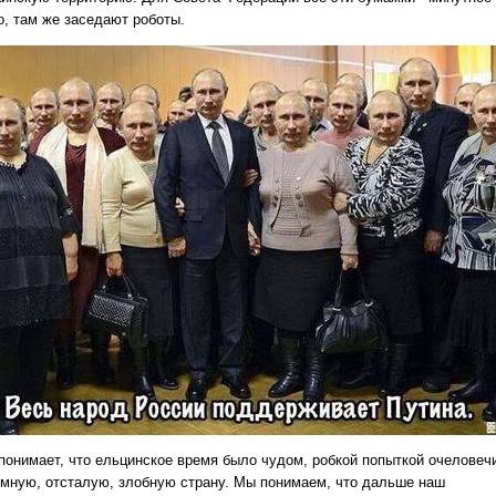
о, там же заседают роботы.
понимает, что ельцинское время было чудом, робкой попыткой очеловеч
омную, отсталую, злобную страну. Мы понимаем, что дальше наш