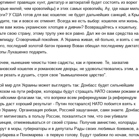
ортимент правящих хунт, диктатур и автократий будет состоять из ворюг
торые милей, чем кровопийцы) и этих самых кровопийц. Ау, где наши мил
юги? У США готов для вас кошелек: не будет дальнейших санкций, а Кр
дите, так и вовсе их отменят. Всегда же есть выбор: кошелек или жизнь.
ем вам жизнь украинских хлопцев и дивчин? Возвращайтесь к кошельку,
ьте свою страну, этому трупу уже все равно. Дал же он вам средства на
пиаду. Сговорчивый покойник. А Украина живая, ей больно, и взять с н
его, последний золотой батон пранкер Вован обещал последнему диктат
опы Лукашенко подарить.
очем, нынешние чекисты тоже садисты, как и прежние. Те, захватив
ановский кошелек и романовские дворцы, не удовольствовались этим, а
ли резать и душить, строя свое "вымышленное царство".
ой мир для Украины может выглядеть так: Донбасс будет сильнейшим
мозом на пути реформ, колорады будут стращать НАТО своими рожами и
сийскими флагами так, что вопреки всем референдумам (а референдум
ерь даст хороший результат - Путин постарался) НАТО побоится взять к
е Украину. Организация робкая, Россией зашуганная, сами знаете. Донба
ет митинговать в пользу России, похваляться тем, что они убивали
аинцев, отмежевываться от своей страны. Получив амнистию, колорады
ерут в мэры, губернаторы и в депутаты Рады своих любимых боевиков, а
Губарева и Пономарева - в первую голову. Будут грабежи по ночам, пото