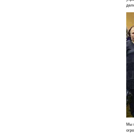
дел
Мы 
огр