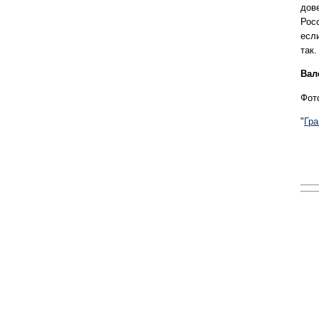
дов
Росс
есл
так.
Вал
Фот
"
Гра