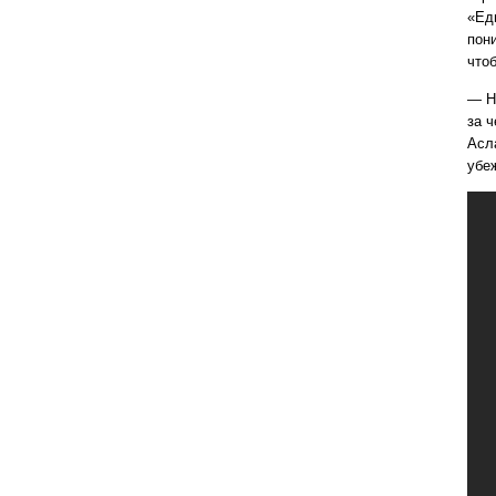
«Ед
пон
что
— Но
за 
Асл
убе