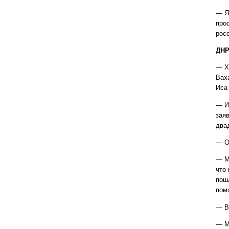
— Я 
прос
рос
ДН
— Хо
Ваха
Иса
— И
заяв
два
— О
— Мы
что
пош
помо
— В
— М