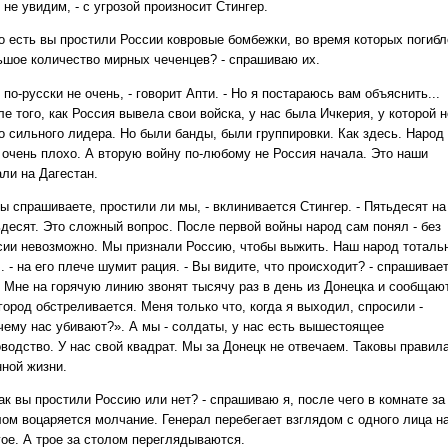
не увидим, - с угрозой произносит Стингер.
о есть вы простили России ковровые бомбежки, во время которых погибл
ьшое количество мирных чеченцев? - спрашиваю их.
по-русски не очень, - говорит Апти. - Но я постараюсь вам объяснить...
е того, как Россия вывела свои войска, у нас была Ичкерия, у которой н
о сильного лидера. Но были банды, были группировки. Как здесь. Народ
 очень плохо. А вторую войну по-любому не Россия начала. Это наши
али на Дагестан.
ы спрашиваете, простили ли мы, - вклинивается Стингер. - Пятьдесят на
ьдесят. Это сложный вопрос. После первой войны народ сам понял - без
сии невозможно. Мы признали Россию, чтобы выжить. Наш народ тоталь
.. - на его плече шумит рация. - Вы видите, что происходит? - спрашивае
- Мне на горячую линию звонят тысячу раз в день из Донецка и сообщают
город обстреливается. Меня только что, когда я выходил, спросили -
чему нас убивают?». А мы - солдаты, у нас есть вышестоящее
оводство. У нас свой квадрат. Мы за Донецк не отвечаем. Таковы правил
нной жизни.
ак вы простили Россию или нет? - спрашиваю я, после чего в комнате за
лом воцаряется молчание. Генерал перебегает взглядом с одного лица н
гое. А трое за столом переглядываются.