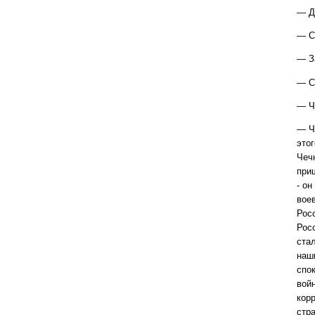
— Д
— С
— З
— С
— Ч
— Чт
это
Чеч
при
- о
воев
Росс
Рос
ста
наш
спо
вой
корр
стр