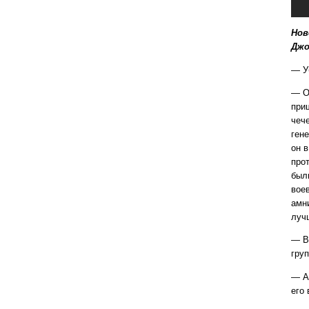
Нов
Джо
— У
— О
при
чеч
гене
он 
про
был
вое
амн
луч
— В 
груп
— А 
его 