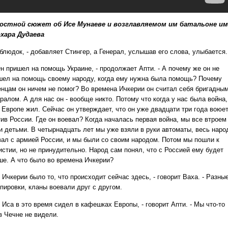
остной сюжет об Исе Мунаеве и возглавляемом им батальоне им
хара Дудаева
блюдок, - добавляет Стингер, а Генерал, услышав его слова, улыбается.
н пришел на помощь Украине, - продолжает Апти. - А почему же он не
шел на помощь своему народу, когда ему нужна была помощь? Почему
енцам он ничем не помог? Во времена Ичкерии он считал себя бригадны
ралом. А для нас он - вообще никто. Потому что когда у нас была война,
в Европе жил. Сейчас он утверждает, что он уже двадцати три года воюе
тив России. Где он воевал? Когда началась первая война, мы все втроем
и детьми. В четырнадцать лет мы уже взяли в руки автоматы, весь наро
вал с армией России, и мы были со своим народом. Потом мы пошли к
истии, но не принудительно. Народ сам понял, что с Россией ему будет
ше. А что было во времена Ичкерии?
Ичкерии было то, что происходит сейчас здесь, - говорит Ваха. - Разны
пировки, кланы воевали друг с другом.
Иса в это время сидел в кафешках Европы, - говорит Апти. - Мы что-то
в Чечне не видели.