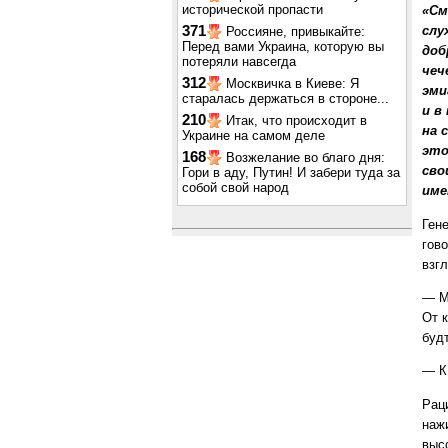
исторической пропасти
«См
371
слу
Россияне, привыкайте:
Перед вами Украина, которую вы
доб
потеряли навсегда
чеч
312
Москвичка в Киеве: Я
эми
старалась держаться в стороне...
и в
210
Итак, что происходит в
на 
Украине на самом деле
это
168
Возжелание во благо дня:
сво
Гори в аду, Путин! И забери туда за
собой свой народ
име
Ген
гов
взгл
— М
От 
будт
— К
Раци
нажи
выс