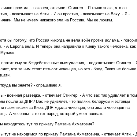
лично простил, - наконец, отвечает Стингер. - Я точно знаю, что он
тил, - показывает на Апти. - И он простил, - показывает на Ваху. - Я -
сиянин. Мы не имеем никакого зла на Россию. Мы ее любим.
Р
тя бы потому, что Россия никогда не вела войн против ислама, - говори
. - А Европа вела. И теперь она направила к Киеву такого человека, как
 Мунаев.
 платит ему за бездейственные выступления, - подхватывает Стингер. - 
ляет, что за ним стоят пятьсот чеченцев, но это - бред. Таких не больше
дцати.
ткуда вы знаете? - спрашиваю я.
 - военная разведка, - отвечает Стингер. - А что вас так удивляет в том
 мы пошли за ДНР? Вас не удивляет, что поляки, белорусы и эстонцы
ли наемниками за Киев. ДНР ждала чеченцев, она звала чеченцев на
щь. А чеченцы - это тот народ, который умеет воевать.
ы находитесь тут по приказу Рамзана Ахматович?
ы тут не находимся по приказу Рамзана Ахматовича, - отвечает Апти. - 