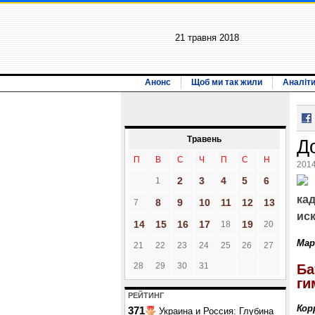
21 травня 2018
Анонс
Щоб ми так жили
Аналіт
Травень
Д
П
В
С
Ч
П
С
Н
2014
2
3
4
5
6
1
ка
8
9
10
11
12
13
7
ис
14
15
16
17
19
18
20
Мар
21
22
23
24
25
26
27
28
29
30
31
Ба
ги
РЕЙТИНГ
Кор
371
Украина и Россия: Глубина