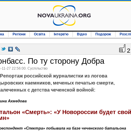
ика
Регіони
Освіта
Інтерв‘ю
Відео
Подорож
Розсл
2
онбасс. По ту сторону Добра
-11-27 22:56:00. Суспільство
Репортаж российской журналистки из логова
дыровских наемников, меченых печатью смерти,
калеченных
с детства чеченской
войной:
ина Ахмедова
тальон «Смерть»: «У Новороссии будет сво
мн»
респондент «Спектра» побывала на базе чеченского батальона