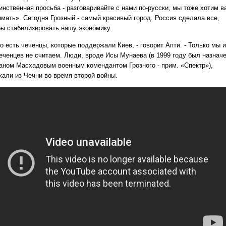
инственная просьба - разговаривайте с нами по-русски, мы тоже хотим в
имать». Сегодня Грозный - самый красивый город. Россия сделала все,
бы стабилизировать нашу экономику.
 есть чеченцы, которые поддержали Киев, - говорит Апти. - Только мы 
чеченцев не считаем. Люди, вроде Исы Мунаева (в 1999 году был назнач
аном Масхадовым военным комендантом Грозного - прим. «Спектр»),
жали из Чечни во время второй войны.