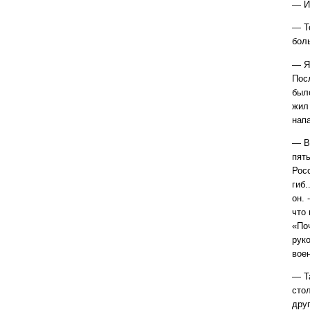
— И 
— Т
бол
— Я 
Посл
был
жил
нап
— В
пят
Рос
гиб.
он. 
что 
«По
рук
вое
— Т
сто
дру