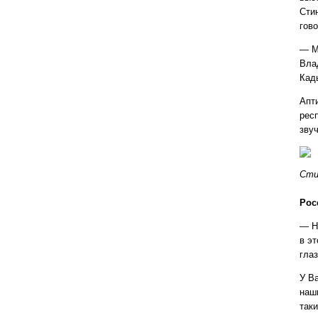
Сти
гово
— М
Вла
Кады
Апт
респ
зву
Сти
Рос
— Н
в э
глаз
У Ва
наш
так