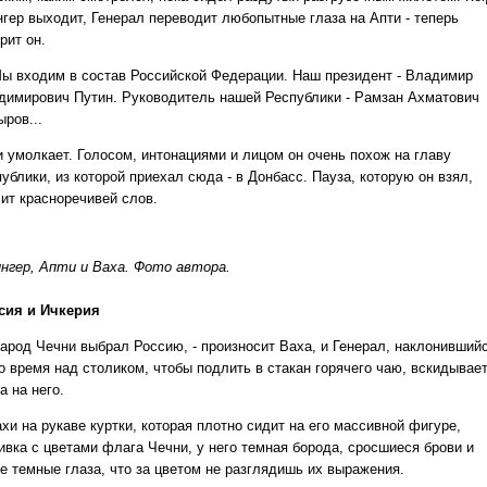
нгер выходит, Генерал переводит любопытные глаза на Апти - теперь
рит он.
ы входим в состав Российской Федерации. Наш президент - Владимир
димирович Путин. Руководитель нашей Республики - Рамзан Ахматович
ров...
и умолкает. Голосом, интонациями и лицом он очень похож на главу
ублики, из которой приехал сюда - в Донбасс. Пауза, которую он взял,
чит красноречивей слов.
нгер, Апти и Ваха. Фото автора.
сия и Ичкерия
арод Чечни выбрал Россию, - произносит Ваха, и Генерал, наклонивший
то время над столиком, чтобы подлить в стакан горячего чаю, вскидывае
а на него.
хи на рукаве куртки, которая плотно сидит на его массивной фигуре,
ивка с цветами флага Чечни, у него темная борода, сросшиеся брови и
ие темные глаза, что за цветом не разглядишь их выражения.