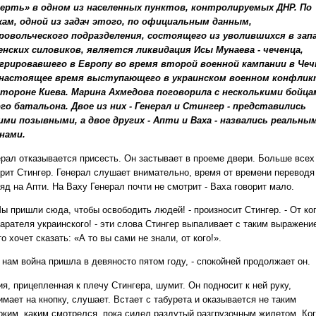
ерть» в одном из населенных пунктов, контролируемых ДНР. По
хам, одной из задач этого, по официальным данным,
ровольческого подразделения, состоящего из уволившихся в зап
енских силовиков, является ликвидация Исы Мунаева - чеченца,
грировавшего в Европу во время второй военной кампании в Чеч
 настоящее время выступающего в украинском военном конфлик
стороне Киева. Марина Ахмедова поговорила с несколькими бойца
го батальона. Двое из них - Генерал и Стингер - представились
ими позывными, а двое других - Апти и Ваха - назвались реальны
нами.
ерал отказывается присесть. Он застывает в проеме двери. Больше всех
орит Стингер. Генерал слушает внимательно, время от времени переводя
яд на Апти. На Ваху Генерал почти не смотрит - Ваха говорит мало.
ы пришли сюда, чтобы освободить людей! - произносит Стингер. - От ко
карателя украинского! - эти слова Стингер выпаливает с таким выражени
о хочет сказать: «А то вы сами не знали, от кого!».
 нам война пришла в девяносто пятом году, - спокойней продолжает он.
я, прицепленная к плечу Стингера, шумит. Он подносит к ней руку,
мает на кнопку, слушает. Встает с табурета и оказывается не таким
оким, каким смотрелся, пока сидел раздутый разгрузочным жилетом. Ко