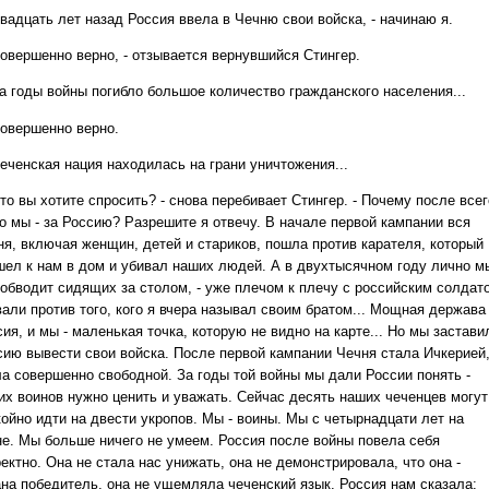
вадцать лет назад Россия ввела в Чечню свои войска, - начинаю я.
овершенно верно, - отзывается вернувшийся Стингер.
а годы войны погибло большое количество гражданского населения...
овершенно верно.
еченская нация находилась на грани уничтожения...
о вы хотите спросить? - снова перебивает Стингер. - Почему после всег
го мы - за Россию? Разрешите я отвечу. В начале первой кампании вся
ня, включая женщин, детей и стариков, пошла против карателя, который
шел к нам в дом и убивал наших людей. А в двухтысячном году лично м
н обводит сидящих за столом, - уже плечом к плечу с российским солдат
али против того, кого я вчера называл своим братом... Мощная держава 
ия, и мы - маленькая точка, которую не видно на карте... Но мы застави
сию вывести свои войска. После первой кампании Чечня стала Ичкерией
ла совершенно свободной. За годы той войны мы дали России понять -
их воинов нужно ценить и уважать. Сейчас десять наших чеченцев могут
койно идти на двести укропов. Мы - воины. Мы с четырнадцати лет на
не. Мы больше ничего не умеем. Россия после войны повела себя
ектно. Она не стала нас унижать, она не демонстрировала, что она -
ана победитель, она не ущемляла чеченский язык. Россия нам сказала: