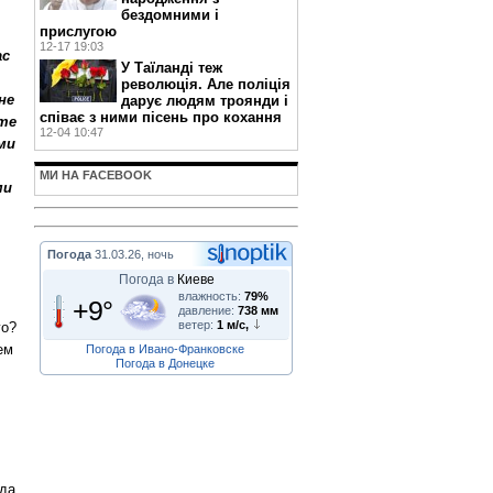
бездомними і
прислугою
12-17 19:03
ас
У Таїланді теж
революція. Але поліція
не
дарує людям троянди і
співає з ними пісень про кохання
те
12-04 10:47
ми
МИ НА FACEBOOK
ми
Погода
31.03.26, ночь
Погода в
Киеве
влажность:
79%
+9°
давление:
738 мм
ветер:
1 м/с,
го?
ем
Погода в Ивано-Франковске
Погода в Донецке
гда