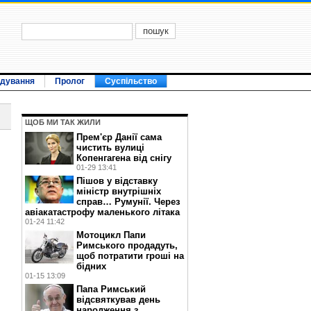
ідування
Пролог
Суспільство
ЩОБ МИ ТАК ЖИЛИ
Прем'єр Данії сама
чистить вулиці
Копенгагена від снігу
01-29 13:41
Пішов у відставку
міністр внутрішніх
справ… Румунії. Через
авіакатастрофу маленького літака
01-24 11:42
Мотоцикл Папи
Римського продадуть,
щоб потратити гроші на
й
бідних
01-15 13:09
Папа Римський
відсвяткував день
народження з