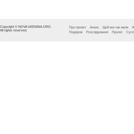
Copyright © NOVA UKRAINA.ORG
Про проект
Анонс
Щоб ми так жили
А
All rights reserved.
Подорож
Розслідування
Пролог
Сусп