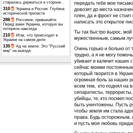
старалась держаться в стороне...
передать тебе мое письмо
310
Украина и Россия: Глубина
довозят до места назначе
исторической пропасти
плен, да и фронт не стои
286
Россияне, привыкайте:
написать это открытое пи
Перед вами Украина, которую вы
потеряли навсегда
Ты так быстро вырос, мой
210
Итак, что происходит в
мужественным, самым луч
Украине на самом деле
130
Ад на земле: Это "Русский
Очень горько и больно от 
мир" на выезде
трудно, а я не могу помочь
убивает и калечит наших с
сейчас моими постоянными
который творится в Украине
огромная боль за наших р
всем тем, кто поднял на в
сепаратисты, террористы
убийцы, те, кто посмел по
быть уничтожены. Пусть ру
чтобы земля им стала адом
права. Будь осторожным, 
и пусть моя любовь прида