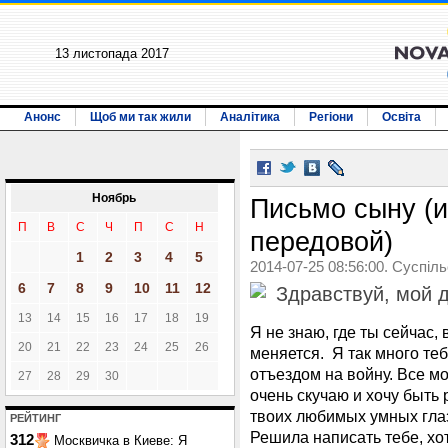
13 листопада 2017
Анонс
Щоб ми так жили
Аналітика
Регіони
Освіта
Ноябрь
Письмо сыну (
П
В
С
Ч
П
С
Н
передовой)
1
2
3
4
5
2014-07-25 08:56:00. Суспіл
6
7
8
9
10
11
12
Здравствуй, мой д
13
14
15
16
17
18
19
Я не знаю, где ты сейчас,
20
21
22
23
24
25
26
меняется. Я так много теб
отъездом на войну. Все мо
27
28
29
30
очень скучаю и хочу быть 
твоих любимых умных глаз
РЕЙТИНГ
Решила написать тебе, хот
312
Москвичка в Киеве: Я