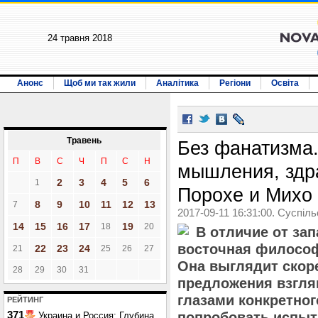
24 травня 2018
Анонс
Щоб ми так жили
Аналітика
Регіони
Освіта
Травень
Без фанатизма.
П
В
С
Ч
П
С
Н
мышления, здр
2
3
4
5
6
1
Порохе и Михо
8
9
10
11
12
13
7
2017-09-11 16:31:00. Суспіл
14
15
16
17
19
18
20
В отличие от за
восточная философ
22
23
24
21
25
26
27
Она выглядит скор
28
29
30
31
предложения взгля
глазами конкретног
РЕЙТИНГ
371
попробовать испыт
Украина и Россия: Глубина