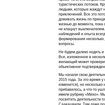
туристических потоков. К
людьми, которые жаждут н
приключений. Все это пот
доживать жизнь по принци
жизнью до момента, пока 
не клацнут выключателем.
наблюдений и опыта всегд
формирования несколько д
вопросы.
Не будем далеко ходить и
Все, изложенное в нескол
желающий может проверит
объективное подтвержден
Мы начали свою деятельно
2015 года. За это время у
изменится), но несколько 
прибавилось, а что-то ушл
имели рубрику «Михо». М
посвятить деятельности п
Саакашвили. Там даже поя