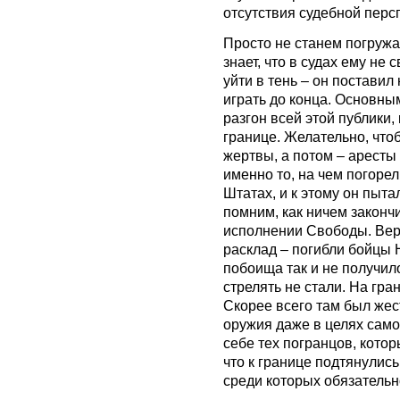
отсутствия судебной перс
Просто не станем погружат
знает, что в судах ему не 
уйти в тень – он поставил
играть до конца. Основны
разгон всей этой публики,
границе. Желательно, что
жертвы, а потом – аресты 
именно то, на чем погорел
Штатах, и к этому он пыт
помним, как ничем законч
исполнении Свободы. Вер
расклад – погибли бойцы 
побоища так и не получил
стрелять не стали. На гра
Скорее всего там был жес
оружия даже в целях сам
себе тех погранцов, котор
что к границе подтянули
среди которых обязательн