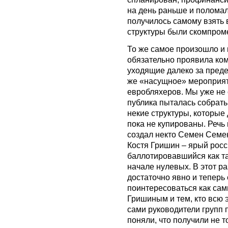
на день раньше и поломал
получилось самому взять 
структуры были скомпром
То же самое произошло и 
обязательно проявила ко
уходящие далеко за пред
же «насущное» мероприяти
евробляхеров. Мы уже не 
публика пыталась собрать
некие структуры, которые
пока не купированы. Речь
создал некто Семен Семен
Костя Гришин – ярый росс
баллотировавшийся как т
начале нулевых. В этот ра
достаточно явно и тепер
поинтересоваться как са
Гришиным и тем, кто всю 
сами руководители групп 
поняли, что получили не то