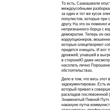
То есть, Саакашвили опус
междоусобными разборкам
за один и тот же кусок эл
популистов, которые при с
другу. На это он поменял 
непризнанного борца с ко
демократии. Теперь он ок
коррупционеров, мошенни
которые олицетворяют соб
придется очищать. И вот т
дрожжей, упавшей в выгреб
в сторонеЮ даже несмотря
насолить лично Порошенко.
обстоятельствах.
Дело в том, что весь этот
задокументирован. Есть 
который привел к соверш
раскладов послевоенной 
Знаменитый Пивной Путч 
накануне путча коммунист
спланирован, профинанси