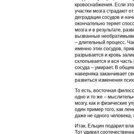
кровоснабжения. Если это
участки мозга страдают о
деградации сосудов и нач
окончательно теряет спос
мозга и в результате, раз
вызванные необратимыми 
– длительный процесс. Ча
именно этих сосудов, прив
разрывается и кровь зали
схлопывается и вся часть
сосуда – умирает. В общем
наверняка заканчивает св
развиться изменения псих
То есть, восточная фило
одно и то же – мыслител
мозгу, как и физические у
один пример того, как лен
даже не одного человека,
Итак, Ельцин подарил вла
Тот удивил соотечественн