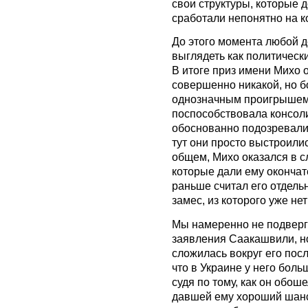
свои структуры, которые 
сработали непонятно на к
До этого момента любой д
выглядеть как политически
В итоге приз имени Михо о
совершенно никакой, но б
однозначным проигрышем п
поспособствовала консоли
обоснованно подозревали 
тут они просто выстроилис
общем, Михо оказался в с
которые дали ему окончат
раньше считал его отдель
замес, из которого уже нет
Мы намеренно не подверг
заявления Саакашвили, но
сложилась вокруг его пос
что в Украине у него боль
судя по тому, как он обош
давшей ему хороший шанс 