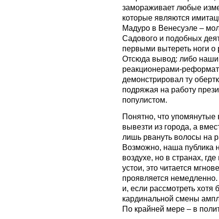
замораживает любые изме
которые являются имитаци
Мадуро в Венесуэле – мо
Садового и подобных деят
первыми вытереть ноги о 
Отсюда вывод: либо наши
реакционерами-реформат
демонстрировал ту обертк
подряжая на работу прези
популистом.
Понятно, что упомянутые
вывезти из города, а вме
лишь рвануть волосы на р
Возможно, наша публика н
воздухе, но в странах, гд
устои, это читается мгнов
проявляется немедленно. 
и, если рассмотреть хотя 
кардинальной смены амплу
По крайней мере – в полит