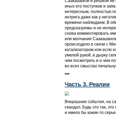
Саакашвили и решили не 
иных его поступков и заяв
интересным, полностью п
интрига даже как у негати
времени наблюдаем. В об
предсказуемы и не интере
снова комментировать име
или молчание Саакашвили.
происходило в связи с Мих
катализатором или если х
умелой рукой, в дырку сел
чем посмотреть и о чем по
во всех смыслах печальну
***
Часть 3. Реалии
Вчерашние события, на са
скандал. Будь это так, эт
и имело бы какие-то серье