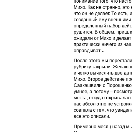
понимание того, что наст
Михо. Как не странно, это к
что он не делает. То есть
созданный ему внешними 
определенный набор дейст
рушится. В общем, пришло
ожидали от Михо и делает 
практически ничего из на
оправдывать.
После этого мы перестали 
рубрику закрыли. Желающи
и четко вычислить две да
Михо. Второе действие пр
Саакашвили с Порошенко.
умнее, а потому – посмот
места, откуда открывалась
нас абсолютно не устроило
совпала с тем, что увидел
все это описали.
Примерно месяц назад мы