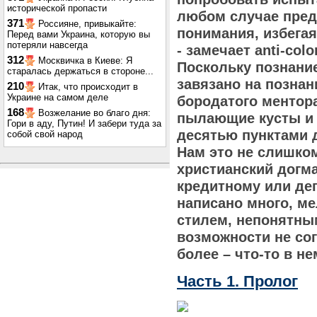
исторической пропасти
любом случае предл
371
Россияне, привыкайте:
понимания, избега
Перед вами Украина, которую вы
потеряли навсегда
- замечает anti-col
312
Москвичка в Киеве: Я
Поскольку познани
старалась держаться в стороне...
завязано на познани
210
Итак, что происходит в
Украине на самом деле
бородатого ментор
168
Возжелание во благо дня:
пылающие кусты и 
Гори в аду, Путин! И забери туда за
десятью пунктами 
собой свой народ
Нам это не слишко
христианский догм
кредитному или де
написано много, м
стилем, непонятны
возможности не сог
более – что-то в не
Часть 1. Пролог