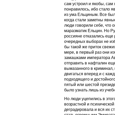
сам устроил и якобы, сам
понравилось, ибо стало 
из ума Ельциным. Все был
когда стали заметны явны
люди говорили себе, что о
маразматик Ельцин. Но Ру
россияне отказались еще
очередных выборах не изб
бы такой же приток свежи
мере, в первый раз они из
замашками императора Авг
отправить в нафталин еще
вымазанного в криминал, 
двигаться вперед и с каж
подходящего и достойного
пятый или шестой президе
было узнать лишь из учеб
Но люди уцепились в этого
возрастной и психической
деградировала и вся их ст
стать огромными Эмиратам