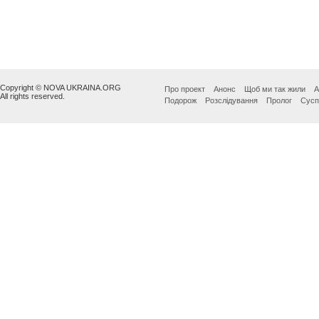
Copyright © NOVA UKRAINA.ORG
Про проект
Анонс
Щоб ми так жили
А
All rights reserved.
Подорож
Розслідування
Пролог
Сусп