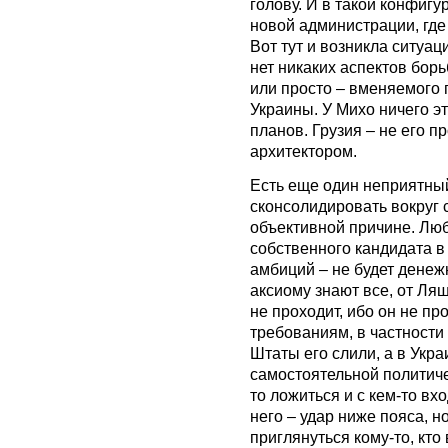
голову. И в такой конфиг
новой администрации, где
Вот тут и возникла ситуа
нет никаких аспектов бор
или просто – вменяемого
Украины. У Михо ничего эт
планов. Грузия – не его п
архитектором.
Есть еще один неприятный
сконсолидировать вокруг 
объективной причине. Лю
собственного кандидата в
амбиций – не будет денеж
аксиому знают все, от Ля
не проходит, ибо он не п
требованиям, в частности 
Штаты его слили, а в Укра
самостоятельной политиче
то ложиться и с кем-то вх
него – удар ниже пояса, но
приглянуться кому-то, кто