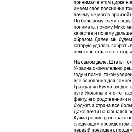
принимал в этом цирке ни
имеем свое пояснение том
почему не могло произойт
По большому счету, следуе
понимать, почему Михо м
качестве и почему дальше
образом. Далее, мы будем
которую удалось собрать 
некоторых фактов, которы
На самом деле, Штаты тол
Украина окончательно реш
году и позже, такой увере
все основания для сомнен
Гражданин Кучма аж две 
пути Украины и что-то так
факту, его родственники 
бюджет, а страна все бол
Даже почти начавшаяся во
Кучма решил разыграть о
следующим президентом ф
первый президент, проде