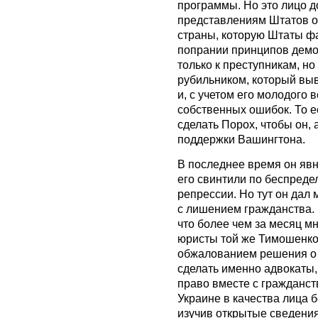
программы. Но это лицо д
представлениям Штатов о 
страны, которую Штаты фа
попрании принципов демок
только к преступникам, но
рубильником, который выв
и, с учетом его молодого 
собственных ошибок. То ес
сделать Порох, чтобы он, 
поддержки Вашингтона.
В последнее время он явн
его свинтили по беспредел
репрессии. Но тут он дал
с лишением гражданства.
что более чем за месяц 
юристы той же Тимошенко и
обжалованием решения о
сделать именно адвокаты,
право вместе с гражданс
Украине в качества лица 
изучив открытые сведения