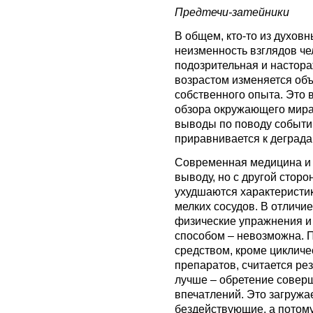
Предтечи-затейники
В общем, кто-то из духовн
неизменность взглядов че
подозрительная и настор
возрастом изменяется объ
собственного опыта. Это 
обзора окружающего мира 
выводы по поводу событи
приравнивается к деграда
Современная медицина и 
выводу, но с другой сторо
ухудшаются характеристик
мелких сосудов. В отличие
физические упражнения и
способом – невозможна. 
средством, кроме циклич
препаратов, считается ре
лучше – обретение совер
впечатлений. Это загружа
бездействующие, а потом