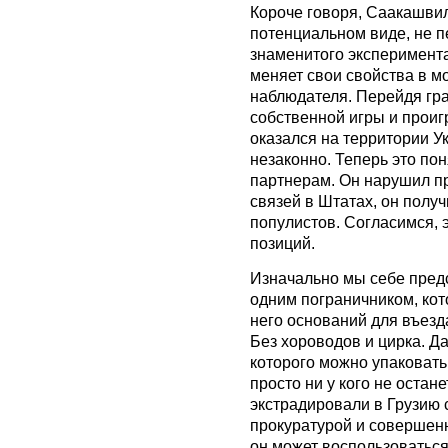
Короче говоря, Саакашвил
потенциальном виде, не п
знаменитого эксперимента
меняет свои свойства в 
наблюдателя. Перейдя гр
собственной игры и проигр
оказался на территории У
незаконно. Теперь это по
партнерам. Он нарушил пр
связей в Штатах, он полу
популистов. Согласимся, 
позиций.
Изначально мы себе предс
одним пограничником, кот
него оснований для въезда
Без хороводов и цирка. Д
которого можно упаковать
просто ни у кого не остан
экстрадировали в Грузию
прокуратурой и совершен
он может воспользоватьс