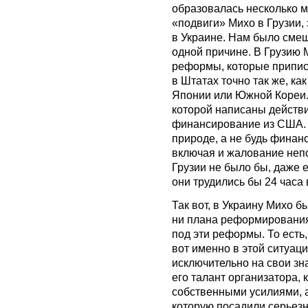
образовалась несколько м
«подвиги» Михо в Грузии, 
в Украине. Нам было смеш
одной причине. В Грузию 
реформы, которые припис
в Штатах точно так же, ка
Японии или Южной Кореи. 
которой написаны действи
финансирование из США. 
природе, а не будь финан
включая и жалование непо
Грузии не было бы, даже 
они трудились бы 24 часа в
Так вот, в Украину Михо б
ни плана реформирования 
под эти реформы. То есть
вот именно в этой ситуаци
исключительно на свои зн
его талант организатора, 
собственными усилиями, а
которую посадили серьез