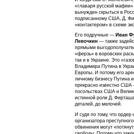
«главаря русской мафии»
вынужден скрыться в Росс
подписанному США, Д. Фи
«контактером» в схеме эк
Его подручные —
Иван Ф
Левочкин
— также задейс
прямыми выгодополучате
«ферзь» в воровских раск
так и в Украине. Это «газ
Владимира Путина в Украи
Европы. И потому его ар
личному бизнесу Путина и
прекрасно известно США —
посольствах США и Велик
истинной роли Д. Фирташа
деталей, до мелочей.
И судя по тому, что ордер
организатора преступног
обвинения могут «потяну
свободы. Потому что зак