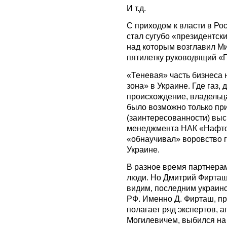
И т.д.
С приходом к власти в Ро
стал сугубо «президентск
над которым возглавил Ми
пятилетку руководящий «
«Теневая» часть бизнеса 
зона» в Украине. Где газ,
происхождение, владельца
было возможно только при
(заинтересованности) выс
менеджмента НАК «Нафто
«обнаучивал» воровство га
Украине.
В разное время партнера
люди. Но Дмитрий Фирташ 
видим, последним украин
РФ. Именно Д. Фирташ, пр
полагает ряд экспертов,
Могилевичем, выбился на