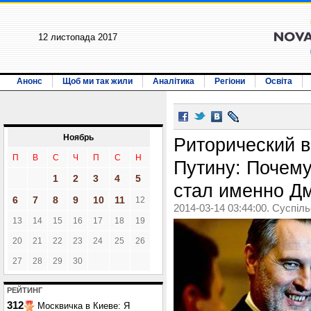
12 листопада 2017
Анонс
Щоб ми так жили
Аналітика
Регіони
Освіта
Ноябрь
Риторический 
П
В
С
Ч
П
С
Н
Путину: Почему
1
2
3
4
5
стал именно Д
6
7
8
9
10
11
12
2014-03-14 03:44:00. Суспіл
13
14
15
16
17
18
19
20
21
22
23
24
25
26
27
28
29
30
РЕЙТИНГ
312
Москвичка в Киеве: Я