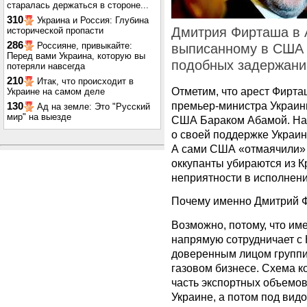
старалась держаться в стороне...
310
Украина и Россия: Глубина
Дмитрия Фирташа в 
исторической пропасти
286
Россияне, привыкайте:
выписанному в США 
Перед вами Украина, которую вы
подобных задержани
потеряли навсегда
210
Итак, что происходит в
Отметим, что арест Фирта
Украине на самом деле
премьер-министра Украин
130
Ад на земле: Это "Русский
мир" на выезде
США Бараком Абамой. На 
о своей поддержке Украин
А сами США «отмаячили» 
оккупанты убираются из К
неприятности в исполнен
Почему именно Дмитрий 
Возможно, потому, что им
напрямую сотрудничает с 
доверенным лицом группи
газовом бизнесе. Схема к
часть экспортных объемов
Украине, а потом под вид