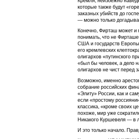
Кремля, неизбежно наведе
которые также будут «горе
заказных убийств до госп
— можно только догадыва
Конечно, Фирташ может и 
понимать, что не Фирташ
США и государств Европы
его кремлевских клептокра
олигархов «путинского при
«был бы человек, а дело н
олигархов не чист перед з
Возможно, именно аресто
собрание российских фин
«Элиту» России, как и са
если «простому россиянин
классика, «кроме своих це
похоже, мир уже сократил
Никакого Куршевеля — в л
И это только начало. Пра