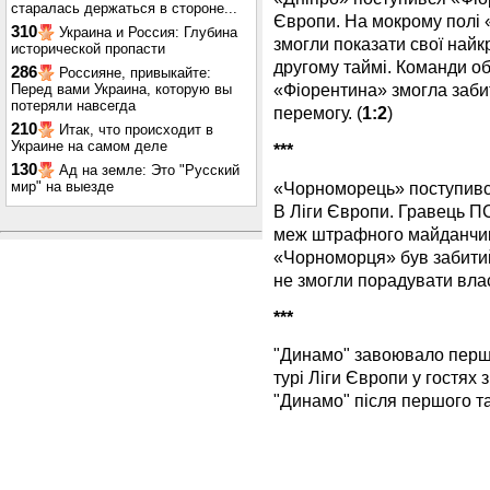
старалась держаться в стороне...
Європи. На мокрому полі 
310
Украина и Россия: Глубина
змогли показати свої найкр
исторической пропасти
другому таймі. Команди об
286
Россияне, привыкайте:
«Фіорентина» змогла забит
Перед вами Украина, которую вы
потеряли навсегда
перемогу. (
1:2
)
210
Итак, что происходит в
Украине на самом деле
***
130
Ад на земле: Это "Русский
«Чорноморець» поступивс
мир" на выезде
B Ліги Європи. Гравець П
меж штрафного майданчика
«Чорноморця» був забитий
не змогли порадувати влас
***
"Динамо" завоювало перше
турі Ліги Європи у гостях 
"Динамо" після першого т