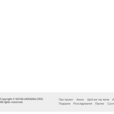
Copyright © NOVA UKRAINA.ORG
Про проект
Анонс
Щоб ми так жили
А
All rights reserved.
Подорож
Розслідування
Пролог
Сусп