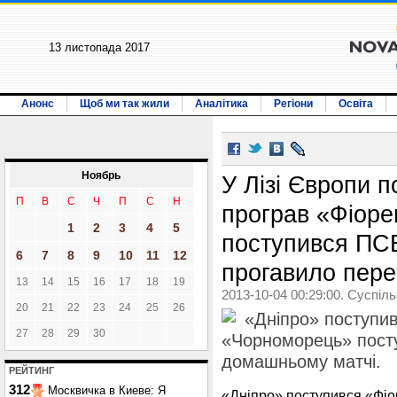
13 листопада 2017
Анонс
Щоб ми так жили
Аналітика
Регіони
Освіта
Ноябрь
У Лізі Європи п
П
В
С
Ч
П
С
Н
програв «Фіоре
1
2
3
4
5
поступився ПСВ
6
7
8
9
10
11
12
прогавило пере
13
14
15
16
17
18
19
2013-10-04 00:29:00. Суспіл
20
21
22
23
24
25
26
«Дніпро» поступив
27
28
29
30
«Чорноморець» пост
домашньому матчі.
РЕЙТИНГ
312
Москвичка в Киеве: Я
«Дніпро» поступився «Фіор