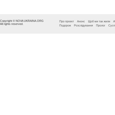
Copyright © NOVA UKRAINA.ORG
Про проект
Анонс
Щоб ми так жили
А
All rights reserved.
Подорож
Розслідування
Пролог
Сусп