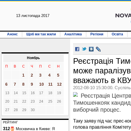
13 листопада 2017
Анонс
Щоб ми так жили
Аналітика
Регіони
Освіта
Ноябрь
Реєстрація Ти
П
В
С
Ч
П
С
Н
може паралізув
1
2
3
4
5
вважають в КВ
6
7
8
9
10
11
12
2012-08-10 15:30:00. Суспіл
13
14
15
16
17
18
19
Реєстрація Центр
20
21
22
23
24
25
26
Тимошенкояк кандида
виборчий процес.
27
28
29
30
Таку заяву під час прес-ко
РЕЙТИНГ
голова правління Комітет
312
Москвичка в Киеве: Я