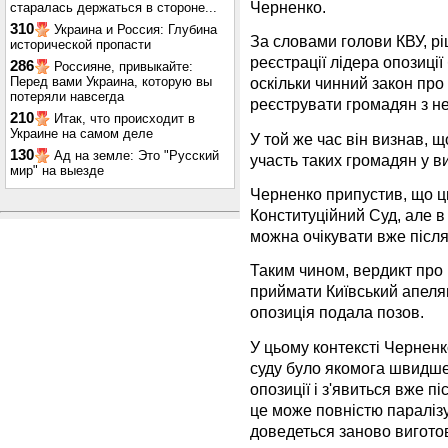
Черненко.
старалась держаться в стороне...
310
Украина и Россия: Глубина
За словами голови КВУ, р
исторической пропасти
реєстрації лідера опозиці
286
Россияне, привыкайте:
Перед вами Украина, которую вы
оскільки чинний закон пр
потеряли навсегда
реєструвати громадян з н
210
Итак, что происходит в
Украине на самом деле
У той же час він визнав, щ
130
Ад на земле: Это "Русский
участь таких громадян у ви
мир" на выезде
Черненко припустив, що цю
Конституційний Суд, але в
можна очікувати вже післ
Таким чином, вердикт про
приймати Київський апеляц
опозиція подала позов.
У цьому контексті Чернен
суду було якомога швидше
опозиції і з'явиться вже п
це може повністю паралізу
доведеться заново вигото