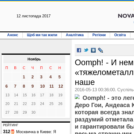
12 листопада 2017
Анонс
Щоб ми так жили
Аналітика
Регіони
Освіта
Ноябрь
Oomph! - И не
П
В
С
Ч
П
С
Н
«тяжелометалл
1
2
3
4
5
наше
6
7
8
9
10
11
12
2016-05-13 00:36:00. Суспіл
13
14
15
16
17
18
19
Oomph! - это ле
20
21
22
23
24
25
26
Деро Гои, Андеаса 
которая всегда знал
27
28
29
30
раздумий отметала
РЕЙТИНГ
и гарантировали бы
312
Москвичка в Киеве: Я
весьма странными. 