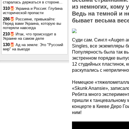
старалась держаться в стороне...
из немногих, кому 
310
Украина и Россия: Глубина
Ведь на темной и н
исторической пропасти
286
Россияне, привыкайте:
бывает весьма вес
Перед вами Украина, которую вы
потеряли навсегда
210
Итак, что происходит в
Украине на самом деле
Суди сам. Сингл «Augen au
130
Ад на земле: Это "Русский
Singles, все экземпляры 
мир" на выезде
Популярность была так вы
экстренном порядке выпу
12 студийных пластинок, 
раскупались с неприлично
Немецкое «тяжелометалли
«Skunk Anansie», записало
Ребята много эксперимент
пришли к танцевальному ме
концерте в Киеве Деро Го
ним!