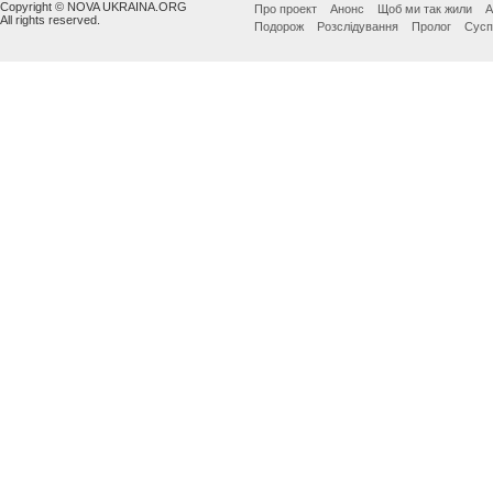
Copyright © NOVA UKRAINA.ORG
Про проект
Анонс
Щоб ми так жили
А
All rights reserved.
Подорож
Розслідування
Пролог
Сусп