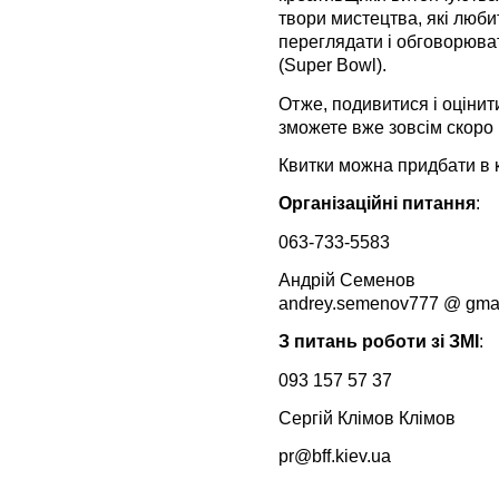
твори мистецтва, які любит
переглядати і обговорюва
(Super Bowl).
Отже, подивитися і оціни
зможете вже зовсім скоро 
Квитки можна придбати в к
Організаційні питання
:
063-733-5583
Андрій Семенов
andrey.semenov777 @ gma
З питань роботи зі ЗМІ
:
093 157 57 37
Сергій Клімов Клімов
pr@bff.kiev.ua