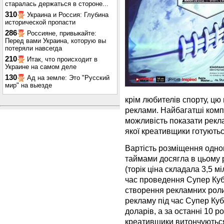
старалась держаться в стороне...
310
Украина и Россия: Глубина
исторической пропасти
286
Россияне, привыкайте:
Перед вами Украина, которую вы
потеряли навсегда
210
Итак, что происходит в
Украине на самом деле
130
Ад на земле: Это "Русский
мир" на выезде
крім любителів спорту, цю
реклами. Найбагатші компа
можливість показати реклам
якої креативщики готуютьс
Вартість розміщення одног
таймами досягла в цьому р
(торік ціна складала 3,5 м
час проведення Супер Кубк
створення рекламних роликі
рекламу під час Супер Куб
доларів, а за останні 10 ро
креативщики витончуються 