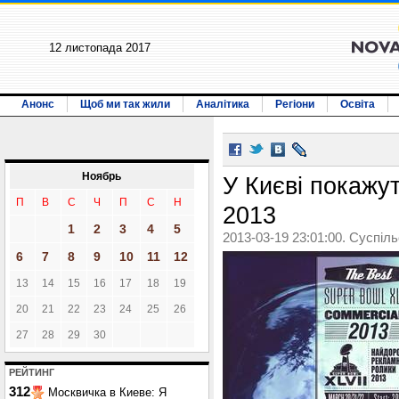
12 листопада 2017
Анонс
Щоб ми так жили
Аналітика
Регіони
Освіта
Ноябрь
У Києві покажу
П
В
С
Ч
П
С
Н
2013
1
2
3
4
5
2013-03-19 23:01:00. Суспіл
6
7
8
9
10
11
12
13
14
15
16
17
18
19
20
21
22
23
24
25
26
27
28
29
30
РЕЙТИНГ
312
Москвичка в Киеве: Я