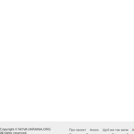
Copyright © NOVA UKRAINA.ORG
Про проект
Анонс
Щоб ми так жили
А
All rights reserved.