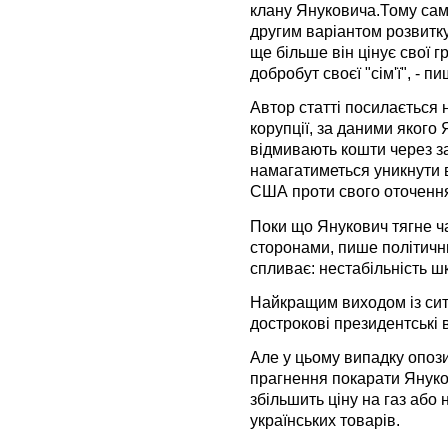
клану Януковича.Тому сам
другим варіантом розвитку
ще більше він цінує свої г
добробут своєї "сім'ї", - пи
Автор статті посилається н
корупції, за даними якого 
відмивають кошти через за
намагатиметься уникнути 
США проти свого оточенн
Поки що Янукович тягне ча
сторонами, пише політични
спливає: нестабільність шк
Найкращим виходом із ситу
дострокові президентські 
Але у цьому випадку опоз
прагнення покарати Януков
збільшить ціну на газ або
українських товарів.