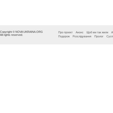
Copyright © NOVA UKRAINA.ORG
Про проект
Анонс
Щоб ми так жили
А
All rights reserved.
Подорож
Розслідування
Пролог
Сусп