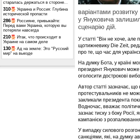
старалась держаться в стороне...
310
Украина и Россия: Глубина
варіантами розвитку п
исторической пропасти
у Януковича залиши
286
Россияне, привыкайте:
Перед вами Украина, которую вы
сценарію дій.
потеряли навсегда
210
Итак, что происходит в
У статті "Він не хоче, але
Украине на самом деле
щотижневику Die Zeit, ред
130
Ад на земле: Это "Русский
про те, що час для україн
мир" на выезде
На думку Бота, у країні мо
президент Янукович може 
оголосити дострокові вибор
Автор статті зазначає, що
протестувальників не мож
закликали президента покла
Водночас, вважає політич
зазнає тиску з боку Росії, 
кампанією з розпалювання
У випадку силового розго
санкціями, які, на думку а