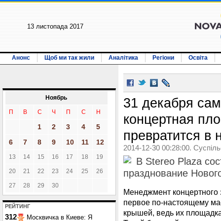
13 листопада 2017
Анонс
Щоб ми так жили
Аналітика
Регіони
Освіта
Ноябрь
31 декабря са
П
В
С
Ч
П
С
Н
концертная пл
1
2
3
4
5
превратится в 
6
7
8
9
10
11
12
2014-12-30 00:28:00. Суспіл
13
14
15
16
17
18
19
В Stereo Plaza с
20
21
22
23
24
25
26
празднование Новог
27
28
29
30
Менеджмент концертного з
первое по-настоящему ма
РЕЙТИНГ
крышей, ведь их площадка
312
Москвичка в Киеве: Я