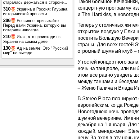
Такой большой вечеринки,
старалась держаться в стороне...
концертную программу изв
310
Украина и Россия: Глубина
исторической пропасти
и The Hardkiss, в новогод
286
Россияне, привыкайте:
Теперь у столичных жител
Перед вами Украина, которую вы
потеряли навсегда
открытом воздухе у Елки
210
Итак, что происходит в
посетить Большую Вечери
Украине на самом деле
страны. Для всех гостей S
130
Ад на земле: Это "Русский
огромный шумный клуб – м
мир" на выезде
У гостей концертного зал
ночь на танцполе, или вы
этом все равно увидеть шо
между танцами и беседами
– Женю Галича и Влада И
В Stereo Plaza планируют 
европейским, когда Рожде
Новогоднюю ночь проводя
шумной вечеринке. Именно
декабря на 1 января. Для 
каждый, менеджмент Ster
цену. За вход в эту ночь н