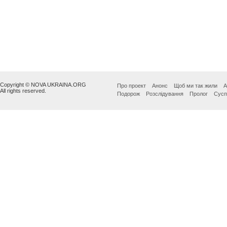
Copyright © NOVA UKRAINA.ORG
Про проект
Анонс
Щоб ми так жили
А
All rights reserved.
Подорож
Розслідування
Пролог
Сусп