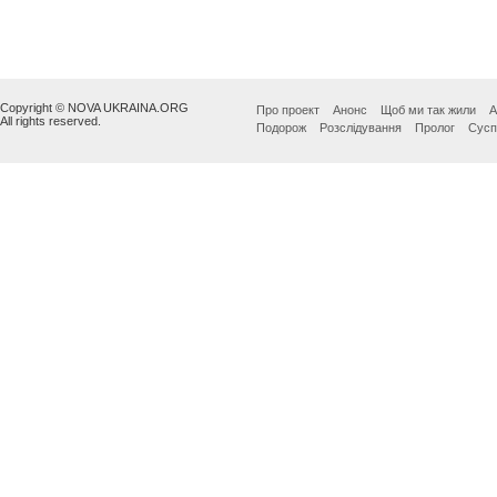
Copyright © NOVA UKRAINA.ORG
Про проект
Анонс
Щоб ми так жили
А
All rights reserved.
Подорож
Розслідування
Пролог
Сусп