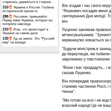
старалась держаться в стороне...
Він згадав і час свого кер
310
Украина и Россия: Глубина
"Янукович посадив мене до
исторической пропасти
святкування Дня міліції. Т
286
Россияне, привыкайте:
Перед вами Украина, которую вы
він.
потеряли навсегда
210
Луценко закликав правоох
Итак, что происходит в
Украине на самом деле
мітингувальників. "Зупиніт
130
Ад на земле: Это "Русский
керівництво ховається за
мир" на выезде
"Будучи міністром,я захищ
до беркутівців, які побили
заручниках у товстожопих 
"Вони і вас продадуть... і 
сказав Луценко.
Він попередив правоохоро
станемо частиною Росії, і 
Чечня".
"Ми готові на все і не від
власний народ! Це не ваша 