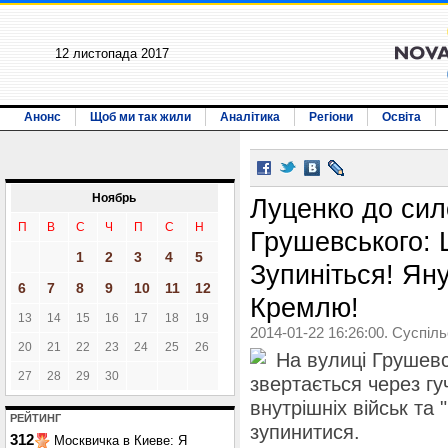
12 листопада 2017
Анонс
Щоб ми так жили
Аналітика
Регіони
Освіта
Ноябрь
Луценко до сил
П
В
С
Ч
П
С
Н
Грушевського: 
1
2
3
4
5
Зупиніться! Ян
6
7
8
9
10
11
12
Кремлю!
13
14
15
16
17
18
19
2014-01-22 16:26:00. Суспіл
20
21
22
23
24
25
26
На вулиці Грушевс
27
28
29
30
звертається через г
внутрішніх військ та 
РЕЙТИНГ
зупинитися.
312
Москвичка в Киеве: Я