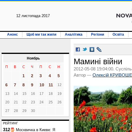
12 листопада 2017
Анонс
Щоб ми так жили
Аналітика
Регіони
Освіта
Ноябрь
Мамині війни
П
В
С
Ч
П
С
Н
2012-05-08 19:04:00. Суспіль
Автор —
Олексій КРИВОШ
1
2
3
4
5
6
7
8
9
10
11
12
13
14
15
16
17
18
19
20
21
22
23
24
25
26
27
28
29
30
РЕЙТИНГ
312
Москвичка в Киеве: Я