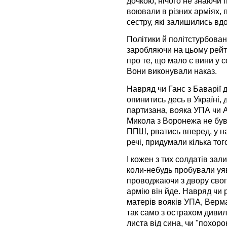
дочкою, нічого не знаючи п
воювали в різних арміях, 
сестру, які залишились вд
Політики й політстурбова
заробляючи на цьому рейт
про те, що мало є вини у 
Вони виконували наказ.
Навряд чи Ганс з Баварії д
опинитись десь в Україні, 
партизана, вояка УПА чи А
Микола з Воронежа не був 
ППШ, рватись вперед, у на
речі, придумали кілька тог
І кожен з тих солдатів за
коли-небудь пробували уяв
проводжаючи з двору свого 
армію він йде. Навряд чи р
матерів вояків УПА, Верма
так само з острахом дивил
листа від сина, чи "похоро