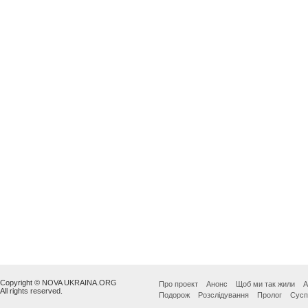
Copyright © NOVA UKRAINA.ORG
Про проект
Анонс
Щоб ми так жили
А
All rights reserved.
Подорож
Розслідування
Пролог
Сусп