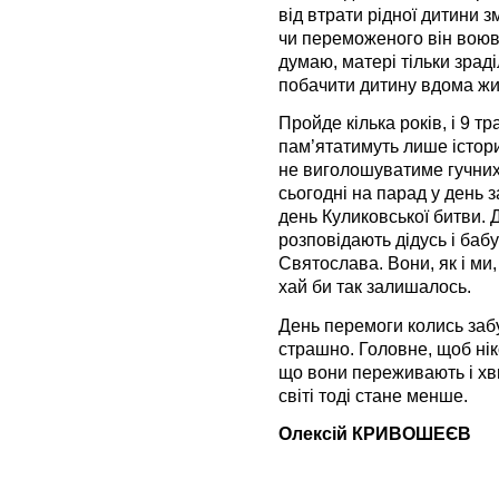
від втрати рідної дитини 
чи переможеного він воював
думаю, матері тільки зрад
побачити дитину вдома ж
Пройде кілька років, і 9 
пам’ятатимуть лише істори
не виголошуватиме гучних 
сьогодні на парад у день з
день Куликовської битви. Д
розповідають дідусь і бабу
Святослава. Вони, як і ми, 
хай би так залишалось.
День перемоги колись забуд
страшно. Головне, щоб нік
що вони переживають і хви
світі тоді стане менше.
Олексій КРИВОШЕЄВ