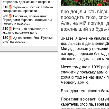
старалась держаться в стороне...
310
Украина и Россия: Глубина
про доцільність відз
исторической пропасти
286
Россияне, привыкайте:
проходить тихо, спокі
Перед вами Украина, которую вы
Але, на мій погляд, 
потеряли навсегда
важливіший за будь-я
210
Итак, что происходит в
Украине на самом деле
130
Ад на земле: Это "Русский
Знаєте, я дуже не люблю 
мир" на выезде
доцільність відзначення Д
Мій дід воював у польовій 
нагород, пережив блокадн
він колись вдягав свої мед
Може тому, що в 1939 році
служити у польську армію.
(хоча їх тоді не називали 
Червону армію.
Брат діда теж пішов з бать
Поки сини воювали, батькі
карателів, згоріла. І їхня