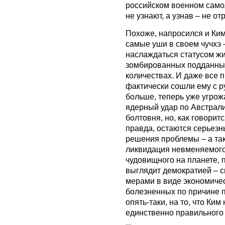
российском военном самол
не узнают, а узнав – не о
Похоже, напросился и Ким
самые уши в своем чучхэ 
наслаждаться статусом жи
зомбированных подданны
количествах. И даже все
фактически сошли ему с ру
больше, теперь уже угрожа
ядерный удар по Австрали
болтовня, но, как говоритс
правда, остаются серьезн
решения проблемы – а та
ликвидация невменяемого
чудовищного на планете,
выглядит демократией – 
мерами в виде экономичес
болезненных по причине п
опять-таки, на то, что Ким
единственно правильного 