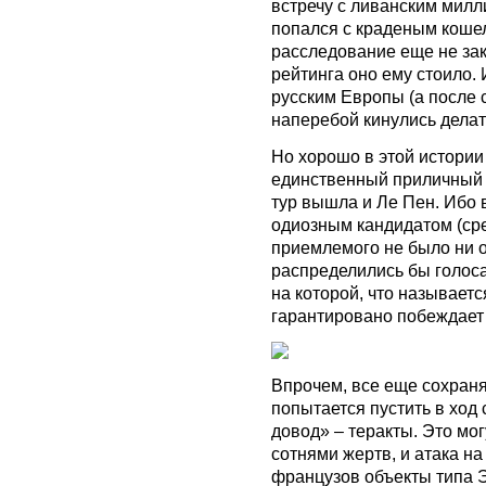
встречу с ливанским милл
попался с краденым кошел
расследование еще не зак
рейтинга оно ему стоило. И
русским Европы (а после 
наперебой кинулись делать
Но хорошо в этой истории
единственный приличный к
тур вышла и Ле Пен. Ибо 
одиозным кандидатом (сре
приемлемого не было ни о
распределились бы голоса
на которой, что называетс
гарантировано побеждает
Впрочем, все еще сохраня
попытается пустить в ход
довод» – теракты. Это мог
сотнями жертв, и атака н
французов объекты типа 