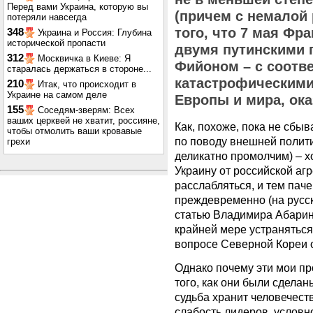
Перед вами Украина, которую вы
(причем с немалой 
потеряли навсегда
того, что 7 мая Фр
348
Украина и Россия: Глубина
исторической пропасти
двумя путинскими п
312
Москвичка в Киеве: Я
Фийоном – с соот
старалась держаться в стороне...
катастрофическими
210
Итак, что происходит в
Украине на самом деле
Европы и мира, ок
155
Соседям-зверям: Всех
ваших церквей не хватит, россияне,
Как, похоже, пока не сб
чтобы отмолить ваши кровавые
по поводу внешней полит
грехи
деликатно промолчим) – х
Украину от российской аг
расслабляться, и тем паче
преждевременно (на русс
статью Владимира Абарин
крайней мере устраняться
вопросе Северной Кореи о
Однако почему эти мои пр
того, как они были сделан
судьба хранит человечеств
слабость лидеров, условно