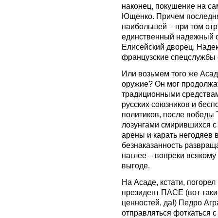
наконец, покушение на сам
Ющенко. Причем последня
наибольшей – при том отр
единственный надежный с
Елисейский дворец. Надеюс
французские спецслужбы 
Или возьмем того же Асад
оружие? Он мог продолжа
традиционными средствам
русских союзников и бес
политиков, после победы 
лозунгами смирившихся с 
арены и карать негодяев 
безнаказанность развраща
наглее – вопреки всякому
выгоде.
На Асаде, кстати, погорел
президент ПАСЕ (вот таки
ценностей, да!) Педро Аг
отправляться фоткаться с