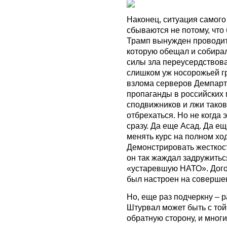
Наконец, ситуация самог
сбываются не потому, что
Трамп вынужден проводит
которую обещал и собирал
силы зла переусердствова
слишком уж носорожьей гр
взлома серверов Демпарт
пропаганды в российских 
сподвижников и лжи таков
отбрехаться. Но не когда 
сразу. Да еще Асад. Да е
менять курс на полном ход
Демонстрировать жесткост
он так жаждал задружитьс
«устаревшую НАТО». Догов
был настроен на соверше
Но, еще раз подчеркну – 
Штурвал может быть с той
обратную сторону, и многи