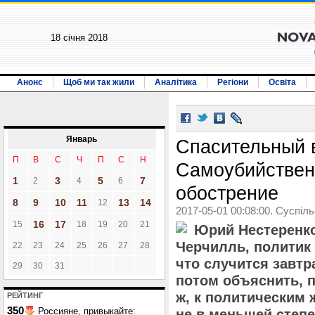
18 січня 2018
Анонс
Щоб ми так жили
Аналітика
Регіони
Освіта
Январь
Спасительный 
П
В
С
Ч
П
С
Н
Самоубийствен
1
3
5
7
2
4
6
обострение
8
9
10
11
13
14
12
2017-05-01 00:08:00. Суспіл
16
17
15
18
19
20
21
Юрий Нестеренко
Черчилль, политик 
22
23
24
25
26
27
28
что случится завтра
29
30
31
потом объяснить, п
ж, к политическим
РЕЙТИНГ
350
Россияне, привыкайте:
не в меньшей степе