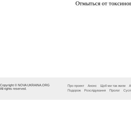
Copyright © NOVA UKRAINA.ORG
Про проект
Анонс
Щоб ми так жили
А
All rights reserved.
Подорож
Розслідування
Пролог
Сусп