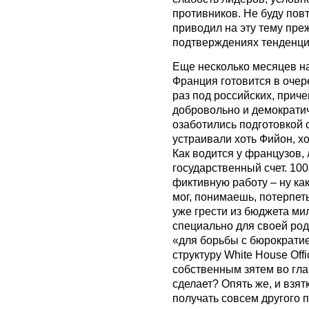
противников. Не буду пов
приводил на эту тему пр
подтверждениях тенденци
Еще несколько месяцев на
Франция готовится в очере
раз под российских, приче
добровольно и демократич
озаботились подготовкой
устраивали хоть Фийон, х
Как водится у французов, 
государственный счет. 100
фиктивную работу – ну ка
мог, понимаешь, потерпеть
уже грести из бюджета ми
специально для своей род
«для борьбы с бюрократи
структуру White House Offi
собственным зятем во глав
сделает? Опять же, и взят
получать совсем другого п