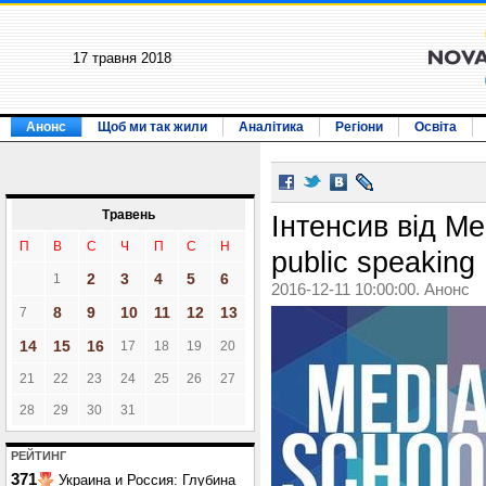
17 травня 2018
Анонс
Щоб ми так жили
Аналітика
Регіони
Освіта
Травень
Інтенсив від Me
П
В
С
Ч
П
С
Н
public speaking
2
3
4
5
6
1
2016-12-11 10:00:00. Анонс
8
9
10
11
12
13
7
14
15
16
17
18
19
20
21
22
23
24
25
26
27
28
29
30
31
РЕЙТИНГ
371
Украина и Россия: Глубина