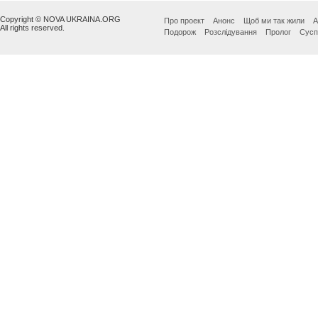
Copyright © NOVA UKRAINA.ORG
Про проект
Анонс
Щоб ми так жили
А
All rights reserved.
Подорож
Розслідування
Пролог
Сусп