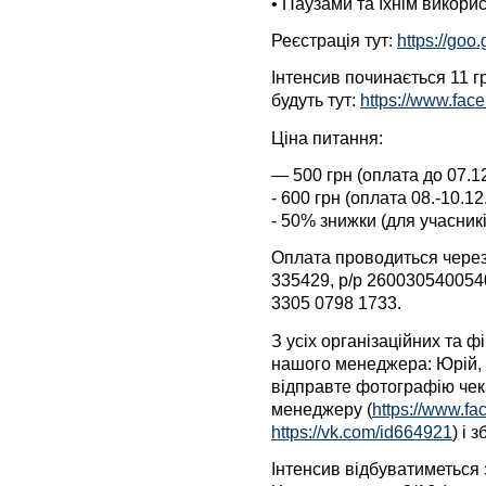
• Паузами та їхнім викори
Реєстрація тут:
https://go
Інтенсив починається 11 гр
будуть тут:
https://www.fa
Ціна питання:
— 500 грн (оплата до 07.1
- 600 грн (оплата 08.-10.12
- 50% знижки (для учасникі
Оплата проводиться чере
335429, р/р 260030540054
3305 0798 1733.
З усіх організаційних та 
нашого менеджера: Юрій, 
відправте фотографію чек
менеджеру (
https://www.fa
https://vk.com/id664921
) і 
Інтенсив відбуватиметься 