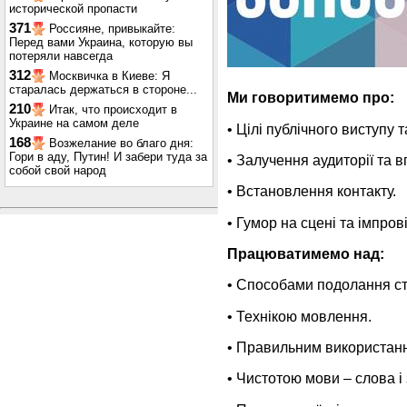
исторической пропасти
371
Россияне, привыкайте:
Перед вами Украина, которую вы
потеряли навсегда
312
Москвичка в Киеве: Я
старалась держаться в стороне...
Ми говоритимемо про:
210
Итак, что происходит в
Украине на самом деле
• Цілі публічного виступу т
168
Возжелание во благо дня:
Гори в аду, Путин! И забери туда за
• Залучення аудиторії та в
собой свой народ
• Встановлення контакту.
• Гумор на сцені та імпров
Працюватимемо над:
• Способами подолання ст
• Технікою мовлення.
• Правильним використання
• Чистотою мови – слова і 