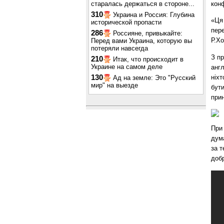
старалась держаться в стороне...
конф
310
Украина и Россия: Глубина
«Ця 
исторической пропасти
пере
286
Россияне, привыкайте:
Р.Х
Перед вами Украина, которую вы
потеряли навсегда
З пр
210
Итак, что происходит в
Украине на самом деле
англ
ніхт
130
Ад на земле: Это "Русский
мир" на выезде
бути
прин
При 
дума
за т
добр