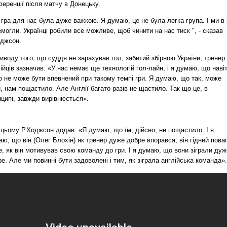
еренції після матчу в Донецьку.
гра для нас була дуже важкою. Я думаю, це не була легка група. І ми в 
могли. Українці робили все можливе, щоб чинити на нас тиск ", - сказав
оджсон.
иводу того, що суддя не зарахував гол, забитий збірною України, тренер
ійців зазначив: «У нас немає ще технологій гол-лайн, і я думаю, що наві
о не може бути впевнений при такому темпі гри. Я думаю, що так, може
, нам пощастило. Але Англії багато разів не щастило. Так що це, в
ципі, завжди вирівнюється».
цьому Р.Ходжсон додав: «Я думаю, що їм, дійсно, не пощастило. І я
ю, що він (Олег Блохін) як тренер дуже добре впорався, він гідний пова
е, як він мотивував свою команду до гри. І я думаю, що вони зіграли дуж
е. Але ми повинні бути задоволені і тим, як зіграла англійська команда».