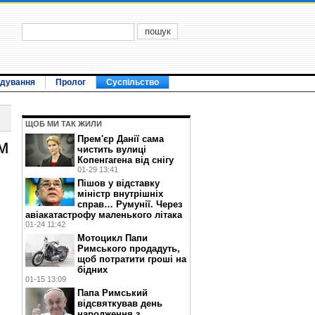
ідування
Пролог
Суспільство
ЩОБ МИ ТАК ЖИЛИ
Прем'єр Данії сама
м
чистить вулиці
Копенгагена від снігу
01-29 13:41
Пішов у відставку
міністр внутрішніх
справ… Румунії. Через
авіакатастрофу маленького літака
01-24 11:42
Мотоцикл Папи
Римського продадуть,
щоб потратити гроші на
бідних
01-15 13:09
Папа Римський
відсвяткував день
народження з