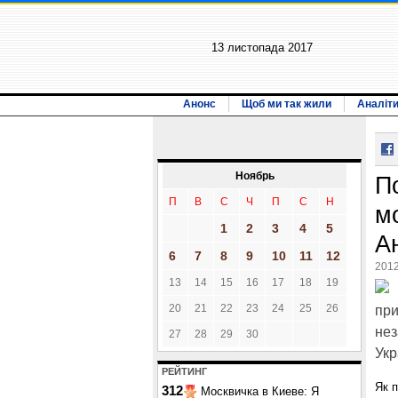
13 листопада 2017
Анонс
Щоб ми так жили
Аналіт
Ноябрь
П
П
В
С
Ч
П
С
Н
м
1
2
3
4
5
Ан
6
7
8
9
10
11
12
2012
13
14
15
16
17
18
19
20
21
22
23
24
25
26
при
нез
27
28
29
30
Укр
РЕЙТИНГ
Як 
312
Москвичка в Киеве: Я