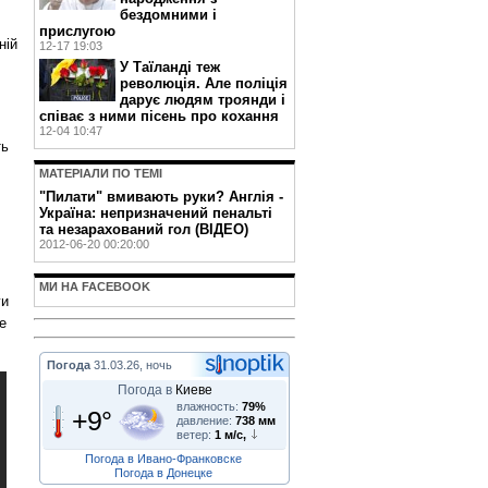
бездомними і
прислугою
ній
12-17 19:03
У Таїланді теж
революція. Але поліція
дарує людям троянди і
співає з ними пісень про кохання
12-04 10:47
ть
МАТЕРIАЛИ ПО ТЕМI
"Пилати" вмивають руки? Англія -
Україна: непризначений пенальті
та незарахований гол (ВІДЕО)
2012-06-20 00:20:00
МИ НА FACEBOOK
ги
е
Погода
31.03.26, ночь
Погода в
Киеве
влажность:
79%
+9°
давление:
738 мм
ветер:
1 м/с,
Погода в Ивано-Франковске
Погода в Донецке