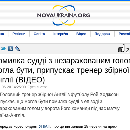
ика
Регіони
Освіта
Інтерв‘ю
Відео
Подорож
Розсл
2
омилка судді з незарахованим голо
огла бути, припускає тренер збірної
глії (ВІДЕО)
-06-20 14:25:00. Суспільство
Головний тренер збірної Англії з футболу Рой Ходжсон
пускає, що могла бути помилка судді в епізоді з
арахованим голом у ворота його команди під час матчу
аїна-Англія.
передає кореспондент
УНІАН
, про це він заявив 19 червня на прес-