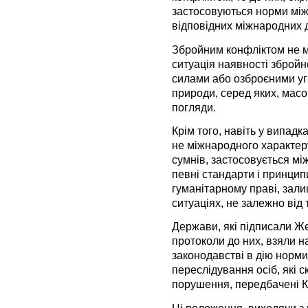
застосовуються норми мі
відповідних міжнародних 
Збройним конфліктом не м
ситуація наявності збройн
силами або озброєними уг
природи, серед яких, масо
погляди.
Крім того, навіть у випадк
не міжнародного характеру
сумнів, застосовується мі
певні стандарти і принци
гуманітарному праві, зал
ситуаціях, не залежно від 
Держави, які підписали Жен
протоколи до них, взяли н
законодавстві в дію норми
переслідування осіб, які с
порушення, передбачені 
Ці положення, виходячи з 