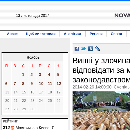
13 листопада 2017
Анонс
Щоб ми так жили
Аналітика
Регіони
Освіта
Ноябрь
Винні у злочин
П
В
С
Ч
П
С
Н
відповідати за
1
2
3
4
5
законодавство
6
7
8
9
10
11
12
2014-02-26 14:00:00. Суспіл
13
14
15
16
17
18
19
20
21
22
23
24
25
26
27
28
29
30
РЕЙТИНГ
312
Москвичка в Киеве: Я