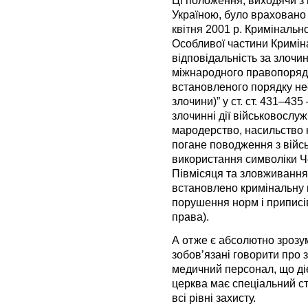
Україною, було враховано
квітня 2001 р. Кримінально
Особливої частини Кримін
відповідальність за злочи
міжнародного правопорядку
встановленого порядку нес
злочини)” у ст. cт. 431–43
злочинні дії військовослу
мародерство, насильство 
погане поводження з війс
використання символіки Ч
Півмісяця та зловживання
встановлено кримінальну в
порушення норм і приписі
права).
А отже є абсолютно зрозум
зобов’язані говорити про 
медичний персонал, що діє
церква має спеціальний с
всі рівні захисту.