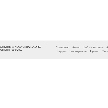
Copyright © NOVA UKRAINA.ORG
Про проект
Анонс
Щоб ми так жили
А
All rights reserved.
Подорож
Розслідування
Пролог
Сусп