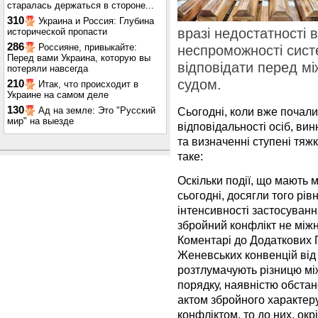
старалась держаться в стороне...
310
Украина и Россия: Глубина
вразі недостатності 
исторической пропасти
286
Россияне, привыкайте:
неспроможності сист
Перед вами Украина, которую вы
відповідати перед м
потеряли навсегда
судом.
210
Итак, что происходит в
Украине на самом деле
130
Ад на земле: Это "Русский
Сьогодні, коли вже почали
мир" на выезде
відповідальності осіб, вин
та визначенні ступені тяжко
таке:
Оскільки події, що мають м
сьогодні, досягли того рів
інтенсивності застосуванн
збройний конфлікт не між
Коментарі до Додаткових П
Женевських конвенцій від 
розтлумачують різницю м
порядку, наявністю обстан
актом збройного характер
конфліктом, то до них, ок