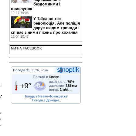
бездомними і
прислугою
12-17 19:03
У Таїланді теж
революція. Але поліція
дарує людям троянди і
співає з ними пісень про кохання
12-04 10:47
МИ НА FACEBOOK
Погода
31.03.26, ночь
Погода в
Киеве
влажность:
79%
+9°
.
давление:
738 мм
ветер:
1 м/с,
аг
Погода в Ивано-Франковске
Погода в Донецке
е
а
ь.