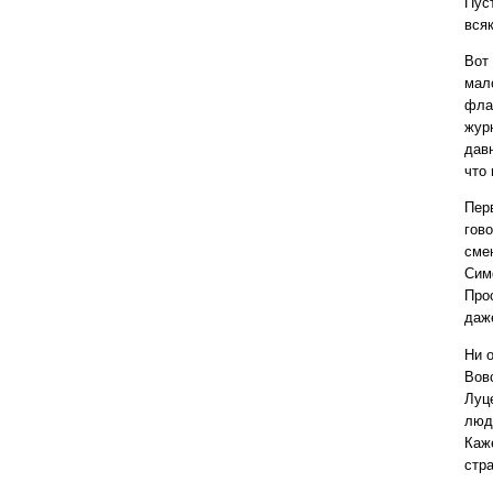
Пус
всяк
Вот
мал
фла
жур
дав
что 
Пер
гов
сме
Сим
Про
даже
Ни о
Вов
Луц
люд
Каже
стр