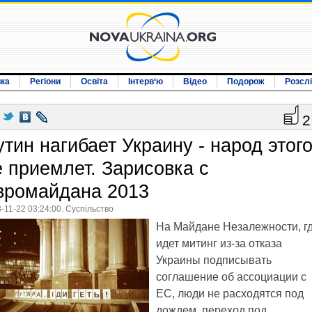
ика
Регіони
Освіта
Інтерв‘ю
Відео
Подорож
Розсл
2
утин нагибает Украину - народ этог
е приемлет. Зарисовка с
вромайдана 2013
-11-22 03:24:00. Суспільство
На Майдане Незалежности, г
идет митинг из-за отказа
Украины подписывать
соглашение об ассоциации с
ЕС, люди не расходятся под
дождем, переход под