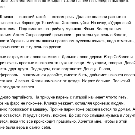
тили. Заехала машина на Майдан. Стали на нее поочередно выходить
ие.
 Кличко — высокий такой — сказал речь. Дальше полезли разные от
оизвестных борцов до Тягнибока. Хотелось уйти. Но вижу, «Удар» свой
жок снял. Поднимается на трибуну музыкант Фома. Вслед за ним —
налист Артем Скоропадский произносит трогательную речь о болоте,
ности Украины и «этом вашем противном русском языке», надо отметить,
произносит он эту речь по-русски.
вые остроумные слова за митинг. Дальше слово держит Єгор Соболєв и
орит очень простые и наконец-то нужные вещи. Не уходим, говорит. Дава
нять друг друга. Подождем, пока подтянется Донецк, Львов,
ферополь... знакомиться давайте, вместе быть, добьемся наконец своег
сто как. И верно. Флаги намокают от дождя. Их уже больше. Польский
 откуда-то взялся.
дного партийного. На трибуне парень с гитарой начинает что-то петь.
се на фарс не похожее. Кличко уезжает, оставляя броневик людям.
енко провожают в машину. Прочие парни тоже рассеиваются по домам. 
и остаются. И будут стоять, похоже. До сих пор слышна музыка и лозунг
тся, пока что все происходит правильно. Хочется мне, чтобы в этой
ане была вера в самих себя.