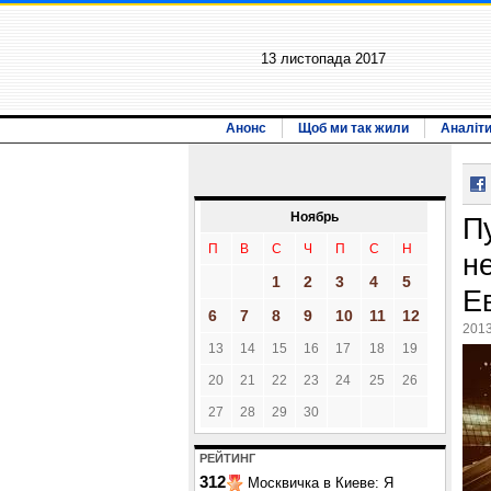
13 листопада 2017
Анонс
Щоб ми так жили
Аналіт
Ноябрь
П
П
В
С
Ч
П
С
Н
н
1
2
3
4
5
Е
6
7
8
9
10
11
12
2013
13
14
15
16
17
18
19
20
21
22
23
24
25
26
27
28
29
30
РЕЙТИНГ
312
Москвичка в Киеве: Я