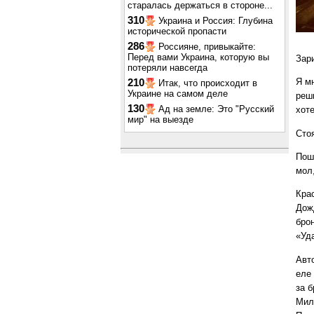
старалась держаться в стороне...
310
Украина и Россия: Глубина
исторической пропасти
286
Россияне, привыкайте:
Перед вами Украина, которую вы
Зар
потеряли навсегда
Я м
210
Итак, что происходит в
Украине на самом деле
реш
130
Ад на земле: Это "Русский
хот
мир" на выезде
Стоя
Пош
мол
Кра
Дож
бро
«Уд
Авт
еле
за 
Мил