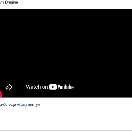
am Dragina
сибо еще «
Аргументу
»