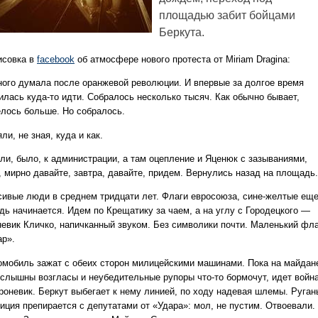
площадью забит бойцами
Беркута.
исовка в
facebook
об атмосфере нового протеста от Miriam Dragina:
ного думала после оранжевой революции. И впервые за долгое время
илась куда-то идти. Собралось несколько тысяч. Как обычно бывает,
елось больше. Но собралось.
ли, не зная, куда и как.
ли, было, к администрации, а там оцепление и Яценюк с зазываниями,
, мирно давайте, завтра, давайте, придем. Вернулись назад на площадь.
сивые люди в среднем тридцати лет. Флаги евросоюза, сине-желтые еще
дь начинается. Идем по Крещатику за чаем, а на углу с Городецкого —
невик Кличко, напичканный звуком. Без символики почти. Маленький фл
ар».
омобиль зажат с обеих сторон милицейскими машинами. Пока на майдан
 слышны возгласы и неубедительные рупоры что-то бормочут, идет войн
броневик. Беркут выбегает к нему линией, по ходу надевая шлемы. Руган
иция препирается с депутатами от «Удара»: мол, не пустим. Отвоевали.