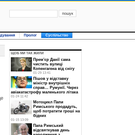
ідування
Пролог
Суспільство
ЩОБ МИ ТАК ЖИЛИ
Прем'єр Данії сама
о
чистить вулиці
Копенгагена від снігу
01-29 13:41
Пішов у відставку
міністр внутрішніх
справ… Румунії. Через
авіакатастрофу маленького літака
01-24 11:42
де
Мотоцикл Папи
Римського продадуть,
щоб потратити гроші на
бідних
01-15 13:09
Папа Римський
відсвяткував день
народження з