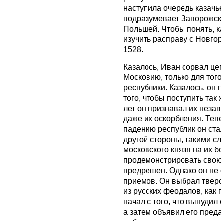
наступила очередь казачь
подразумевает Запорожску
Польшей. Чтобы понять, к
изучить расправу с Новго
1528.
Казалось, Иван сорвал це
Московию, только для того
республики. Казалось, он 
того, чтобы поступить так
лет он признавал их незав
даже их оскорбления. Теп
падению республик он стал
другой стороны, такими с
московского князя на их б
продемонстрировать свою
предрешен. Однако он не 
приемов. Он выбрал тверс
из русских феодалов, как
начал с того, что вынудил 
а затем объявил его преда