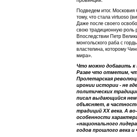
Подведем итог. Московия 
тому, что стала virtuoso (в
Даже после своего освоб
свою традиционную роль р
Впоследствии Петр Велики
монгольского раба с гор
властелина, которому Чин
мира».
Что можно добавить к
Разве что отметим, что
Пролетарская революци
иронии истории - не где
политических традиции
писал выдающийся нем
объясняет, в частност
традиций ХХ века. А в
особенности характер
«национального лидера
годов прошлого века и 