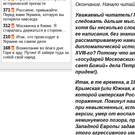
исторической пропасти
Окончание. Начало чита
371
Россияне, привыкайте:
Уважаемый читатель! 
Перед вами Украина, которую вы
потеряли навсегда
следовать дальше мысл
312
Москвичка в Киеве: Я
хотя бы несколько сло
старалась держаться в стороне...
ее написания, без зна
210
Итак, что происходит в
рассматриваемую нами
Украине на самом деле
дипломатической истори
168
Возжелание во благо дня:
ХVIII-го? Потому что 
Гори в аду, Путин! И забери туда за
собой свой народ
«государей Московских
свет Божий» дела Петра
придем!).
Итак, в те времена, в 18
Крымская (или Южная, ка
которой имперская Рос
поражение. Покинул наш
при невыясненных, кст
версии, умер от воспале
неминуемого позора, п
Западной Европы задав
этого агрессивного и