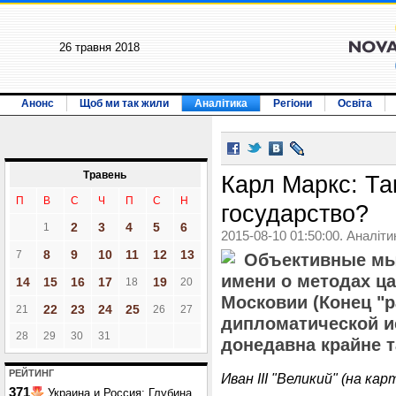
26 травня 2018
Анонс
Щоб ми так жили
Аналітика
Регіони
Освіта
Травень
Карл Маркс: Та
П
В
С
Ч
П
С
Н
государство?
2
3
4
5
6
1
2015-08-10 01:50:00. Аналіти
8
9
10
11
12
13
7
Объективные мыс
имени о методах ц
14
15
16
17
19
18
20
Московии (Конец "
22
23
24
25
21
26
27
дипломатической ис
28
29
30
31
донедавна крайне т
РЕЙТИНГ
Иван III "Великий" (на кар
371
Украина и Россия: Глубина