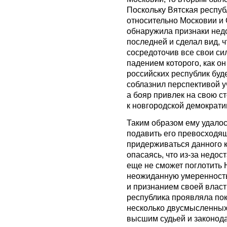
Поскольку Вятская респуб
относительно Московии и 
обнаружила признаки недо
последней и сделал вид, 
сосредоточив все свои си
падением которого, как о
российских республик буд
соблазнил перспективой у
а бояр привлек на свою с
к новгородской демократи
Таким образом ему удалос
подавить его превосходящ
придерживаться данного 
опасаясь, что из-за недо
еще не сможет поглотить 
неожиданную умеренность
и признанием своей власти
республика проявляла пок
несколько двусмысленных
высшим судьей и законода