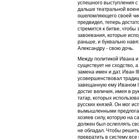
успешного выступления с 
дальше театральной воен
ошеломляющего своей чис
предвидел, теперь достато
стремится к битве, чтобы 
завоевания, которые исп
раньше, и буквально навя
Александру - свою дочь.
Между политикой Ивана и
существует не сходство, а
замена имен и дат. Иван II
усовершенствовал традиц
завещанную ему Иваном I 
достиг величия, имея в ру
татар, которых использова
русских князей. Он мог ис
вымышленными предлогам
хозяев силу, которую на 
должен был ослеплять сво
не обладал. Чтобы решить
превратить в систему все