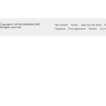
Copyright © NOVA UKRAINA.ORG
Про проект
Анонс
Щоб ми так жили
А
All rights reserved.
Подорож
Розслідування
Пролог
Сусп