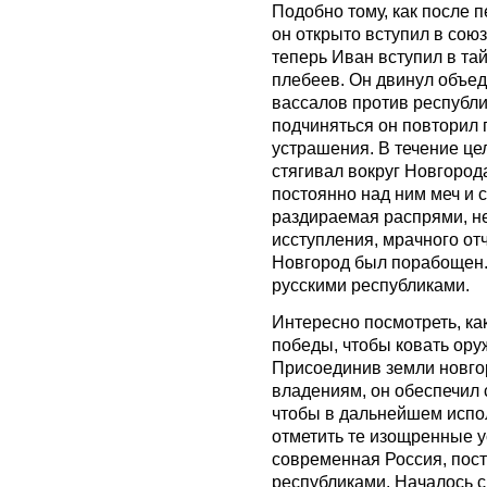
Подобно тому, как после 
он открыто вступил в союз
теперь Иван вступил в та
плебеев. Он двинул объе
вассалов против республи
подчиняться он повторил 
устрашения. В течение це
стягивал вокруг Новгород
постоянно над ним меч и 
раздираемая распрями, не
исступления, мрачного от
Новгород был порабощен.
русскими республиками.
Интересно посмотреть, ка
победы, чтобы ковать оруж
Присоединив земли новго
владениям, он обеспечил 
чтобы в дальнейшем испол
отметить те изощренные ус
современная Россия, пос
республиками. Началось с