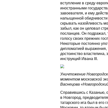
вступление в среду европ
иностранными государств
завоевателя, и ему дейст
напыщенной обидчивости 
скрывать назойливость мо
забыл, как он целовал ст
посланцев. Он подражал, 
голосу своих прежних гос
Некоторые постоянно упо
дипломатией выражения, т
достоинство властелина, 
инструкций Ивана III.
Уничтожение Новгородск
моментом московской эк
Васнецова «Новгородский
Справившись с Казанью, 
в Новгород, предводителя
татарского ига был в его
Московии, то вторым было