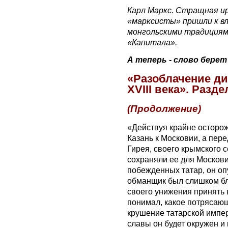
Карл Маркс. Стращная ир
«марксисты» пришли к вла
монгольскими традициями
«Капитала».
А теперь - слово берет
«Разоблачение д
ХVIII века». Раздел
(Продолжение)
«Действуя крайне осторож
Казань к Московии, а пер
Гирея, своего крымского с
сохраняли ее для Москови
побежденных татар, он оп
обманщик был слишком бл
своего унижения принять 
понимал, какое потрясаю
крушение татарской импер
славы он будет окружен и 