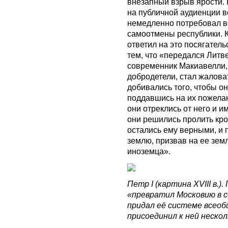
внезапный взрыв ярости. 
на публичной аудиенции в
немедленно потребовал вс
самоотмены республики. К
ответил на это посягатель
тем, что «передался Литве
современник Макиавелли,
добродетели, стал жалова
добивались того, чтобы он 
поддавшись на их пожелани
они отреклись от него и и
они решились пролить кро
остались ему верными, и 
землю, призвав на ее зем
иноземца».
Петр I (картина ХVIII в.)
«превратил Московию в с
придал её системе всеоб
присоединил к ней нескол