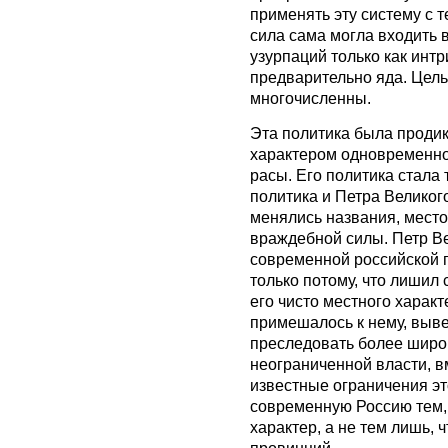
применять эту систему с 
сила сама могла входить в
узурпаций только как интр
предварительно яда. Цель
многочисленны.
Эта политика была проди
характером одновременн
расы. Его политика стала 
политика и Петра Великого
менялись названия, мест
враждебной силы. Петр В
современной российской п
только потому, что лишил
его чисто местного характ
примешалось к нему, выве
преследовать более широк
неограниченной власти, вм
известные ограничения эт
современную Россию тем,
характер, а не тем лишь, 
провинций.