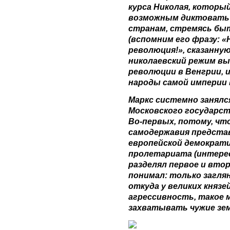
курса Николая, который
возможным диктовать
странам, стремясь бы
(вспомним его фразу: «
революция!», сказанную
николаевский режим в
революции в Венгрии, 
народы самой империи 
Маркс системно занялс
Московского государст
Во-первых, потому, чт
самодержавия предста
европейской демократи
пролетариата (интерес
разделял первое и втор
понимал: только заглян
откуда у великих князе
агрессивность, такое 
захватывать чужие зем