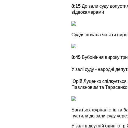
8:15
До зали суду допустил
відеокамерами
Суддя почала читати вирок
8:45
Бубоніння вироку тр
У залі суду - народні депу
Юрій Луценко спілкується
Павлєновим та Тарасенко
Багатьох журналістів та 
пустили до зали суду чере
У залі відсутній один із тр