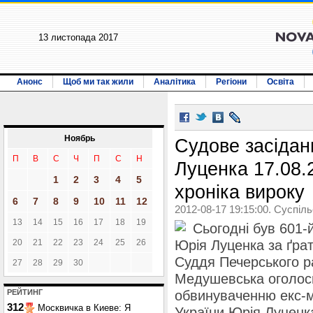
13 листопада 2017
Анонс
Щоб ми так жили
Аналітика
Регіони
Освіта
Ноябрь
Судове засідан
П
В
С
Ч
П
С
Н
Луценка 17.08.
1
2
3
4
5
хроніка вироку
6
7
8
9
10
11
12
2012-08-17 19:15:00. Суспіл
13
14
15
16
17
18
19
Сьогодні був 601-
20
21
22
23
24
25
26
Юрія Луценка за ґрат
Суддя Печерського р
27
28
29
30
Медушевська оголоси
РЕЙТИНГ
обвинуваченню екс-мі
312
Москвичка в Киеве: Я
України Юрія Луценк