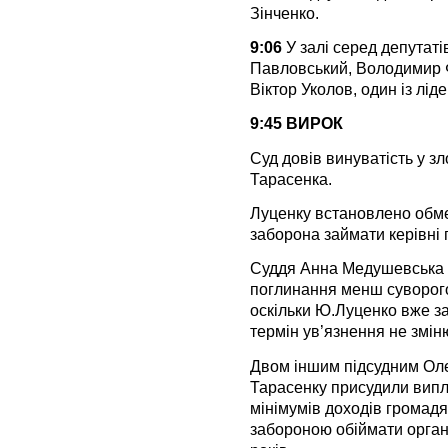
Зінченко.
9:06
У залі серед депутаті
Павловський, Володимир Ф
Віктор Уколов, один із лі
9:45 ВИРОК
Суд довів винуватість у з
Тарасенка.
Луценку встановлено обме
заборона займати керівні 
Суддя Анна Медушевська 
поглинання менш суворого
оскільки Ю.Луценко вже за
термін ув’язнення не змін
Двом іншим підсудним Ол
Тарасенку присудили вип
мінімумів доходів громадян
забороною обіймати орган