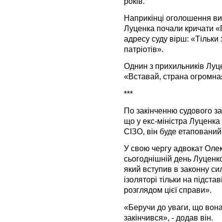
років.
Наприкінці оголошення вир
Луценка почали кричати «Г
адресу суду вірш: «Тільки 
патріотів».
Однин з прихильників Луце
«Вставай, страна огромна
***
По закінченню судового з
що у екс-міністра Луценка
СІЗО, він буде етапований 
У свою чергу адвокат Олек
сьогоднішній день Луценк
який вступив в законну сил
ізоляторі тільки на підстав
розглядом цієї справи».
«Беручи до уваги, що вона
закінчився», - додав він.