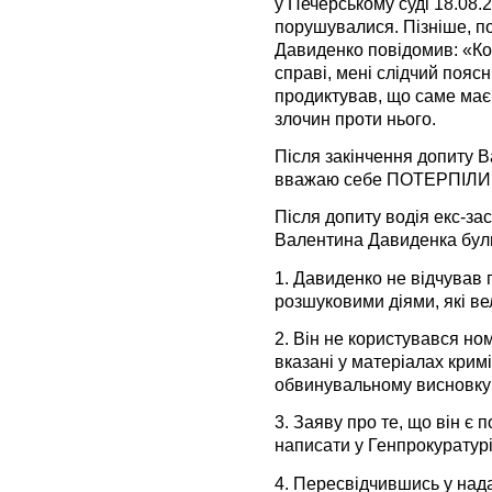
у Печерському суді 18.08.
порушувалися. Пізніше, п
Давиденко повідомив: «Ко
справі, мені слідчий пояс
продиктував, що саме має 
злочин проти нього.
Після закінчення допиту 
вважаю себе ПОТЕРПІЛИ
Після допиту водія екс-з
Валентина Давиденка були
1. Давиденко не відчував 
розшуковими діями, які ве
2. Він не користувався но
вказані у матеріалах кримі
обвинувальному висновку
3. Заяву про те, що він є 
написати у Генпрокуратурі
4. Пересвідчившись у нада