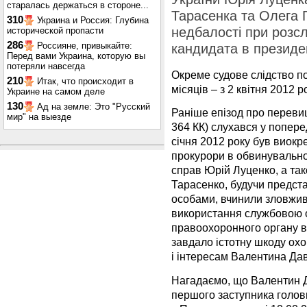
старалась держаться в стороне...
Тарасенка та Олега 
310
Украина и Россия: Глубина
недбалості при розсл
исторической пропасти
286
Россияне, привыкайте:
кандидата в презид
Перед вами Украина, которую вы
потеряли навсегда
Окреме судове слідство по
210
Итак, что происходит в
місяців – з 2 квітня 2012 ро
Украине на самом деле
130
Ад на земле: Это "Русский
Раніше епізод про переви
мир" на выезде
364 КК) слухався у попере
січня 2012 року був виокр
прокурори в обвинувальном
справ Юрій Луценко, а та
Тарасенко, будучи предст
особами, вчинили зловжив
використання службовою 
правоохоронного органу в
завдало істотну шкоду о
і інтересам Валентина Да
Нагадаємо, що Валентин Д
першого заступника голов