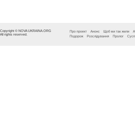
Copyright © NOVA UKRAINA.ORG
Про проект
Анонс
Щоб ми так жили
А
All rights reserved.
Подорож
Розслідування
Пролог
Сусп