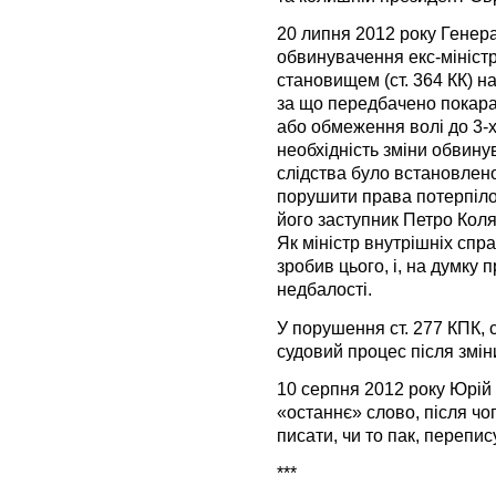
20 липня 2012 року Генер
обвинувачення екс-мініст
становищем (ст. 364 КК) на 
за що передбачено покара
або обмеження волі до 3-
необхідність зміни обвину
слідства було встановлен
порушити права потерпілог
його заступник Петро Кол
Як міністр внутрішніх спр
зробив цього, і, на думку 
недбалості.
У порушення ст. 277 КПК,
судовий процес після змі
10 серпня 2012 року Юрій
«останнє» слово, після чо
писати, чи то пак, перепис
***