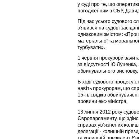
у суді про те, що оператив
погодженням з СБУ, Давид
Під час усього судового сл
з’явився на судові засіда
однаковим змістом: «Прош
матеріальної та морально
турбувати».
1 червня прокурори зачит
за відсутності Ю.Луценка,
обвинувального висновку, 
В ході судового процесу с
навіть прокурорам, що сп
15-ть свідків обвинуваченн
провини екс-міністра.
13 липня 2012 року судове
Європарламенту, що здійс
справах ув’язнених колишн
делегації - колишній пре
та колишній президент Єв