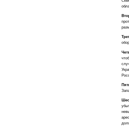
Сев
обл
Вто
про
раз
Тре
обо
Чет
что
слу
Укр
Рос
Пят
Зап
Шес
убы
нев
аре
дол