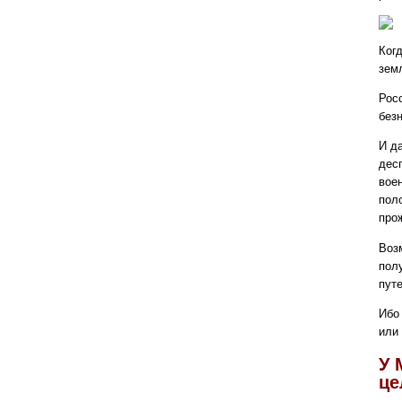
Ког
зем
Рос
без
И д
дес
вое
пол
про
Воз
пол
путе
Ибо
или 
У 
це