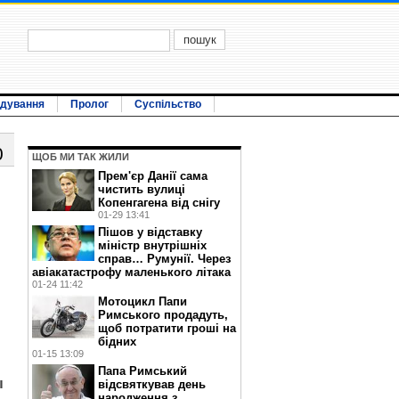
ідування
Пролог
Суспільство
0
ЩОБ МИ ТАК ЖИЛИ
Прем'єр Данії сама
чистить вулиці
Копенгагена від снігу
01-29 13:41
Пішов у відставку
міністр внутрішніх
справ… Румунії. Через
авіакатастрофу маленького літака
01-24 11:42
Мотоцикл Папи
Римського продадуть,
щоб потратити гроші на
бідних
01-15 13:09
Папа Римський
ы
відсвяткував день
народження з