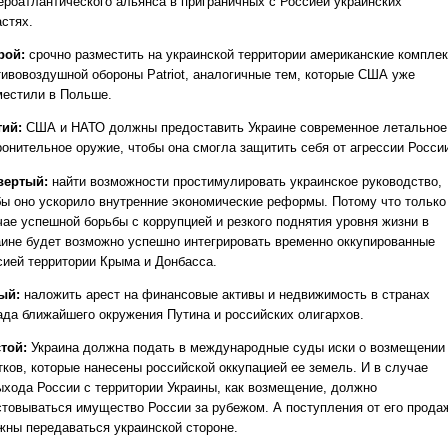
ероатлантического альянса в приграничных с Россией украинских
астях.
рой:
срочно разместить на украинской территории американские компле
тивовоздушной обороны Patriot, аналогичные тем, которые США уже
местили в Польше.
тий:
США и НАТО должны предоставить Украине современное летальное
ронительное оружие, чтобы она смогла защитить себя от агрессии Росси
вертый:
найти возможности простимулировать украинское руководство,
бы оно ускорило внутренние экономические реформы. Потому что только
чае успешной борьбы с коррупцией и резкого поднятия уровня жизни в
аине будет возможно успешно интегрировать временно оккупированные
сией территории Крыма и Донбасса.
ый:
наложить арест на финансовые активы и недвижимость в странах
ада ближайшего окружения Путина и российских олигархов.
той:
Украина должна подать в международные суды иски о возмещении
тков, которые нанесены российской оккупацией ее земель. И в случае
ыхода России с территории Украины, как возмещение, должно
стовываться имущество России за рубежом. А поступления от его прода
жны передаваться украинской стороне.