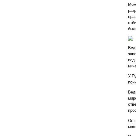
Мож
раз
прав
отб
был
Ведь
зав
под
ниче
У Пу
пон
Вед
миро
отв
про
Он о
мож