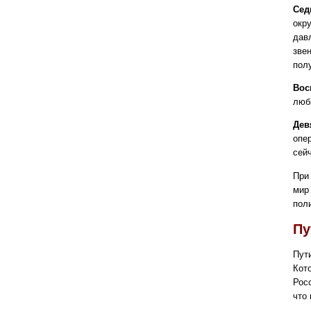
Сед
окр
дав
зве
пол
Вос
люб
Дев
опе
сей
При
мир
пол
Пу
Пут
Кот
Рос
что