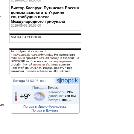
2016-08-28 16:08:00
Виктор Каспрук: Путинская Россия
должна выплатить Украине
е
контрибуцию после
Международного трибунала
2016-05-08 20:08:00
МИ НА FACEBOOK
Авто Hyundai на проекті
в
http://avtosale.ua/car/Hyundai/
Не пропустите -
фильмы
в прокате! Точная
погода
в Украине на
SINOPTIK.ua Все каналы:
телепрограмма
онлайн. Читай
новости Украины
в ленте
новостей на UKR.net. Ищешь работу? Все
вакансии,
работа в Киеве
на JOB.ukr.net.
Погода
31.03.26, ночь
Погода в
Киеве
влажность:
79%
+9°
давление:
738 мм
ветер:
1 м/с,
 им
Погода в Ивано-Франковске
Погода в Донецке