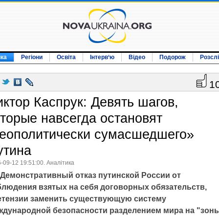
ика
Регіони
Освіта
Інтерв‘ю
Відео
Подорож
Розсл
1
иктор Каспрук: Девять шагов,
оторые навсегда остановят
геополитически сумасшедшего»
утина
-09-12 19:51:00. Аналітика
Демонстративный отказ путинской России от
блюдения взятых на себя договорных обязательств,
етензии заменить существующую систему
ждународной безопасности разделением мира на "зон