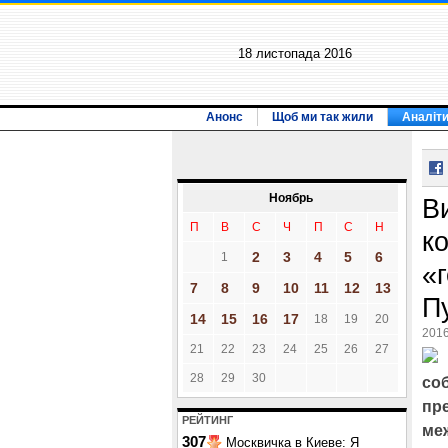
18 листопада 2016
Анонс
Щоб ми так жили
Аналіт
Ноябрь
В
П
В
С
Ч
П
С
Н
к
2
3
4
5
6
1
«
7
8
9
10
11
12
13
П
14
15
16
17
18
19
20
2016
21
22
23
24
25
26
27
28
29
30
со
пр
РЕЙТИНГ
ме
307
Москвичка в Киеве: Я