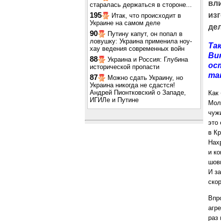
вл
старалась держаться в стороне...
из
195
Итак, что происходит в
Украине на самом деле
дел
90
Путину капут, он попал в
ловушку: Украина применила ноу-
Та
хау ведения современных войн
Ви
88
Украина и Россия: Глубина
ос
исторической пропасти
та
87
Можно сдать Украину, но
Украина никогда не сдастся!
Андрей Пионтковский о Западе,
Как
ИГИЛе и Путине
Молд
чуж
это
в К
Нах
и ко
шов
И з
ско
Впр
агр
раз