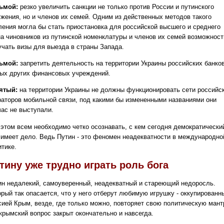
ьмой:
резко увеличить санкции не только против России и путинского
ужения, но и членов их семей. Одним из действенных методов такого
ления могла бы стать приостановка для российской высшего и среднего
на чиновников из путинской номенклатуры и членов их семей возможност
учать визы для выезда в страны Запада.
ьмой:
запретить деятельность на территории Украины российских банков
ых других финансовых учреждений.
ятый:
на территории Украины не должны функционировать сети российс
раторов мобильной связи, под какими бы измененными названиями они
час не выступали.
 этом всем необходимо четко осознавать, с кем сегодня демократически
 имеет дело. Ведь Путин - это феномен неадекватности в международно
итике.
тину уже трудно играть роль бога
ин недалекий, самоуверенный, неадекватный и стареющий недоросль.
орый так опасается, что у него отберут любимую игрушку - оккупированн
сией Крым, везде, где только можно, повторяет свою политическую мант
 крымский вопрос закрыт окончательно и навсегда.