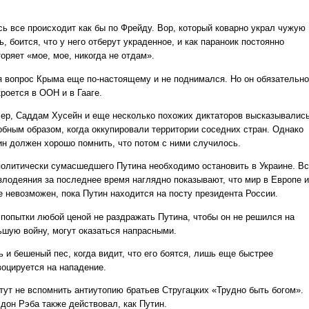
сь все происходит как бы по Фрейду. Вор, который коварно украл чужую
, боится, что у него отберут украденное, и как параноик постоянно
оряет «мое, мое, никогда не отдам».
я вопрос Крыма еще по-настоящему и не поднимался. Но он обязательно
роется в ООН и в Гааге.
лер, Саддам Хусейн и еще несколько похожих диктаторов высказывалис
обным образом, когда оккупировали территории соседних стран. Однако
ин должен хорошо помнить, что потом с ними случилось.
политически сумасшедшего Путина необходимо остановить в Украине. В
 злодеяния за последнее время наглядно показывают, что мир в Европе и
е невозможен, пока Путин находится на посту президента России.
 попытки любой ценой не раздражать Путина, чтобы он не решился на
ьшую войну, могут оказаться напрасными.
 и бешеный пес, когда видит, что его боятся, лишь еще быстрее
воцируется на нападение.
 тут не вспомнить антиутопию братьев Стругацких «Трудно быть богом».
 дон Рэба также действовал, как Путин.