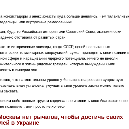
да конкистадоры и анексионисты куда больше ценились, чем талантливы
ледельцы, или виртуозные ремесленники.
сия, будь то Российская империя или Советский Союз, экономически
надежно отставала от развитых стран.
аже те исторические эпизоды, когда СССР, ценой неслыханных
потических тоталитарных сверхусилий, сумел приподнять свои позиции 
нной сфере и наращивании ядерного потенциала, ничего не внесли
ожительного в жизнь рядовых граждан, которые вынуждены были
живать в империи зла.
можно, что на ментальном уровне у большинства россиян существует
усознательная установка: улучшить свой уровень жизни можно только
м захвата.
 своим собственным трудом кардинально изменить свое благосостояние
не позволяют, или просто не хочется.
Москвы нет рычагов, чтобы достичь своих
лей в Украине