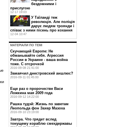
бездомними і
прислугою
12-17 19:03
У Таїланді теж
революція. Але поліція
дарує людям троянди і
співає з ними пісень про кохання
12-04 10:47
МАТЕРIАЛИ ПО ТЕМI
Скучающей Европе: Не
обманывайте себя. Агрессия
России в Украине - ваша война
тоже. С отсрочкой
2016-09-08 21:41:00
ые
Замаячил днестровский аншлюс?
2016-09-11 01:45:00
ики
Еще раз о пророчестве Васи
Ложкина мая 2009 года
2016-09-12 14:22:00
Рашка тудэй: Жизнь по заветам
Леопольда фон Захер Мазоха
2016-09-10 23:19:00
Завтра. Что грядет вслед
тонущему кораблю смехдержавы