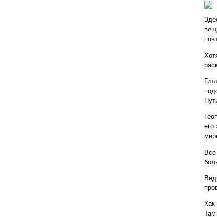
Зде
вещь
повт
Хот
раск
Гит
под
Пут
Гео
его
мир
Все
бол
Ведь
про
Как
Там