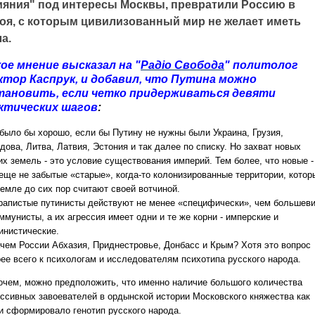
ияния" под интересы Москвы, превратили Россию в
гоя, с которым цивилизованный мир не желает иметь
а.
кое мнение высказал на "
Радіо Свобода
" политолог
ктор Каспрук, и добавил, что Путина можно
тановить, если четко придерживаться девяти
ктических шагов
:
 было бы хорошо, если бы Путину не нужны были Украина, Грузия,
ова, Литва, Латвия, Эстония и так далее по списку. Но захват новых
их земель - это условие существования империй. Тем более, что новые -
 еще не забытые «старые», когда-то колонизированные территории, котор
ремле до сих пор считают своей вотчиной.
рапистые путинисты действуют не менее «специфически», чем большев
ммунисты, а их агрессия имеет одни и те же корни - имперские и
инистические.
ачем России Абхазия, Приднестровье, Донбасс и Крым? Хотя это вопрос
рее всего к психологам и исследователям психотипа русского народа.
очем, можно предположить, что именно наличие большого количества
ессивных завоевателей в ордынской истории Московского княжества как
 и сформировало генотип русского народа.