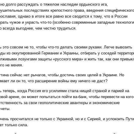
но долго рассуждать о тяжелом наследии ордынского ига,
рушительных последствиях крепостного права, введения специфическог
ославия, однако в итоге все равно все сводится к тому, что в России
ирать чужое и украсть что-то (особенно современные западные технологи
о всегда выгоднее, чем честно трудиться.
 это совсем не то, чтобы что-то делать своими руками. Легче вывозить
оды из оккупированной Германии и Украины, отбирать у соседей территор
 лживыми лозунгами защиты «русского мира» и жить так, как они привык
го не меняя.
тина сейчас нет рычагов, чтобы достичь своих целей в Украине. Но
имает ли он то, что расширение войны ему ничего не даст?
ь теперь, когда Россия его усилиями стала нищей страной и парией на
вой арене, он может попытаться пойти ва-банк, чтобы перевести на кого
етственность за свои геополитические авантюры и экономические
счеты.
чень просчитался не только с Украиной, но и с Сирией, и успокоить Пут
ет только сила.