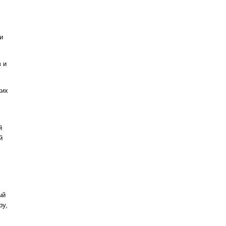
и
 и
ких
й
й
ый
ру,