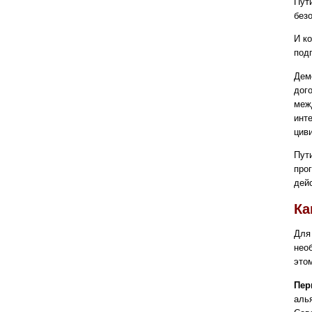
Пут
без
И к
под
Дем
дог
меж
инт
цив
Пут
про
дей
Ка
Для
нео
этом
Пер
аль