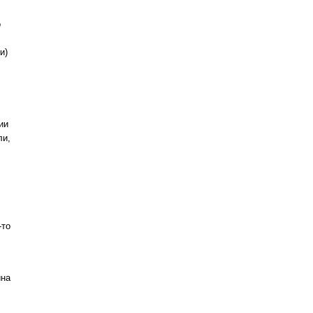
о
и)
ии
ли,
-то
ина