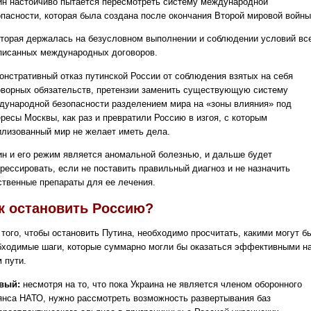
ин настойчиво пытается пересмотреть систему международной
опасности, которая была создана после окончания Второй мировой войны
оторая держалась на безусловном выполнении и соблюдении условий вс
писанных международных договоров.
онстративный отказ путинской России от соблюдения взятых на себя
оворных обязательств, претензии заменить существующую систему
дународной безопасности разделением мира на «зоны влияния» под
ересы Москвы, как раз и превратили Россию в изгоя, с которым
илизованный мир не желает иметь дела.
ин и его режим является аномальной болезнью, и дальше будет
грессировать, если не поставить правильный диагноз и не назначить
ственные препараты для ее лечения.
к остановить Россию?
 того, чтобы остановить Путина, необходимо просчитать, какими могут б
бходимые шаги, которые суммарно могли бы оказаться эффективными н
 пути.
вый:
несмотря на то, что пока Украина не является членом оборонного
янса НАТО, нужно рассмотреть возможность развертывания баз