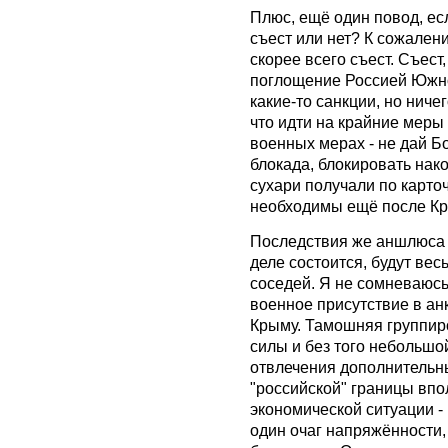
Плюс, ещё один повод, есл
съест или нет? К сожален
скорее всего съест. Съест
поглощение Россией Южно
какие-то санкции, но ниче
что идти на крайние меры 
военных мерах - не дай Бо
блокада, блокировать нако
сухари получали по карто
необходимы ещё после Кры
Последствия же аншлюса 
деле состоится, будут ве
соседей. Я не сомневаюсь,
военное присутствие в анк
Крыму. Тамошняя группиро
силы и без того небольшо
отвлечения дополнительны
"российской" границы вп
экономической ситуации -
один очаг напряжённости,