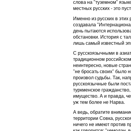
слова на "туземном" языке
местных русских - это пуст
Именно из русских в этих
создавала "Интернациона
день пытаются использова
обстановки. История с та
лишь самый известный эпи
С русскоязычными в азиат
традиционном российском 
неинтересно, новые страны
"не бросать своих" было н
произвол судьбы. Так, нап
русскоязычные были пост
туркменское гражданство,
имущество. А и правда, че
уж тем более не Нарва.
А ведь, обратите внимани
территории Совка, русско
ничего не имеют против п
как говорится: "чемодан, во