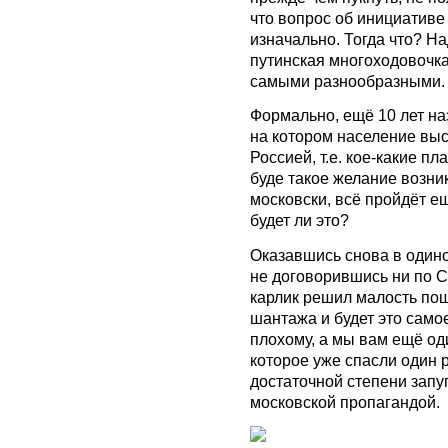
что вопрос об инициативе
изначально. Тогда что? На
путинская многоходовочка
самыми разнообразными.
Формально, ещё 10 лет на
на котором население выс
Россией, т.е. кое-какие пл
буде такое желание возник
московски, всё пройдёт е
будет ли это?
Оказавшись снова в одино
не договорившись ни по С
карлик решил малость по
шантажа и будет это само
плохому, а мы вам ещё од
которое уже спасли один 
достаточной степени запу
московской пропагандой.