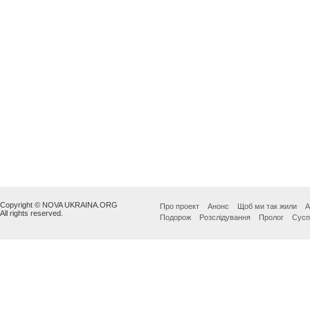
Copyright © NOVA UKRAINA.ORG
Про проект
Анонс
Щоб ми так жили
А
All rights reserved.
Подорож
Розслідування
Пролог
Сусп