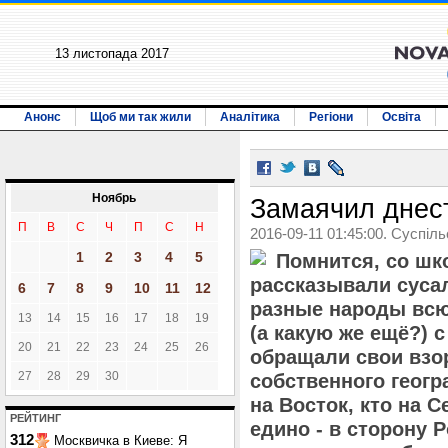
13 листопада 2017
Анонс
Щоб ми так жили
Аналітика
Регіони
Освіта
Ноябрь
Замаячил днес
П
В
С
Ч
П
С
Н
2016-09-11 01:45:00. Суспіл
1
2
3
4
5
Помнится, со шк
рассказывали сусал
6
7
8
9
10
11
12
разные народы всю
13
14
15
16
17
18
19
(а какую же ещё?) 
20
21
22
23
24
25
26
обращали свои взо
27
28
29
30
собственного геогр
на Восток, кто на С
РЕЙТИНГ
едино - в сторону Р
312
Москвичка в Киеве: Я