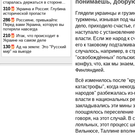
понимаешь, добрую
старалась держаться в стороне...
310
Украина и Россия: Глубина
Глядели украинцы и грузи
исторической пропасти
туркмены, изнывая под чь
286
Россияне, привыкайте:
Перед вами Украина, которую вы
дело, приходило счастье,
потеряли навсегда
наступало с установлени
210
Итак, что происходит в
власти. Если же народ к с
Украине на самом деле
его к таковому подталкива
130
Ад на земле: Это "Русский
случалось, например, в с
мир" на выезде
"освобождённых" польских
конфуз, что, как мы знаем
Финляндией.
Всё изменилось после "к
катастрофы", когда некогд
народов" разбежалась из-
власти в национальных ре
закладывались эти мины з
поощрялось переселение 
говоря, на этот случай. В
лояльных, этот процесс ш
Вильнюсе, Таллине вполне