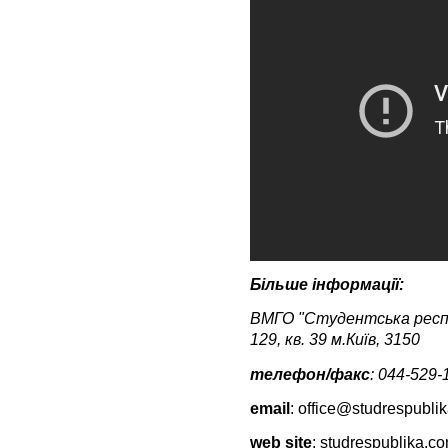
Більше інформації:
ВМГО "Студентська респуб
129, кв. 39 м.Київ, 3150
телефон/факс
: 044-529-
email
:
office@studrespubli
web site
: studrespublika.c