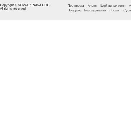
Copyright © NOVA UKRAINA.ORG
Про проект
Анонс
Щоб ми так жили
А
All rights reserved.
Подорож
Розслідування
Пролог
Сусп