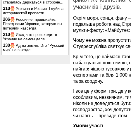
старалась держаться в стороне...
учасників і друзів.
310
Украина и Россия: Глубина
исторической пропасти
Окрім моря, сонця, фану –
286
Россияне, привыкайте:
подальша робота над Стра
Перед вами Украина, которую вы
потеряли навсегда
мульти-фесту: «Майбутнє: 
210
Итак, что происходит в
Украине на самом деле
Чому не можна пропустити
130
Ад на земле: Это "Русский
Студреспубліка святкує сво
мир" на выезде
Крім того, це наймасштабн
найактуальнішою темою, 
найгарячішою тусовкою у 
експертами та біля 1 000 н
та за кордону.
І все це у формі гри, де у
особливим, незвичним, ти
ніколи не доведеться бути
господарства, хоч депутат
чи навіть… президентом.
Умови участі