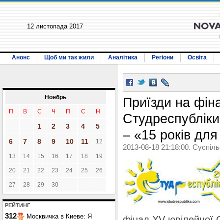
12 листопада 2017
Анонс
Щоб ми так жили
Аналітика
Регіони
Освіта
Ноябрь
Приїзди на фін
П
В
С
Ч
П
С
Н
Студреспубліки
1
2
3
4
5
– «15 років для
6
7
8
9
10
11
12
2013-08-18 21:18:00. Суспіл
13
14
15
16
17
18
19
20
21
22
23
24
25
26
27
28
29
30
РЕЙТИНГ
312
Москвичка в Киеве: Я
фінал XV ювілейної 