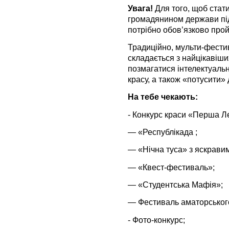
Увага!
Для того, щоб стат
громадянином держави під
потрібно обов’язково прой
Традиційно, мульти-фести
складається з найцікавіши
позмагатися інтелектуальн
красу, а також «потусити» 
На тебе чекають:
- Конкурс краси «Перша Ле
— «Республікада ;
— «Нічна туса» з яскрави
— «Квест-фестиваль»;
— «Студентська Мафія»;
— Фестиваль аматорського
- Фото-конкурс;