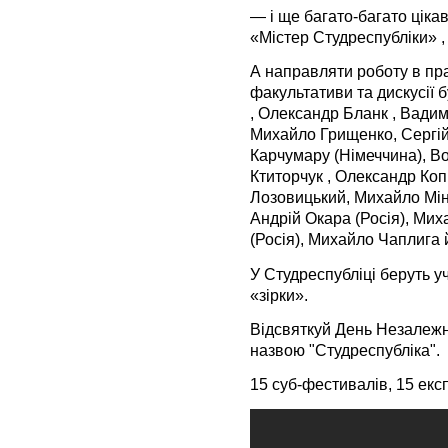
— і ще багато-багато цікав
«Містер Студреспубліки» ,
А направляти роботу в пр
факультативи та дискусії б
, Олександр Бланк , Вадим
Михайло Грищенко, Сергій 
Карчумару (Німеччина), В
Ктиторчук , Олександр Коп
Лозовицький, Михайло Міна
Андрій Окара (Росія), Ми
(Росія), Михайло Чаплига й
У Студреспубліці беруть уч
«зірки».
Відсвяткуй День Незалежнос
назвою "Студреспубліка".
15 суб-фестивалів,
15 екс