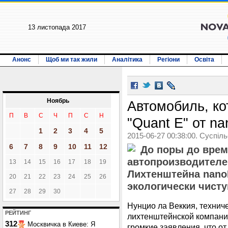
13 листопада 2017
Анонс
Щоб ми так жили
Аналітика
Регіони
Освіта
Ноябрь
Автомобиль, ко
П
В
С
Ч
П
С
Н
"Quant E" от na
1
2
3
4
5
2015-06-27 00:38:00. Суспіл
6
7
8
9
10
11
12
До поры до вре
автопроизводителе
13
14
15
16
17
18
19
Лихтенштейна nano
20
21
22
23
24
25
26
экологически чист
27
28
29
30
Нунцио ла Веккия, технич
РЕЙТИНГ
лихтенштейнской компании
312
Москвичка в Киеве: Я
громкие заявления, что от