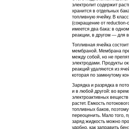
электролит содержит рас
хранится в отдельных бак
топливную ячейку. В клас
(сокращение от reduction-
имеется два бака: в одно
реакции, в другом — для 
Топливная ячейка состоит
мембраной. Мембрана пр
между собой, но не препя
электродами. Продукты о
реакций удаляются из яче
которая по замкнутому ко
Зарядка и разрядка в пото
и в любой другой: во вре
электроактивных веществ 
растет. Емкость потоковог
топливных баков, поэтому
переоценить. Мало того, 
заряд жидкость можно прос
удобно, как заправить бе