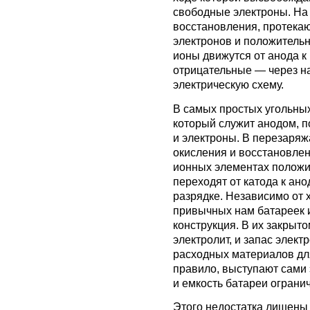
свободные электроны. На 
восстановления, протека
электронов и положитель
ионы движутся от анода к 
отрицательные — через на
электрическую схему.
В самых простых угольных
который служит анодом, п
и электроны. В перезаря
окисления и восстановлен
ионных элементах положи
переходят от катода к ано
разрядке. Независимо от 
привычных нам батареек 
конструкция. В их закрыто
электролит, и запас элек
расходных материалов для
правило, выступают сами э
и емкость батареи ограни
Этого недостатка лишены 