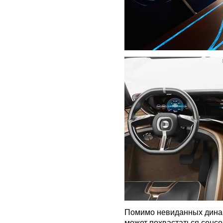
Помимо невиданных динам
может похвастаться сенс