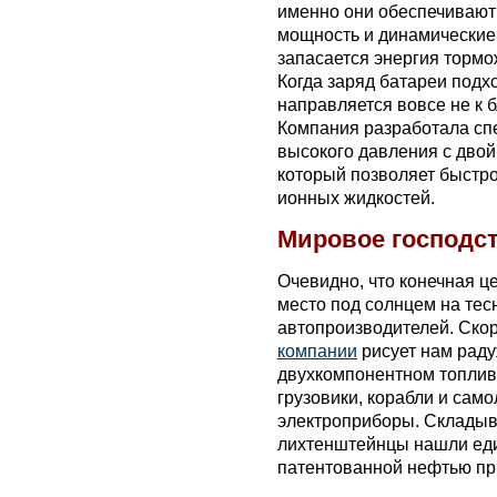
именно они обеспечивают
мощность и динамические 
запасается энергия торм
Когда заряд батареи подхо
направляется вовсе не к б
Компания разработала сп
высокого давления с дво
который позволяет быстр
ионных жидкостей.
Мировое господс
Очевидно, что конечная ц
место под солнцем на тес
автопроизводителей. Скор
компании
рисует нам рад
двухкомпонентном топливе
грузовики, корабли и сам
электроприборы. Складыва
лихтенштейнцы нашли еди
патентованной нефтью пр