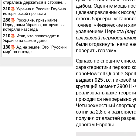
старалась держаться в стороне...
дыбом. Оцените мощь пос
310
Украина и Россия: Глубина
целенаправленных исслед
исторической пропасти
сквозь барьеры, установл
286
Россияне, привыкайте:
точнее: «Физические и хи
Перед вами Украина, которую вы
потеряли навсегда
уравнением Нернста
(лау
210
Итак, что происходит в
связавший термодинамику
Украине на самом деле
были отодвинуты нами нас
130
Ад на земле: Это "Русский
поверить глазам».
мир" на выезде
Однако не спешите снисх
характеристики первого к
nanoFlowcell Quant e-Spor
выдают 925 л.с. пиковой
крутящий момент 2900 Н•м
реализовать даже теорети
приходится непрерывно у
Четырехместный спорткар
сотни за 2,8 с и разгоняет
получил от властей разре
дорогам Европы.