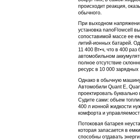
происходит реакция, оказ
обычного.
При выходном напряжении 
установка nanoFlowcell в
сопоставимой массе ее ем
литий-ионных батарей. О
11 400 Вт•ч, что в 400 ра
автомобильном аккумулят
полное отсутствие склонн
ресурс в 10 000 зарядных 
Однако в обычную машину
Автомобили Quant E, Quan
проектировать буквально 
Судите сами: объем топли
400 л ионной жидкости ну
комфорта и управляемост
Потоковая батарея неуст
которая запасается в емк
способны отдавать энерг