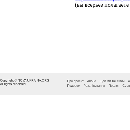
Copyright © NOVA UKRAINA.ORG
Про проект
Анонс
Щоб ми так жили
А
All rights reserved.
Подорож
Розслідування
Пролог
Сусп