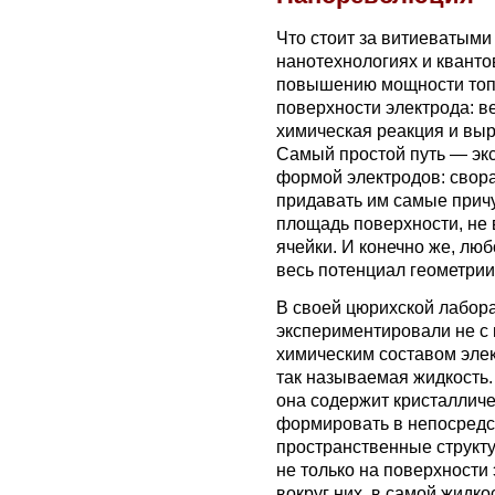
Что стоит за витиеватым
нанотехнологиях и кванто
повышению мощности топ
поверхности электрода: в
химическая реакция и вы
Самый простой путь — эк
формой электродов: свора
придавать им самые прич
площадь поверхности, не
ячейки. И конечно же, лю
весь потенциал геометрии
В своей цюрихской лабор
экспериментировали не с 
химическим составом эле
так называемая жидкость
она содержит кристаллич
формировать в непосредс
пространственные структу
не только на поверхности 
вокруг них, в самой жидко