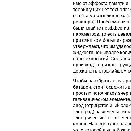
имеют эффекта памяти и н
теории у них нет технолог
от объема «топливных» ба
реактора). Проблема лишь
были крайне неэффективны
параметров, то есть дав
при слишком больших раз
утверждают, что им удалос
жидкости небывалое коли
нанотехнологий. Состав «
производства и конструкци
держатся в строжайшем с
Чтобы разобраться, как 
батареи, стоит освежить 
простых источников энерг
гальваническом элементе,
анод (отрицательный элек
электрод) разделены эле
электрический ток за сче
ионов. На поверхности ан
ходе которой высвобожда