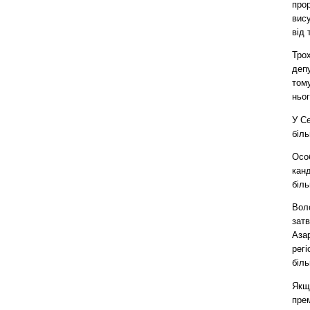
прор
вис
від 
Тро
депу
тому
ньог
У Се
біль
Осо
кан
біль
Воло
затв
Азар
регі
біль
Якщо
прем