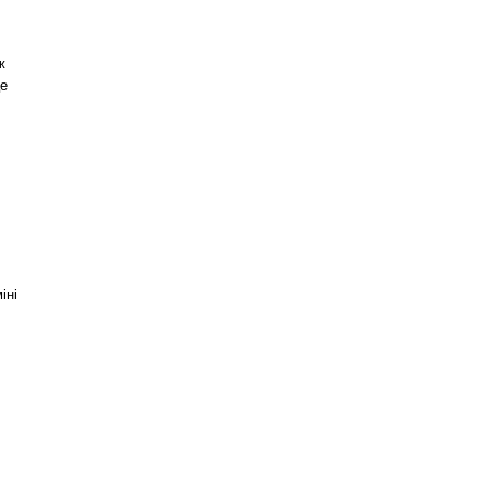
ж
це
іні