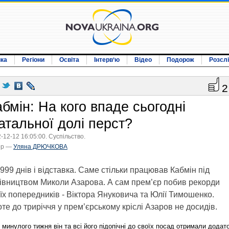
ика
Регіони
Освіта
Інтерв‘ю
Відео
Подорож
Розсл
2
бмін: На кого впаде сьогодні
атальної долі перст?
-12-12 16:05:00. Суспільство.
ор —
Уляна ДРЮЧКОВА
999 днів і відставка. Саме стільки працював Кабмін під
івництвом Миколи Азарова. А сам прем’єр побив рекорди
їх попередників - Віктора Януковича та Юлії Тимошенко.
те до триріччя у прем’єрському кріслі Азаров не досидів.
 минулого тижня він та всі його підопічні до своїх посад отримали додато