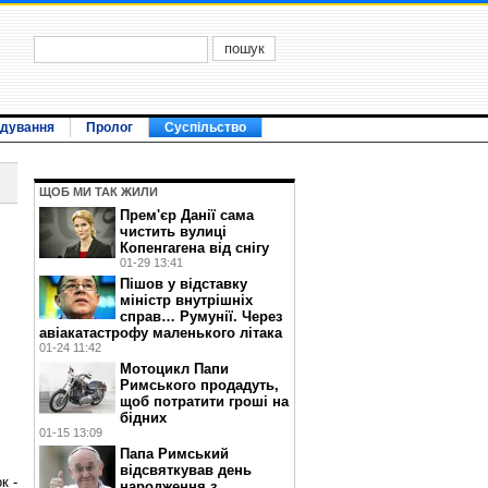
ідування
Пролог
Суспільство
ЩОБ МИ ТАК ЖИЛИ
Прем'єр Данії сама
чистить вулиці
Копенгагена від снігу
01-29 13:41
Пішов у відставку
міністр внутрішніх
справ… Румунії. Через
авіакатастрофу маленького літака
01-24 11:42
Мотоцикл Папи
Римського продадуть,
щоб потратити гроші на
бідних
01-15 13:09
Папа Римський
відсвяткував день
к -
народження з