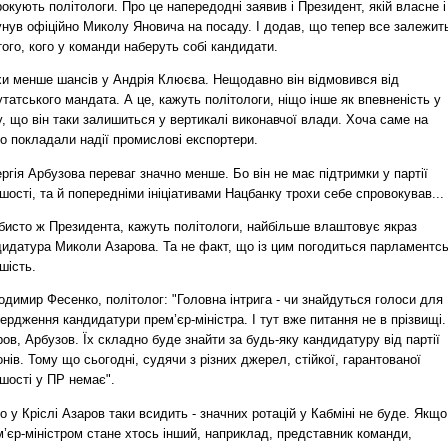
окують політологи. Про це напередодні заявив і Президент, якій власне і
унув офіційно Миколу Яновича на посаду. І додав, що тепер все залежит
того, кого у команди наберуть собі кандидати.
хи менше шансів у Андрія Клюєва. Нещодавно він відмовився від
татського мандата. А це, кажуть політологи, ніщо інше як впевненість у
, що він таки залишиться у вертикалі виконавчої влади. Хоча саме на
о покладали надії промислові експортери.
ргія Арбузова переваг значно менше. Бо він не має підтримки у партії
шості, та й попередніми ініціативами Нацбанку трохи себе спровокував...
бисто ж Президента, кажуть політологи, найбільше влаштовує якраз
дидатура Миколи Азарова. Та не факт, що із цим погодиться парламентс
шість.
димир Фесенко, політолог: "Головна інтрига - чи знайдуться голоси для
ердження кандидатури прем’єр-міністра. І тут вже питання не в прізвищі.
ов, Арбузов. Їх складно буде знайти за будь-яку кандидатуру від партії
онів. Тому що сьогодні, судячи з різних джерел, стійкої, гарантованої
шості у ПР немає".
 у Кріслі Азаров таки всидить - значних ротацій у Кабміні не буде. Якщо
’єр-міністром стане хтось інший, наприклад, представник команди,