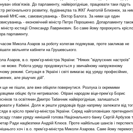
нувач обов’язків. До парламенту, найвірогідніше, працювати таки підуть
стр регіонального розвитку, будівництва та ЖКГ Анатолій Близнюк, за ним
овний МНС-ник, самовисуванець - Віктор Балога. За ними ще один
овисуванець - економічний міністр Петро Порошенко. Допарламенту тако
е міністр юстиції Олександр Лавринович. Бо саме йому пророкують крісл
ера парламенту.
 часом Микола Азаров за роботу колегам подякував, проте закликав не
ішати звільняти кабінети на Грушевського.
ла Азаров, в.о. прем’єр-міністра України: "Ніяких "відпускних настроїв"
и не може. Робота уряду продовжується у звичайному напруженому
чому режимі. Ситуація в Україні і світі вимагає від уряду професійних,
жених, але рішучих дій".
 ще не пішли, але вже обіцяли повернутися. Розлука із окремими
довцями обіцяє бути нетривалою. Обрані народом віце-прем’єр Борис
сніков та освітянин Дмитро Табачник найвірогідніше, залишаться
ювати у Кабміні. Доля ж решти урядовців буде напряму залежати від тог
сяде в крісло прем’єр-міністра України. Серед найголовніших претендент
осаду глави уряду нинішній голова Національного банку Сергій Арбузов 
ретар Ради нацбезпеки Андрій Клюєв. Проте найбільше шансів і перспект
нішнього хоч і в.о. прем’єр-міністра Миколи Азарова. Саме йому перемог