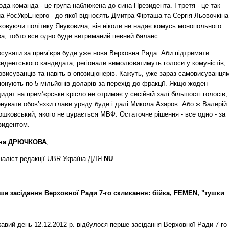
да команда - це група наближена до сина Президента. І третя - це так
а РосУкрЕнерго - до якої відносять Дмитра Фірташа та Сергія Льовочкіна
ховуючи політику Януковича, він ніколи не надає комусь монопольного
ва, тобто все одно буде витриманий певний баланс.
осувати за прем’єра буде уже нова Верховна Рада. Аби підтримати
идентського кандидата, регіонали вимолюватимуть голоси у комуністів,
висуванців та навіть в опозиціонерів. Кажуть, уже зараз самовисуванця
онують по 5 мільйонів доларів за перехід до фракції. Якщо жоден
идат на прем’єрське крісло не отримає у сесійній залі більшості голосів,
нувати обов’язки глави уряду буде і далі Микола Азаров. Або ж Валерій
шковський, якого не цурається МВФ. Остаточне рішення - все одно - за
зидентом.
на ДРЮЧКОВА
,
наліст редакції UBR Україна ДЛЯ
NU
ше засідання Верховної Ради 7-го скликання: бійка, FEMEN, "тушки
кавий день 12.12.2012 р. відбулося перше засідання Верховної Ради 7-го