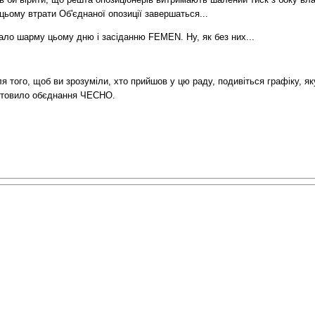
 цьому втрати Об'єднаної опозиції завершаться...
ало шарму цьому дню і засіданню FEMEN. Ну, як без них...
я того, щоб ви зрозуміли, хто прийшов у цю раду, подивіться графіку, як
отовило обєднання ЧЕСНО.