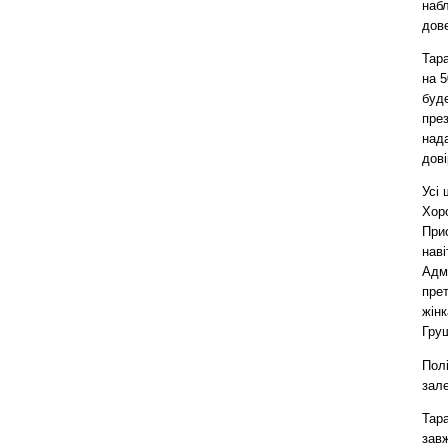
набл
дове
Тара
на 5
буде
през
над
дові
Усі 
Хоро
При
наві
Адмі
пре
жінк
Гру
Полі
зал
Тара
завж