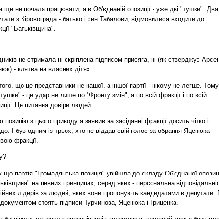
 ще не почала працювати, а в Об'єднаній опозиції - уже дві "тушки". Два
тати з Кіровограда - батько і син Табалови, відмовилися входити до
ції "Батьківщина".
ників не стримала ні скріплена підписом присяга, ні (як стверджує Арсен
юк) - клятва на власних дітях.
того, що це представники не нашої, а іншої партії - нікому не легше. Тому
тушки" - це удар не лише по "Фронту змін", а по всій фракції і по всій
иції. Це питання довіри людей.
 позицію з цього приводу я заявив на засіданні фракції досить чітко і
до. І був одним із трьох, хто не віддав свій голос за обрання Яценюка
вою фракції.
у?
 що партія "Громадянська позиція" увійшла до складу Об'єднаної опозиц
ьківщина" на певних принципах, серед яких - персональна відповідальні
ійних лідерів за людей, яких вони пропонують кандидатами в депутати. 
 документом стоять підписи Турчинова, Яценюка і Гриценка.
в би вірити, що решта опозиціонерів витримають шалений тиск з боку вл