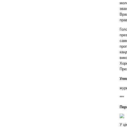
моло
зван
Вра
пра
Гол
през
само
проп
канд
вико
Хоро
Пре
Уля
жур
***
Пер
У ці