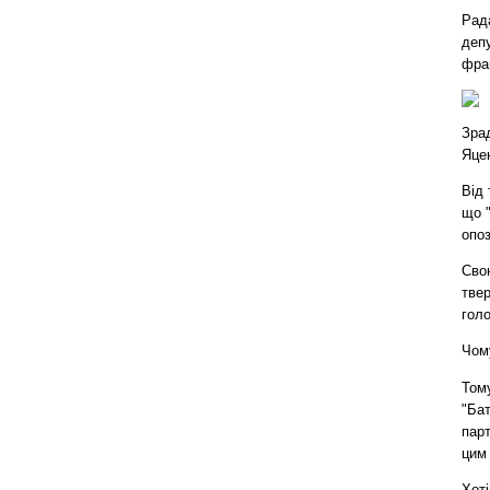
Рада
депу
фрак
Зрад
Яцен
Від 
що "
опоз
Свою
твер
голо
Чом
Тому
"Бат
парт
цим
Хоті