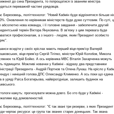
иженої до сина Президента, то попрощатися із званням міністра
деться переважній частині урядовців.
с Березовець, політтехнолог: "Новий Кабмін буде відрізнятися більше ні
0%. Оновлення по керівникам міністерств буде дуже суттєвим. По суті, 
 абсолютно нова команда, і її головне завдання - забезпечити другий
идентський термін Віктора Януковича. В зв’язку з цим перевага буде
аватися професіоналам, а з іншого - людям, яким Президент особисто
ряє".
шанси всидіти у своїх кріслах мають перший віце-прем’єр Валерій
шковських, віце-прем’єр Сергій Тігіпко, міністри Юрій Колобов, Микола
сяжнюк та Юрій Бойко. А ось керівника МВС Віталія Захарченка можуть
ть підвищити. Можливі новачки у Кабміні - відразу два представники
ністрації Президента - Андрій Портнов та Олена Лукаш. На крісло у Кабм
тендує і нинішній голова ДПС Олександр Клименко. А ось поки що єдина
а в уряді Раїса Богатирьова, найвірогідніше, залишить будинок на
шевського.
тологи кажуть: прогнозувати можна довго. Бо хто буде у Кабміні -
ежатиме від домовленостей.
с Березовець, політтехнолог: "Є так звані три резерви, з яких Президент
ди черпає ресурси: це група так званих старих донецьких. Так звана