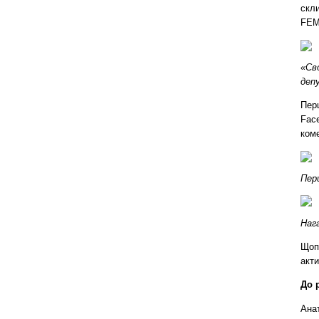
скл
FEM
«Св
деп
Перш
Face
коме
Пер
Наг
Щопр
акт
До 
Анат