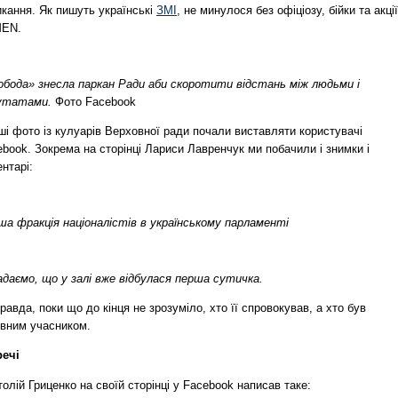
икання. Як пишуть українські
ЗМІ
, не минулося без офіціозу, бійки та акції
EN.
обода» знесла паркан Ради аби скоротити відстань між людьми і
утатами.
Фото Facebook
і фото із кулуарів Верховної ради почали виставляти користувачі
book. Зокрема на сторінці Лариси Лавренчук ми побачили і знимки і
нтарі:
ша фракція націоналістів в українському парламенті
адаємо, що у залі вже відбулася перша сутичка.
авда, поки що до кінця не зрозуміло, хто її спровокував, а хто був
ивним учасником.
речі
олій Гриценко на своїй сторінці у Facebook написав таке: