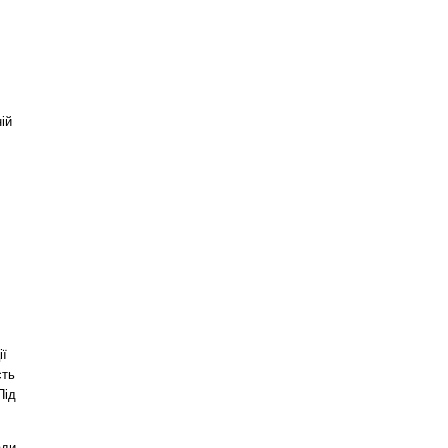
ій
ії
сть
Під
ади