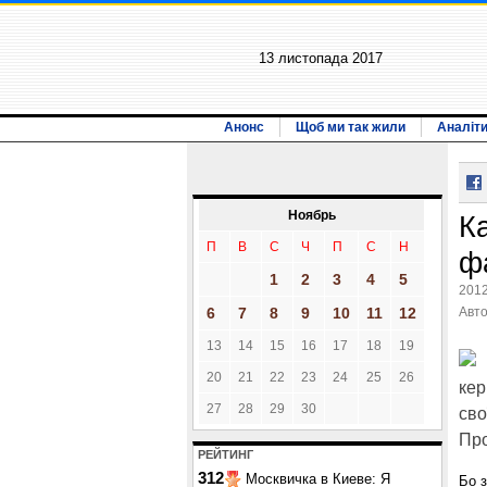
13 листопада 2017
Анонс
Щоб ми так жили
Аналіт
Ноябрь
Ка
П
В
С
Ч
П
С
Н
ф
1
2
3
4
5
2012
6
7
8
9
10
11
12
Авт
13
14
15
16
17
18
19
20
21
22
23
24
25
26
кер
27
28
29
30
сво
Про
РЕЙТИНГ
312
Москвичка в Киеве: Я
Бо з