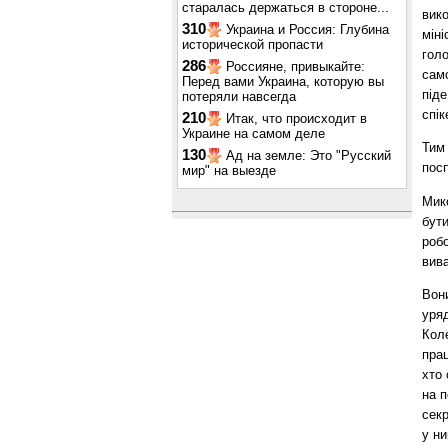
старалась держаться в стороне...
вико
310
Украина и Россия: Глубина
міні
исторической пропасти
гол
286
Россияне, привыкайте:
сам
Перед вами Украина, которую вы
під
потеряли навсегда
спік
210
Итак, что происходит в
Украине на самом деле
Тим
130
Ад на земле: Это "Русский
посп
мир" на выезде
Мико
бут
робо
вива
Вони
уря
Коле
прац
хто 
на п
сек
у ни