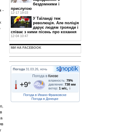
бездомними і
прислугою
 -
12-17 19:03
У Таїланді теж
ж
революція. Але поліція
дарує людям троянди і
о
співає з ними пісень про кохання
12-04 10:47
МИ НА FACEBOOK
Погода
31.03.26, ночь
Погода в
Киеве
влажность:
79%
+9°
давление:
738 мм
ветер:
1 м/с,
Погода в Ивано-Франковске
Погода в Донецке
о,
ів
та
ив
у