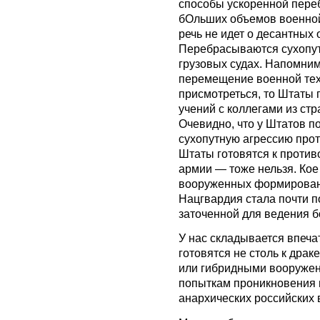
способы ускоренной пере
бОльших объемов военной 
речь не идет о десантных
Перебрасываются сухопут
грузовых судах. Напомним
перемещение военной тех
присмотреться, то Штаты 
учений с коллегами из ст
Очевидно, что у Штатов п
сухопутную агрессию прот
Штаты готовятся к против
армии — тоже нельзя. Кое
вооруженных формирований
Нацгвардия стала почти 
заточенной для ведения б
У нас складывается впеча
готовятся не столь к драк
или гибридными вооружен
попыткам проникновения 
анархических российских