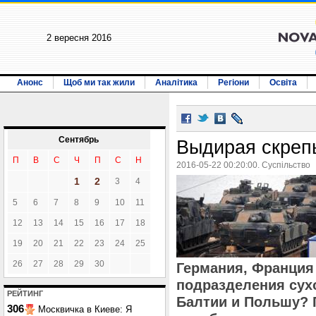
2 вересня 2016
Анонс
Щоб ми так жили
Аналітика
Регіони
Освіта
Сентябрь
Выдирая скрепы
П
В
С
Ч
П
С
Н
2016-05-22 00:20:00. Суспільство
1
2
3
4
5
6
7
8
9
10
11
12
13
14
15
16
17
18
19
20
21
22
23
24
25
26
27
28
29
30
Германия, Франция
подразделения сух
РЕЙТИНГ
Балтии и Польшу? 
306
Москвичка в Киеве: Я