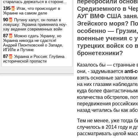
перебросили основ
старалась держаться в стороне...
Средиземного в Че
195
Итак, что происходит в
Украине на самом деле
АУГ ВМФ США занял
90
Путину капут, он попал в
Эгейского моря? По
ловушку: Украина применила ноу-
хау ведения современных войн
особенно — Грузии
87
Можно сдать Украину, но
военные учения с 
Украина никогда не сдастся!
турецких войск со
Андрей Пионтковский о Западе,
ИГИЛе и Путине
бронетехники?
87
Украина и Россия: Глубина
исторической пропасти
Казалось бы — странные в
они, - задумывается
anti-
взять основные заголовки
на них глазами наблюдател
куда более фантастичными
количества обстрелов, по
передвижения российских 
назад читались бы как аб
Тем не менее, уже тогда б
случилось в 2014 году и д
рассматривать целой масс