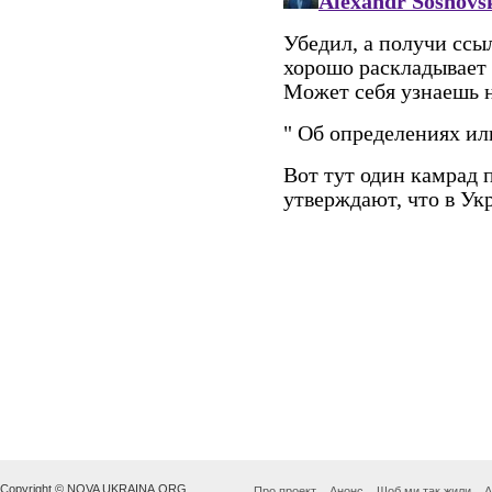
Copyright © NOVA UKRAINA.ORG
Про проект
Анонс
Щоб ми так жили
А