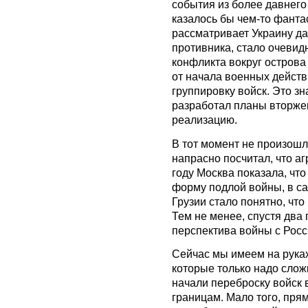
события из более давнего
казалось бы чем-то фантас
рассматривает Украину да
противника, стало очевидн
конфликта вокруг острова 
от начала военных действ
группировку войск. Это зн
разработал планы вторжен
реализацию.
В тот момент не произошл
напрасно посчитал, что а
году Москва показала, что
форму подлой войны, в с
Грузии стало понятно, чт
Тем не менее, спустя два 
перспектива войны с Росс
Сейчас мы имеем на рука
которые только надо слож
начали переброску войск 
границам. Мало того, пря