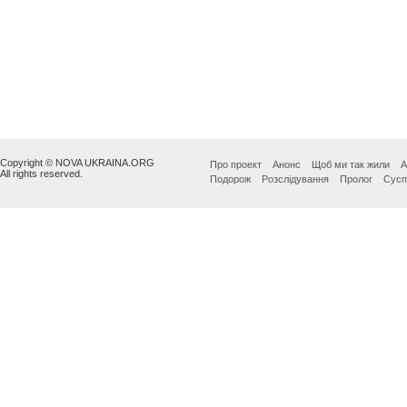
Copyright © NOVA UKRAINA.ORG
Про проект
Анонс
Щоб ми так жили
А
All rights reserved.
Подорож
Розслідування
Пролог
Сусп