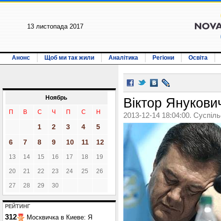
13 листопада 2017
Анонс
Щоб ми так жили
Аналітика
Регіони
Освіта
Ноябрь
Віктор Янукови
П
В
С
Ч
П
С
Н
2013-12-14 18:04:00. Суспіл
1
2
3
4
5
6
7
8
9
10
11
12
13
14
15
16
17
18
19
20
21
22
23
24
25
26
27
28
29
30
РЕЙТИНГ
312
Москвичка в Киеве: Я