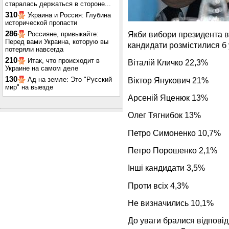
старалась держаться в стороне...
310
Украина и Россия: Глубина
исторической пропасти
286
Якби вибори президента в
Россияне, привыкайте:
Перед вами Украина, которую вы
кандидати розмістилися б 
потеряли навсегда
210
Итак, что происходит в
Віталій Кличко 22,3%
Украине на самом деле
130
Віктор Янукович 21%
Ад на земле: Это "Русский
мир" на выезде
Арсеній Яценюк
13%
Олег Тягнибок
13%
Петро Симоненко
10,7%
Петро Порошенко 2,1%
Інші кандидати 3,5%
Проти всіх 4,3%
Не визначились 10,1%
До уваги бралися відповід