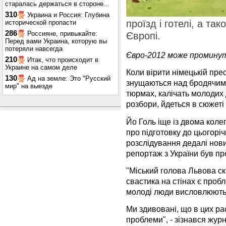
старалась держаться в стороне...
310
Украина и Россия: Глубина
проїзд і готелі, а та
исторической пропасти
286
Россияне, привыкайте:
Європі.
Перед вами Украина, которую вы
потеряли навсегда
Євро-2012 може проминути
210
Итак, что происходит в
Украине на самом деле
Коли вірити німецькій пресі
130
Ад на земле: Это "Русский
знущаються над бродячими
мир" на выезде
тюрмах, калічать молодих 
розбори, йдеться в сюжеті
Йо Голь іще із двома коле
про підготовку до цьогорі
розслідування дедалі нов
репортаж з України був про
"Міський голова Львова ска
свастика на стінах є проб
молоді люди висловлюють 
Ми здивовані, що в цих ра
проблеми", - зізнався журн