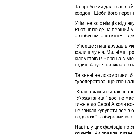
Та проблеми для телевізій
кордоні. Щоби його перетн
Утім, не всіх німців відля
Рьотінг поїде на перший ма
автобусом, а потягом – для
"Уперше я мандрував в укр
їхали цілу ніч. Ми, німці,
кілометрів із Берліна в М
годин. А тут я навчився спа
Та винні не локомотиви, б
туроператора, що спеціалі
"Коли авіаквитки такі шале
"Укрзалізниця" досі не має 
тижнів до Євро! А коли во
не звикли купувати все в 
подорожі", - обурений кер
Навіть у цих фахівців по У
клієнтів. Чи правда, питає