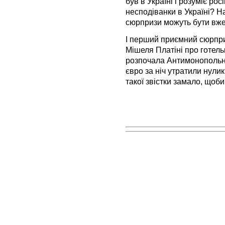
був в Україні і розуміє рос
несподіванки в Україні? На
сюрпризи можуть бути вже т
І перший приємний сюрпри
Мішеля Платіні про готель
розпочала Антимонопольна
євро за ніч утратили нулик
такої звістки замало, щоб