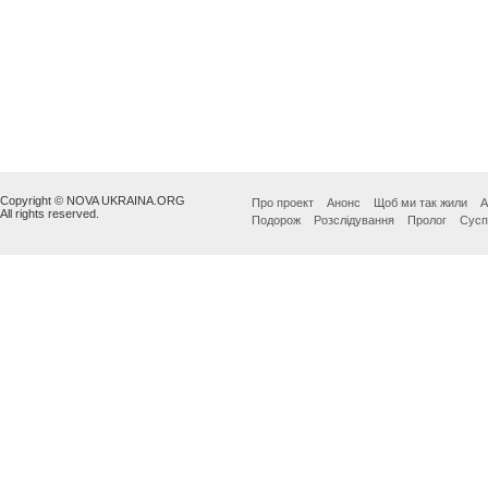
Copyright © NOVA UKRAINA.ORG
Про проект
Анонс
Щоб ми так жили
А
All rights reserved.
Подорож
Розслідування
Пролог
Сусп