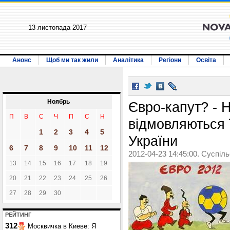
13 листопада 2017
Анонс
Щоб ми так жили
Аналітика
Регіони
Освіта
Ноябрь
Євро-капут? - 
П
В
С
Ч
П
С
Н
відмовляються 
1
2
3
4
5
України
6
7
8
9
10
11
12
2012-04-23 14:45:00. Суспіл
13
14
15
16
17
18
19
20
21
22
23
24
25
26
27
28
29
30
РЕЙТИНГ
312
Москвичка в Киеве: Я