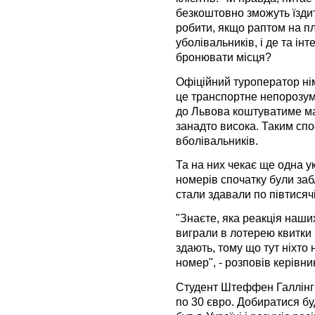
безкоштовно зможуть їздити
робити, якщо раптом на п
уболівальників, і де та ін
бронювати місця?
Офіційний туроператор ні
це транспортне непорозум
до Львова коштуватиме ма
занадто висока. Таким сп
вболівальників.
Та на них чекає ще одна ук
номерів спочатку були забл
стали здавали по півтисячі
"Знаєте, яка реакція наших
виграли в лотерею квитки 
здають, тому що тут ніхто 
номер", - розповів керівн
Студент Штеффен Галлінг 
по 30 євро. Добиратися бу