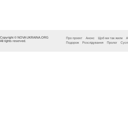
Copyright © NOVA UKRAINA.ORG
Про проект
Анонс
Щоб ми так жили
А
All rights reserved.
Подорож
Розслідування
Пролог
Сусп