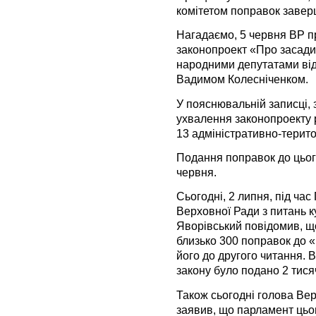
комітетом поправок завер
Нагадаємо, 5 червня ВР п
законопроект «Про засади
народними депутатами від 
Вадимом Колесніченком.
У пояснювальній записці, 
ухвалення законопроекту 
13 адміністративно-терито
Подання поправок до цьог
червня.
Сьогодні, 2 липня, під ча
Верховної Ради з питань 
Яворівський повідомив, щ
близько 300 поправок до «
його до другого читання. 
закону було подано 2 тися
Також сьогодні голова Ве
заявив, що парламент цьо