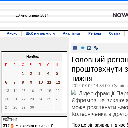
13 листопада 2017
Анонс
Щоб ми так жили
Аналітика
Регіони
Освіта
Ноябрь
Головний регіо
П
В
С
Ч
П
С
Н
проштовхнути з
1
2
3
4
5
тижня
6
7
8
9
10
11
12
2012-07-02 14:34:00. Суспіл
13
14
15
16
17
18
19
Лідер фракції Парт
20
21
22
23
24
25
26
Єфремов не виключа
може розглянути «мо
27
28
29
30
Колесніченка в друго
РЕЙТИНГ
Про це він заявив під час
312
Москвичка в Киеве: Я