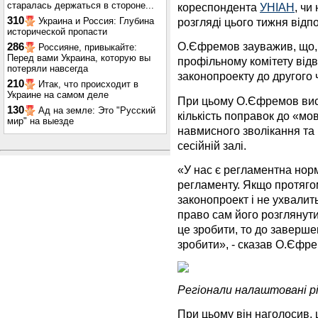
старалась держаться в стороне...
кореспондента
УНІАН
, чи
310
Украина и Россия: Глубина
розгляді цього тижня відп
исторической пропасти
О.Єфремов зауважив, що, 
286
Россияне, привыкайте:
Перед вами Украина, которую вы
профільному комітету відв
потеряли навсегда
законопроекту до другого 
210
Итак, что происходит в
Украине на самом деле
При цьому О.Єфремов вис
130
Ад на земле: Это "Русский
кількість поправок до «мо
мир" на выезде
навмисного зволікання та
сесійній залі.
«У нас є регламентна норм
регламенту. Якщо протягом
законопроект і не ухвалит
право сам його розглянут
це зробити, то до заверш
зробити», - сказав О.Єфр
Регіонали налаштовані р
При цьому він наголосив,