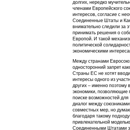
долгих, нередко мучитель
членами Европейского сою
интересов, согласие с не
Соединенные Штаты и Кан
внимательно следили за э
принимать решения о соб
Европой. И такой механиз
политической солидарност
экономическими интереса
Между странами Евросоюз
односторонний запрет как
Страны ЕС не хотят вводи
интересы одного из участ
других – именно поэтому 
экономики, позволяющие г
поиске возможностей для
диалог между союзникам
совместных мер, но дума
благодаря такому подходу
привлекательной моделью
Соединенными Штатами э