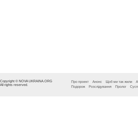
Copyright © NOVA UKRAINA.ORG
Про проект
Анонс
Щоб ми так жили
А
All rights reserved.
Подорож
Розслідування
Пролог
Сусп