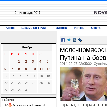
12 листопада 2017
Анонс
Щоб ми так жили
Аналітика
Регіони
Освіта
Ноябрь
Молочномясосы
П
В
С
Ч
П
С
Н
Путина на бое
1
2
3
4
5
2014-08-07 22:05:00. Суспіл
6
7
8
9
10
11
12
13
14
15
16
17
18
19
20
21
22
23
24
25
26
27
28
29
30
РЕЙТИНГ
страна, которая в ал
312
Москвичка в Киеве: Я