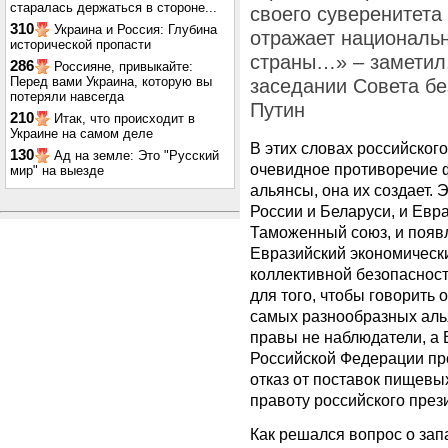
старалась держаться в стороне...
своего суверенитета 
310
Украина и Россия: Глубина
отражает национальн
исторической пропасти
страны…» – заметил
286
Россияне, привыкайте:
Перед вами Украина, которую вы
заседании Совета б
потеряли навсегда
Путин
210
Итак, что происходит в
Украине на самом деле
В этих словах российског
130
Ад на земле: Это "Русский
очевидное противоречие ф
мир" на выезде
альянсы, она их создает. 
России и Беларуси, и Евр
Таможенный союз, и появ
Евразийский экономически
коллективной безопасност
для того, чтобы говорить 
самых разнообразных алья
правы не наблюдатели, а
Российской Федерации пр
отказ от поставок пищевых
правоту российского през
Как решался вопрос о зап