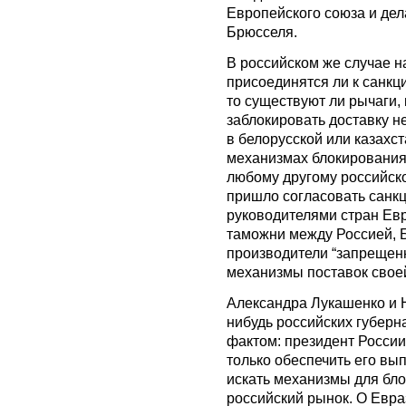
Европейского союза и де
Брюсселя.
В российском же случае н
присоединятся ли к санкци
то существуют ли рычаги,
заблокировать доставку н
в белорусской или казахст
механизмах блокирования, 
любому другому российско
пришло согласовать санкц
руководителями стран Евр
таможни между Россией, Б
производители “запрещен
механизмы поставок своей
Александра Лукашенко и Н
нибудь российских губерн
фактом: президент России
только обеспечить его вы
искать механизмы для бло
российский рынок. О Евра