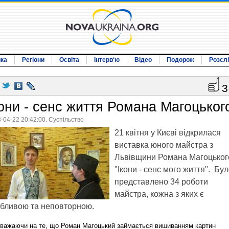
ика
Регіони
Освіта
Інтерв‘ю
Відео
Подорож
Розсл
3
кони - сенс життя Романа Магоцьког
-04-22 20:42:00. Суспільство
21 квітня у Києві відкрилася
виставка юного майстра з
Львівщини Романа Магоцьког
"Ікони - сенс мого життя". Бу
представлено 34 роботи
майстра, кожна з яких є
бливою та неповторною.
зважаючи на те, що Роман Магоцький займається вишиванням картин