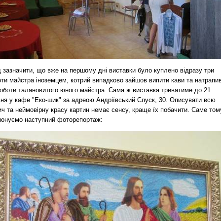
 зазначити, що вже на першому дні виставки було куплено відразу три
оти майстра іноземцем, котрий випадково зайшов випити кави та натрапи
роботи талановитого юного майстра. Сама ж виставка триватиме до 21
вня у кафе "Еко-шик" за адреою Андріївський Спуск, 30. Описувати всю
ч та неймовірну красу картин немає сенсу, краще їх побачити. Саме том
понуємо наступний фоторепортаж: