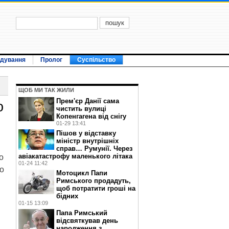
ідування
Пролог
Суспільство
ЩОБ МИ ТАК ЖИЛИ
Прем'єр Данії сама
о
чистить вулиці
Копенгагена від снігу
01-29 13:41
Пішов у відставку
міністр внутрішніх
справ… Румунії. Через
авіакатастрофу маленького літака
о
01-24 11:42
ло
Мотоцикл Папи
Римського продадуть,
щоб потратити гроші на
бідних
01-15 13:09
Папа Римський
відсвяткував день
народження з