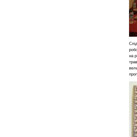
Слід
роб
на 
тра
вели
про