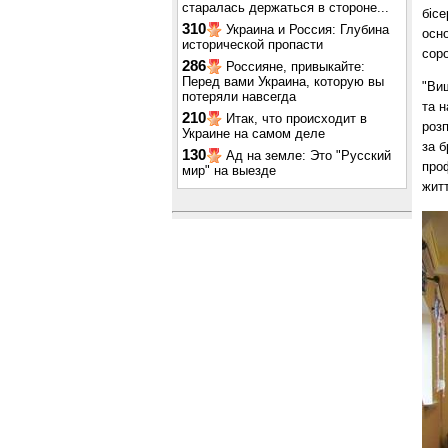
старалась держаться в стороне...
бісе
310
Украина и Россия: Глубина
осно
исторической пропасти
соро
286
Россияне, привыкайте:
Перед вами Украина, которую вы
"Виш
потеряли навсегда
та н
210
Итак, что происходит в
роз
Украине на самом деле
за б
130
Ад на земле: Это "Русский
проф
мир" на выезде
житт