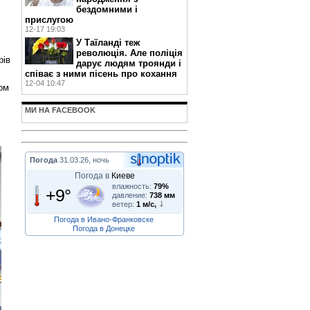
бездомними і
прислугою
12-17 19:03
У Таїланді теж
революція. Але поліція
рів
дарує людям троянди і
співає з ними пісень про кохання
12-04 10:47
ом
МИ НА FACEBOOK
Погода
31.03.26, ночь
Погода в
Киеве
влажность:
79%
+9°
давление:
738 мм
ветер:
1 м/с,
Погода в Ивано-Франковске
Погода в Донецке