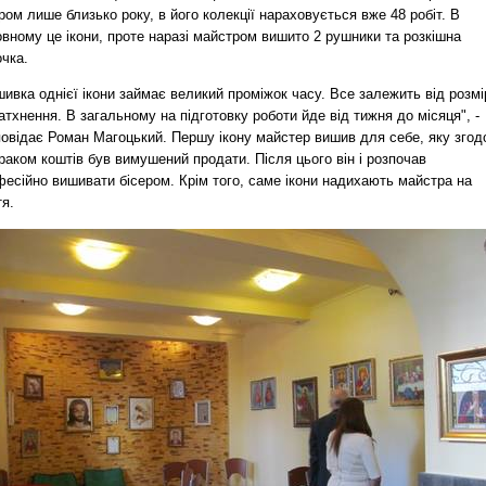
ром лише близько року, в його колекції нараховується вже 48 робіт. В
вному це ікони, проте наразі майстром вишито 2 рушники та розкішна
чка.
ивка однієї ікони займає великий проміжок часу. Все залежить від розмі
атхнення. В загальному на підготовку роботи йде від тижня до місяця", -
повідає Роман Магоцький. Першу ікону майстер вишив для себе, яку згод
раком коштів був вимушений продати. Після цього він і розпочав
есійно вишивати бісером. Крім того, саме ікони надихають майстра на
я.