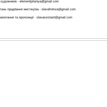
 художників -
elementpitaniya@gmail.com
итань придбання мистецтва -
slavafrolova@gmail.com
запитання та пропозиції -
slavassistant@gmail.com