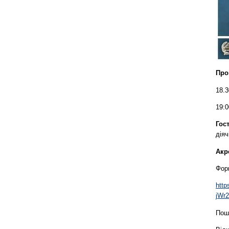
Про
18.3
19:
Гост
діяч
Акр
Фор
http
jWr
Пош