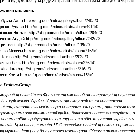
риття відбудеться у середу 29 травня, виставка триватиме до 16 червня.
ожники виставки:
буєва Алла http://sf-g.com/index/gallery/album/240/t/0
енко Руслан http://sf-g.com/index/artists/album/401/t/0
інська Наталія http://sf-g.com/index/artists/album/204/t/0
ченко Андрій http://sf-g.com/index/gallery/album/242/t/0
ри Гаєві http://sf-g.com/index/artists/album/199/t/0
лко Максим http://sf-g.com/index/artists/album/215/t/0
Тетяна http://sf-g.com/index/artists/album/202/t/0
ишин Лесь http://sf-g.com/index/artists/album/226/t/0
кіна Інга http://sf-g.com/index/artists/album/216/t/0
сов Костя http://sf-g.com/index/artists/album/415/t/0
va Frolova-Group
ьтурний проект Слави Фролової спрямований на підтримку і просування
одих художників України. У рамках проекту ведеться виставкова
льність, активна взаємодія з арт-центрами, галереями, арт-спільнота
культурними проектами нашої країни, ближнього і далекого зарубіжжя; а
ож самостійне продукування культурних заходів за участю українських
жників. Крім цього, команда SF-G розробляє освітні проекти, спрямован
формування інтересу до сучасного мистецтва. Одним з таких проектів