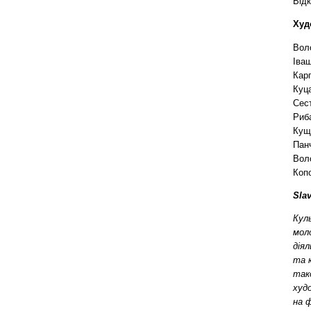
Відк
Худ
Воло
Іващ
Карп
Куца
Сест
Риба
Кущ 
Панч
Воло
Копо
Sla
Кул
мол
дія
та 
так
худо
на 