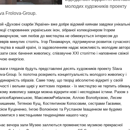
молодих художників проекту
va Frolova-Group.
й «Духовні скарби України» вже добре відомий киянам завдяки унікальн
кції старовинних українських ікон, зібраної колекціонером Ігорем
амарчуком, чия любов до мистецтва не обмежується інтересом до
еврів минулих століть. Ігор Понамарчук, підтримуючи розвиток сучасног
тецтва в нашій країні, із задоволенням надає можливість молодим автор
зати своє бачення живопису, співзвучне ХХІ століттю і наповнене свіжої
рчою енергією.
ваги глядачів будуть представлені десять художників проекту Slava
ova-Group. Їх полотна розкриють концептуальність молодого живопису і
динарність образів. Саме тому, що творці абсолютно відкриті у своїй
чості і вельми щирі у життєвих поривах - їх мистецтво не терпить обману
кому живопису завжди можна відкрити нові і несподівані істини. Разом з
алієюКарпинською, МаксимомРибалком, Аллою Волобуєвою, Лесем
чишиним, Тетяною Кущ, Костянтином Копосовим, сестрами Гаєвими,
рієм Куцаченко, Інгою Волокіною та Русланом Іващенком ми будемо
йомитися з мистецькими тенденціями нашого часу.
 час вечора зали Музею заллються променистою музикою прекрасної