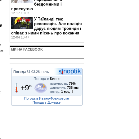
бездомними і
прислугою
12-17 19:03
У Таїланді теж
революція. Але поліція
ій
дарує людям троянди і
співає з ними пісень про кохання
12-04 10:47
о
МИ НА FACEBOOK
ам
Погода
31.03.26, ночь
Погода в
Киеве
влажность:
79%
+9°
давление:
738 мм
ветер:
1 м/с,
.
Погода в Ивано-Франковске
Погода в Донецке