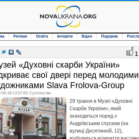
ика
Регіони
Освіта
Інтерв‘ю
Відео
Подорож
Розсл
1
узей «Духовні скарби України»
ідкриває свої двері перед молодими
удожниками Slava Frolova-Group
-05-28 13:57:00. Суспільство
29 травня в Музеї «Духовні
Скарби України», який
знаходиться поряд з
Андріївським спуском (на
вулиці Десятинній, 12),
відбудеться відкриття вистав