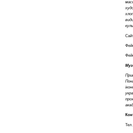
мас
худ
хло
вид
куль
Сайт
Фейс
Фейс
Муз
Прив
Пона
іко
укр
прох
ака
Кон
Тел.