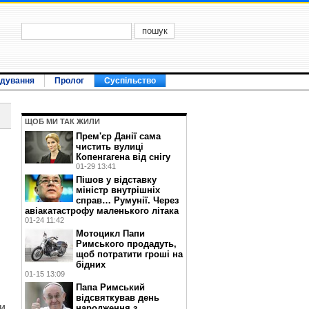
ідування
Пролог
Суспільство
ЩОБ МИ ТАК ЖИЛИ
Прем'єр Данії сама
чистить вулиці
Копенгагена від снігу
01-29 13:41
Пішов у відставку
міністр внутрішніх
справ… Румунії. Через
авіакатастрофу маленького літака
01-24 11:42
Мотоцикл Папи
Римського продадуть,
щоб потратити гроші на
бідних
01-15 13:09
Папа Римський
відсвяткував день
ки
народження з