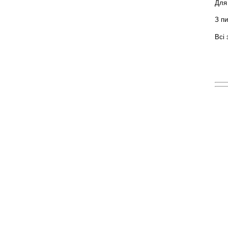
Для
З п
Всі 