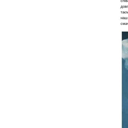
спів
дов
тає
наш
сма