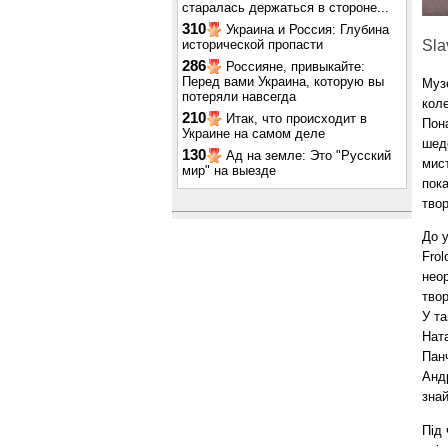
старалась держаться в стороне...
310
Украина и Россия: Глубина
исторической пропасти
Sla
286
Россияне, привыкайте:
Перед вами Украина, которую вы
Музе
потеряли навсегда
коле
210
Итак, что происходит в
Пон
Украине на самом деле
шед
130
Ад на земле: Это "Русский
мис
мир" на выезде
пока
тво
До у
Frol
неор
твор
У та
Нат
Пан
Анд
зна
Під