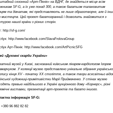
штабний сезонний «Арт-Пікнік» на ВДНГ, де знайдеться місце всім
ожникам SF-G, а їх уже понад 300, а також багатьом талановитим
пцям та дівчатам, які представляють не лише образотворче, але й інш
и мистецтв. Цей проект багатогранний і дозволить знайомитися з
турою нашої країни з різних сторін.
: http://sf-g.com/
бук: http://www.facebook.com/SlavaFrolovaGroup
бук Арт-Пікнік: http://www.facebook.com/ArtPicnicSFG
ей «Духовні скарби України»
атний музей у Києві, заснований київським лікарем-кардіологом Ігорем
марчуком. У колекції музею представлено унікальне зібрання українськ
нопису кінця XV - початку ХХ століття, а також твори всесвітньо відо
аїнської художниці-примітивістки Марії Приймаченко. У стінах музею
одять превью найбільшого в Україні аукціонного дому «Корнерс», різні
демічні виставки, презентації арт-проектів та багато іншого.
тактна інформація SF-G:
 +380 96 882 82 82