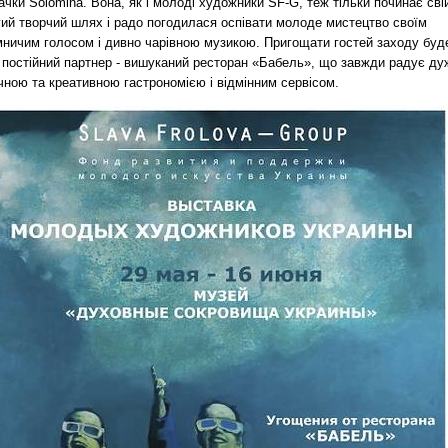
ачки Solomina. Вона, як і молоді художники SF-G, теж тільки починає сві
гий творчий шлях і радо погодилася оспівати молоде мистецтво своїм
мничим голосом і дивно чарівною музикою. Пригощати гостей заходу буд
 постійний партнер - вишуканий ресторан «Бабель», що завжди радує ду
чною та креативною гастрономією і відмінним сервісом.