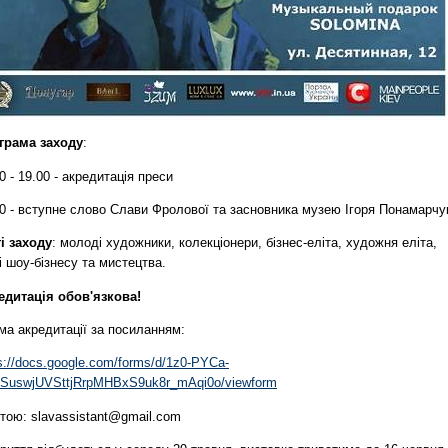
грама заходу
:
0 - 19.00 - акредитація преси
00 - вступне слово Слави Фролової та засновника музею Ігоря Понамарчу
і заходу
: молоді художники, колекціонери, бізнес-еліта, художня еліта,
і шоу-бізнесу та мистецтва.
едитація обов'язкова!
ма акредитації за посиланням:
s://docs.google.com/forms/d/1z0-PYCa-
2SuswjUVSttjRrpMHBxS9uk8r_mAqi0o/viewform
тою:
slavassistant@gmail.com