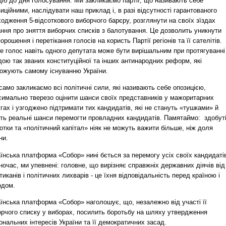
 діб до дня голосування. Ми закликаємо партії, що називають себе
иційними, наслідувати наш приклад і, в разі відсутності гарантованого
одження 5-відсоткового виборчого барєру, розглянути на своїх зїздах
ння про зняття виборчих списків з балотування. Це дозволить уникнути
орошення і перетікання голосів на користь Партії регіонів та її сателітів.
е голос навіть одного депутата може бути вирішальним при протягуванні
ою так званих конституційної та інших антинародних реформ, які
рожують самому існуванню України.
само закликаємо всі політичні сили, які називають себе опозицією,
симально тверезо оцінити шанси своїх представників у мажоритарних
гах і узгоджено підтримати тих кандидатів, які не стануть «тушками» й
ь реальні шанси перемогти провладних кандидатів. Памятаймо:  здобут
отки та «політичний капітал» ніяк не можуть важити більше, ніж доля
ни.
їнська платформа «Собор» нині бється за перемогу усіх своїх кандидаті
очас, ми упевнені: головне, що вирізняє справжніх державних діячів від
тиканів і політичних лихварів - це їхня відповідальність перед країною і
одом.
аїнська платформа «Собор» наголошує, що, незалежно від участі її
орчого списку у виборах, посилить боротьбу на шляху утвердження
ональних інтересів України та її демократичних засад.