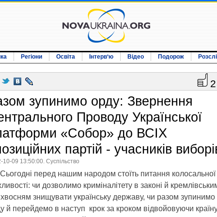
ика
Регіони
Освіта
Інтерв‘ю
Відео
Подорож
Розсл
2
азом зупинимо орду: Звернення
ентрального Проводу Української
латформи «Собор» до ВСІХ
озиційних партій - учасників виборі
-10-09 13:50:00. Суспільство
Сьогодні перед нашим народом стоїть питання колосальної
ливості: чи дозволимо криміналітету в законі й кремлівськи
хвосням знищувати українську державу, чи разом зупинимо
у й перейдемо в наступ  крок за кроком відвойовуючи країну