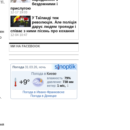
ті.
бездомними і
прислугою
12-17 19:03
У Таїланді теж
революція. Але поліція
дарує людям троянди і
співає з ними пісень про кохання
жен
12-04 10:47
о
МИ НА FACEBOOK
Погода
31.03.26, ночь
Погода в
Киеве
влажность:
79%
+9°
давление:
738 мм
ветер:
1 м/с,
Погода в Ивано-Франковске
Погода в Донецке
.
ння