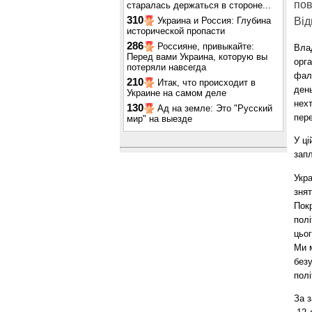
пов
старалась держаться в стороне...
310
Украина и Россия: Глубина
Від
исторической пропасти
286
Россияне, привыкайте:
Влад
Перед вами Украина, которую вы
орг
потеряли навсегда
фаль
210
Итак, что происходит в
день
Украине на самом деле
нехт
130
Ад на земле: Это "Русский
пере
мир" на выезде
У ці
запл
Укра
знят
Покр
полі
цьог
Ми 
безу
полі
За з