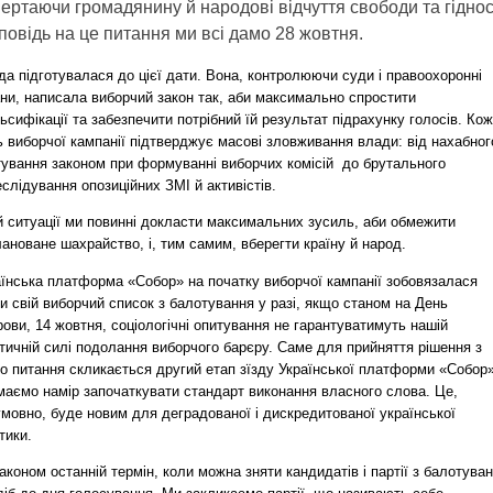
ертаючи громадянину й народові відчуття свободи та гіднос
повідь на це питання ми всі дамо 28 жовтня.
а підготувалася до цієї дати. Вона, контролюючи суди і правоохоронні
ани, написала виборчий закон так, аби максимально спростити
сифікації та забезпечити потрібний їй результат підрахунку голосів. Ко
 виборчої кампанії підтверджує масові зловживання влади: від нахабног
ування законом при формуванні виборчих комісій  до брутального
слідування опозиційних ЗМІ й активістів.
й ситуації ми повинні докласти максимальних зусиль, аби обмежити
ановане шахрайство, і, тим самим, вберегти країну й народ.
їнська платформа «Собор» на початку виборчої кампанії зобовязалася
и свій виборчий список з балотування у разі, якщо станом на День
ови, 14 жовтня, соціологічні опитування не гарантуватимуть нашій
тичній силі подолання виборчого барєру. Саме для прийняття рішення з
о питання скликається другий етап зїзду Української платформи «Собор»
маємо намір започаткувати стандарт виконання власного слова. Це,
мовно, буде новим для деградованої і дискредитованої української
тики.
аконом останній термін, коли можна зняти кандидатів і партії з балотува