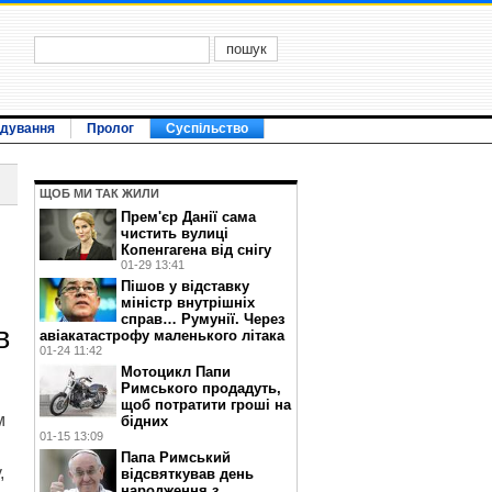
ідування
Пролог
Суспільство
ЩОБ МИ ТАК ЖИЛИ
Прем'єр Данії сама
чистить вулиці
Копенгагена від снігу
01-29 13:41
Пішов у відставку
міністр внутрішніх
справ… Румунії. Через
в
авіакатастрофу маленького літака
01-24 11:42
Мотоцикл Папи
Римського продадуть,
щоб потратити гроші на
м
бідних
01-15 13:09
Папа Римський
,
відсвяткував день
народження з