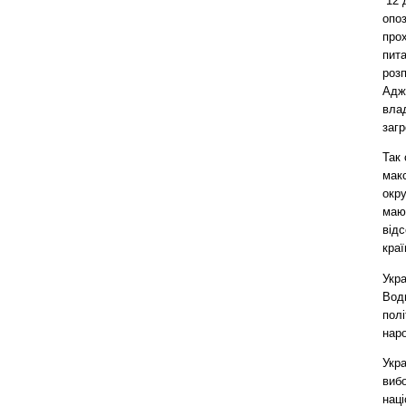
 12
опоз
прох
пита
розп
Адж
влад
заг
Так 
мак
окру
мают
відс
краї
Укра
Водн
полі
нар
Укр
виб
наці