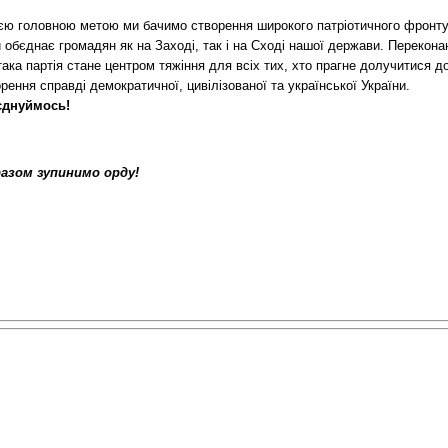
єю головною метою ми бачимо створення широкого патріотичного фронту
 обєднає громадян як на Заході, так і на Сході нашої держави. Переконан
ака партія стане центром тяжіння для всіх тих, хто прагне долучитися д
рення справді демократичної, цивілізованої та української України.
єднуймось!
разом зупинимо орду!