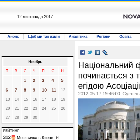
12 листопада 2017
Анонс
Щоб ми так жили
Аналітика
Регіони
Освіта
Ноябрь
Національний 
П
В
С
Ч
П
С
Н
починається з 
1
2
3
4
5
егідою Асоціаці
6
7
8
9
10
11
12
2012-05-17 19:46:00. Суспіл
13
14
15
16
17
18
19
20
21
22
23
24
25
26
27
28
29
30
РЕЙТИНГ
312
Москвичка в Киеве: Я