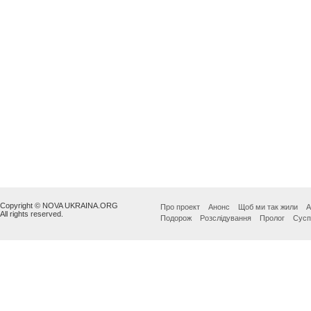
Copyright © NOVA UKRAINA.ORG
Про проект
Анонс
Щоб ми так жили
А
All rights reserved.
Подорож
Розслідування
Пролог
Сусп