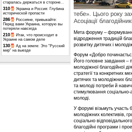
старалась держаться в стороне...
310
Украина и Россия: Глубина
тебе». Цього року за
исторической пропасти
286
Россияне, привыкайте:
Асоціації благодійник
Перед вами Украина, которую вы
потеряли навсегда
Мета форуму – формуванн
210
Итак, что происходит в
відродження традицій благ
Украине на самом деле
розвитку дитячих і молодіж
130
Ад на земле: Это "Русский
мир" на выезде
Форум «Добро починається
Його головне завдання – п
молодіжної благодійної ді
стратегії та конкретних ме
дитячих та молодіжних бла
та молоді потреби й навичо
стимулювання соціально-ак
молоді.
У форумі візьмуть участь 
молодіжних колективів, гр
соціально відповідального
благодійні програми і про