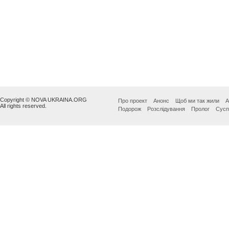
Copyright © NOVA UKRAINA.ORG
Про проект
Анонс
Щоб ми так жили
А
All rights reserved.
Подорож
Розслідування
Пролог
Сусп