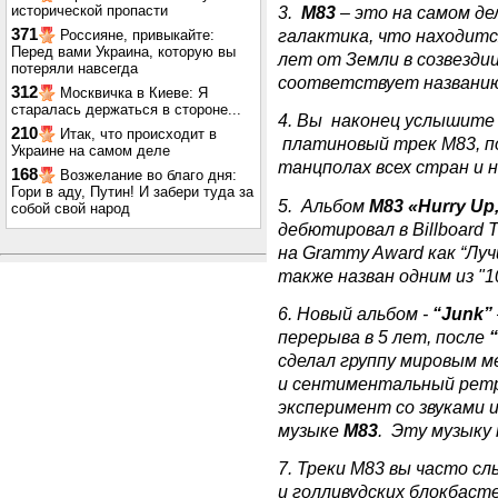
исторической пропасти
3.
М83
– это на самом д
371
галактика, что находит
Россияне, привыкайте:
Перед вами Украина, которую вы
лет от Земли в созвезди
потеряли навсегда
соответствует названию
312
Москвичка в Киеве: Я
старалась держаться в стороне...
4. Вы наконец услышит
210
Итак, что происходит в
платиновый трек М83, п
Украине на самом деле
танцполах всех стран и н
168
Возжелание во благо дня:
Гори в аду, Путин! И забери туда за
5. Альбом
М83 «Hurry Up
собой свой народ
дебютировал в Billboard 
на Grammy Award как “Лу
также назван одним из "
6. Новый альбом -
“Junk”
перерыва в 5 лет, после
сделал группу мировым 
и сентиментальный рет
эксперимент со звуками 
музыке
М83
. Эту музыку
7. Треки М83 вы часто с
и голливудских блокбастер