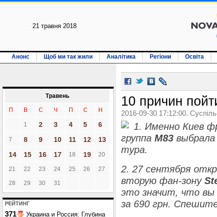
21 травня 2018
Анонс
Щоб ми так жили
Аналітика
Регіони
Освіта
Травень
10 причин пойт
П
В
С
Ч
П
С
Н
2016-09-30 17:12:00. Суспіл
2
3
4
5
6
1
1. Именно Киев ф
группа
М83
выбрала
8
9
10
11
12
13
7
тура.
14
15
16
17
19
18
20
2. 27 сентября отк
21
22
23
24
25
26
27
вторую фан-зону
St
28
29
30
31
это значит, что вы
за 690 грн. Спешите
РЕЙТИНГ
371
Украина и Россия: Глубина