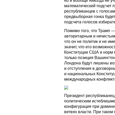
но и вообще никогда не у
математический подсчет п
республиканцев с голосам
предвыборная гонка будет
подсчета голосов избират
Помимо того, что Трамп —
авторитарным и нечистым
что он не политик и не им
значит, что его возможно
Конституции США и норм 
только позиция Вашингтон
Лондона будут лишены во
и отступления в договорн
и национальных Конституц
международных конфликт
Президент республиканец
политическим истеблишме
конфигурация при домини
ветвях власти. При таком