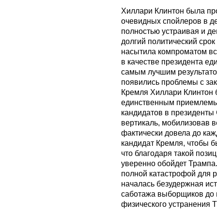
Хиллари Клинтон была пр
очевидных спойлеров в д
полностью устраивая и де
долгий политический срок
насытила компроматом вс
в качестве президента е
самым лучшим результатом
появились проблемы с за
Кремля Хиллари Клинтон 
единственным приемлемым
кандидатов в президенты
вертикаль, мобилизовав в
фактически довела до каж
кандидат Кремля, чтобы б
что благодаря такой позиц
уверенно обойдет Трампа. 
полной катастрофой для 
началась безудержная ис
саботажа выборщиков до м
физического устранения 