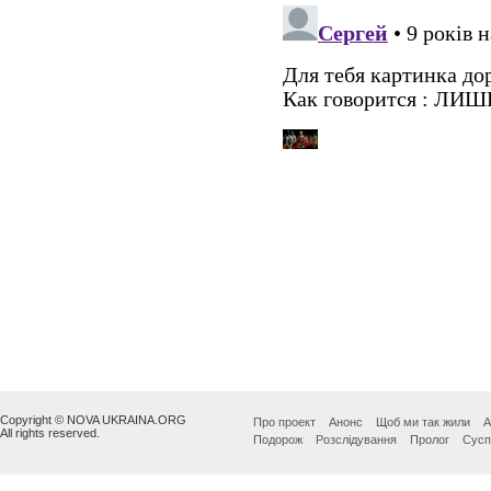
Copyright © NOVA UKRAINA.ORG
Про проект
Анонс
Щоб ми так жили
А
All rights reserved.
Подорож
Розслідування
Пролог
Сусп