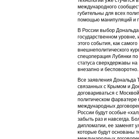
международного сообществ
губительны для всех поли
помощью манипуляций и 
В России выбор Дональда
государственном уровне, 
этого события, как самого
внешнеполитического кур
спецоперация Лубянки по 
статуса сверхдержавы на
внезапно и бесповоротно.
Все заявления Дональда 
связанных с Крымом и Дон
договариваться с Москвой
политическом фарватере 
международных договорен
России будут особые «ха
забыть раз и навсегда. Б
дипломатии, ее заменят у
которые будут основаны 
международных договоренн