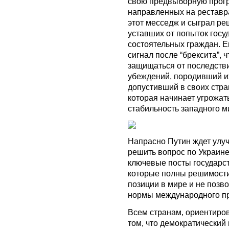
свою предвыборную прогр
направленных на реставр
этот месседж и сыграл р
уставших от попыток госу
состоятельных граждан. Ег
сигнал после “брексита”,
защищаться от последств
убеждений, породивший и
допустивший в своих стр
которая начинает угрожат
стабильность западного м
Напрасно Путин ждет улу
решить вопрос по Украине
ключевые посты государст
которые полны решимости
позиции в мире и не позв
нормы международного п
Всем странам, ориентиров
том, что демократический