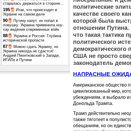
старалась держаться в стороне...
политические элит
195
Итак, что происходит в
качестве своего ка
Украине на самом деле
которой была выст
90
Путину капут, он попал в
ловушку: Украина применила ноу-
отношении Путина. 
хау ведения современных войн
что такая тактика 
88
Украина и Россия: Глубина
исторической пропасти
политического ист
87
Можно сдать Украину, но
демократического п
Украина никогда не сдастся!
США не просто свер
Андрей Пионтковский о Западе,
ИГИЛе и Путине
законодатель демо
НАПРАСНЫЕ ОЖИД
Американское общество п
цивилизованный мир, кото
убеждениям, и выбрало и
Донольда Трампа.
Трамп действительно нео
также тяготеет к популис
обещаниям, но он единст