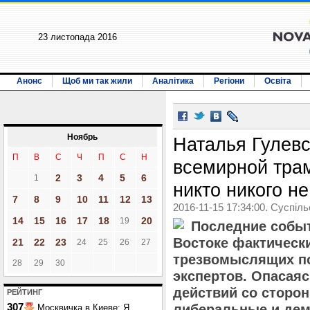
23 листопада 2016
Анонс
Щоб ми так жили
Аналітика
Регіони
Освіта
Ноябрь
Наталья Гулевс
П
В
С
Ч
П
С
Н
всемирной тра
2
3
4
5
6
1
никто никого не
7
8
9
10
11
12
13
2016-11-15 17:34:00. Суспіл
14
15
16
17
18
20
19
Последние событ
Востоке фактическ
21
22
23
24
25
26
27
трезвомыслящих по
28
29
30
экспертов. Опасая
действий со сторон
РЕЙТИНГ
307
либеральные и дем
Москвичка в Киеве: Я