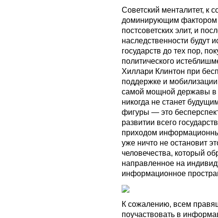
Советский менталитет, к с
доминирующим фактором 
постсоветских элит, и пос
наследственности будут и
государств до тех пор, по
политического истеблишм
Хиллари Клинтон при бес
поддержке и мобилизации
самой мощной державы в м
никогда не станет будущи
фигуры — это бесперспект
развитии всего государст
приходом информационных
уже ничто не остановит э
человечества, который об
направленное на индивид
информационное простра
К сожалению, всем правя
поучаствовать в информа