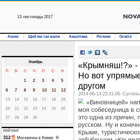
13 листопада 2017
Анонс
Щоб ми так жили
Аналітика
Регіони
Освіта
Ноябрь
«Крымняш!?» - 
П
В
С
Ч
П
С
Н
Но вот упрямые
1
2
3
4
5
другом
6
7
8
9
10
11
12
2014-06-13 22:31:00. Суспіл
13
14
15
16
17
18
19
«Виновницей» нап
20
21
22
23
24
25
26
моя собеседница в с
это одна из причин,
27
28
29
30
русском. Ну и конечн
РЕЙТИНГ
Крыме, туристическо
312
Москвичка в Киеве: Я
забубенном «Крымня