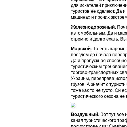
для искателей приключени
туристов не сделают. Да и
машинах и прочих экстре
Железнодорожный
. Поч
автомобильным. Да и мар
стремно и долго ехать. 
Морской
. То-есть паром
поездом до начала перепр
Да и пропускная способно
туристическим требования
торгово-транспортных свя
Украины, переправа испол
грузов. А значит с турист
тоже как то не густо. Он 
туристического сезона не в
Воздушный
. Вот тут все
канал туристического тра
полуострове два: Симферо