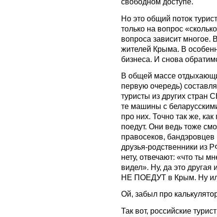
свободном доступе.
Но это общий поток турист
только на вопрос «сколько
вопроса зависит многое. В
жителей Крыма. В особенно
бизнеса. И снова обратимс
В общей массе отдыхающи
первую очередь) составля
туристы из других стран 
те машины с беларусскими
про них. Точно так же, как 
поедут. Они ведь тоже смо
правосеков, бандэровцев и
друзья-родственники из РФ
нету, отвечают: «что ты м
видел». Ну, да это другая 
НЕ ПОЕДУТ в Крым. Ну ил
Ой, забыл про калькулятор
Так вот, российские турис