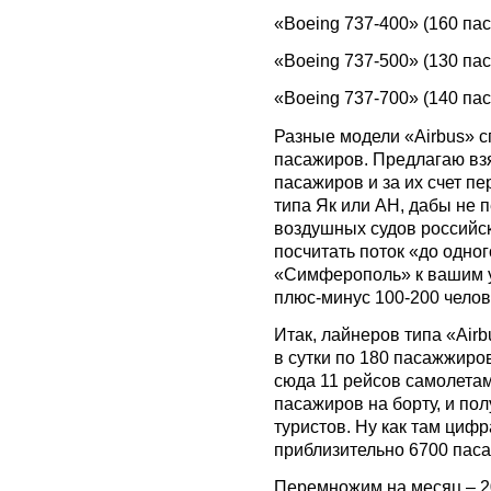
«Boeing 737-400» (160 пас
«Boeing 737-500» (130 пас
«Boeing 737-700» (140 пас
Разные модели «Airbus» с
пасажиров. Предлагаю вз
пасажиров и за их счет п
типа Як или АН, дабы не 
воздушных судов российс
посчитать поток «до одног
«Симферополь» к вашим у
плюс-минус 100-200 челове
Итак, лайнеров типа «Airb
в сутки по 180 пасажжиро
сюда 11 рейсов самолетам
пасажиров на борту, и по
туристов. Ну как там циф
приблизительно 6700 паса
Перемножим на месяц – 20