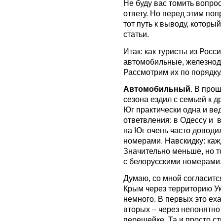
Не буду вас томить вопрос
ответу. Но перед этим по
тот путь к выводу, которы
статьи.
Итак: как туристы из Росс
автомобильные, железнод
Рассмотрим их по порядку
Автомобильный
. В про
сезона ездил с семьей к д
Юг практически одна и вед
ответвления: в Одессу и в
на Юг очень часто доводи
номерами. Навскидку: каж
Значительно меньше, но 
с белорусскими номерами.
Думаю, со мной согласитс
Крым через территорию У
немного. В первых это еха
вторых – через непонятно
перешейке. Та и просто с