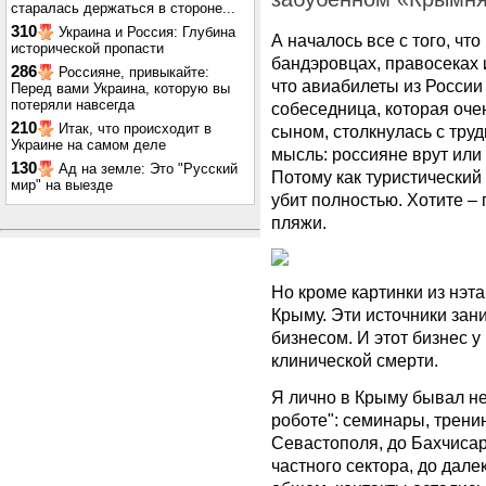
старалась держаться в стороне...
310
Украина и Россия: Глубина
А началось все с того, что
исторической пропасти
бандэровцах, правосеках 
286
Россияне, привыкайте:
что авиабилеты из России
Перед вами Украина, которую вы
потеряли навсегда
собеседница, которая очен
210
Итак, что происходит в
сыном, столкнулась с тру
Украине на самом деле
мысль: россияне врут или 
130
Ад на земле: Это "Русский
Потому как туристический 
мир" на выезде
убит полностью. Хотите –
пляжи.
Но кроме картинки из нэта
Крыму. Эти источники зан
бизнесом. И этот бизнес у
клинической смерти.
Я лично в Крыму бывал не
роботе": семинары, трени
Севастополя, до Бахчисар
частного сектора, до дал