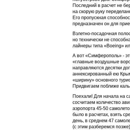
Последний в расчет не б
на скорую руку переделан
Его пропускная способнос
предназначен он для прие
Взлетно-посадочная полос
но технически не способ
лайнеры типа «Boeing» и
А вот «Симферополь» - эт
«главные воздушные воро
направляются десятки до
аннексированный ею Крым
«ширину» основного турис
Придвигаем поближе каль
Поехали! Для начала на 
сосчитаем количество ави
аэропорта 45-50 самолето
было в расчетах, взять ср
день, в среднем 47 самол
(с этим разберемся позже