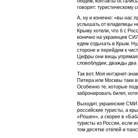
общем, контакты остались 
говорят: туристическому с
А, ну и конечно: «вы нас 
услышать от владелицы н
Крыму хотели, что б с Росс
конечно на украинцев СИ
едем отдыхать в Крым. Ну,
стороне и перейдем к чист
Цифры они вещь упрямая, 
словоблудии, дважды два 
Так вот. Моя интэрнет-зна
Питера или Москвы таки 
Особенно те, которые под
забронировать билет, хот
Выходит, украинские СМИ 
российские туристы, а кр
«Рошен», а скорее в «Баб
туристы из России, если и
том десятке отелей и панс