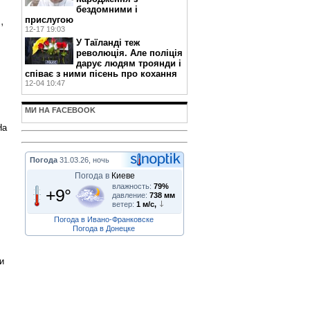
бездомними і
прислугою
,
12-17 19:03
У Таїланді теж
революція. Але поліція
дарує людям троянди і
співає з ними пісень про кохання
12-04 10:47
МИ НА FACEBOOK
На
Погода
31.03.26, ночь
Погода в
Киеве
влажность:
79%
+9°
давление:
738 мм
ветер:
1 м/с,
Погода в Ивано-Франковске
Погода в Донецке
и