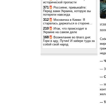
исторической пропасти
371
Россияне, привыкайте:
Перед вами Украина, которую вы
потеряли навсегда
312
Москвичка в Киеве: Я
старалась держаться в стороне...
изм
210
Итак, что происходит в
ми
Украине на самом деле
168
Возжелание во благо дня:
Соб
Гори в аду, Путин! И забери туда за
мир
собой свой народ
гра
неде
— Ч
— З
— С
— Н
конт
жел
— Т