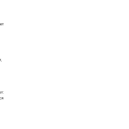
ет
т,
ют:
ся