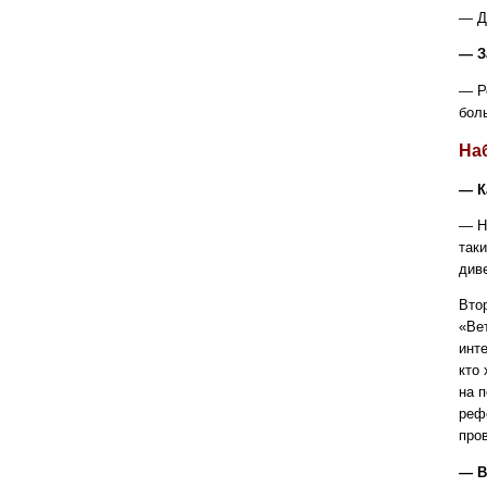
— Д
— З
— Р
бол
На
— К
— Н
так
див
Вто
«Ве
инт
кто
на 
реф
про
— В