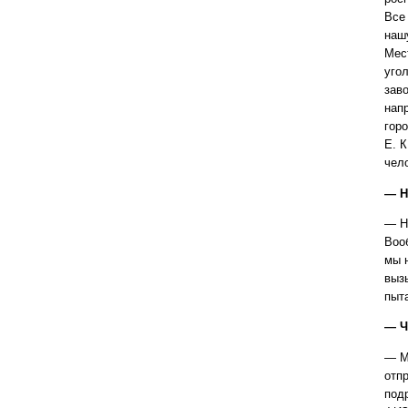
Все
наш
Мес
уго
зав
нап
гор
Е. 
чел
— Н
— Н
Воо
мы 
выз
пыт
— Ч
— М
отп
под