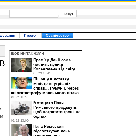
ідування
Пролог
Суспільство
ЩОБ МИ ТАК ЖИЛИ
Прем'єр Данії сама
 В
чистить вулиці
Копенгагена від снігу
01-29 13:41
Пішов у відставку
міністр внутрішніх
справ… Румунії. Через
авіакатастрофу маленького літака
01-24 11:42
Мотоцикл Папи
Римського продадуть,
и.
щоб потратити гроші на
ом
бідних
01-15 13:09
Папа Римський
відсвяткував день
народження з