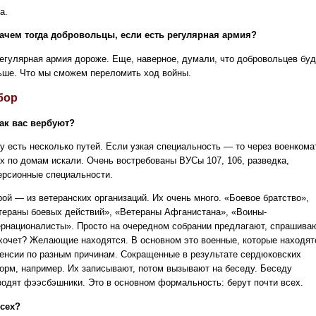
а.
ачем тогда добровольцы, если есть регулярная армия?
егулярная армия дороже. Еще, наверное, думали, что добровольцев буд
ьше. Что мы сможем переломить ход войны.
бор
ак вас вербуют?
у есть несколько путей. Если узкая специальность — то через военкома
их по домам искали. Очень востребованы ВУСы 107, 106, разведка,
ерсионные специальности.
рой — из ветеранских организаций. Их очень много. «Боевое братство»,
тераны боевых действий», «Ветераны Афганистана», «Воины-
ернационалисты». Просто на очередном собрании предлагают, спрашива
 хочет? Желающие находятся. В основном это военные, которые находят
пенсии по разным причинам. Сокращенные в результате сердюковских
орм, например. Их записывают, потом вызывают на беседу. Беседу
водят фээсбэшники. Это в основном формальность: берут почти всех.
сех?