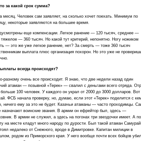
то за какой срок сумма?
а месяц. Человек сам заявляет, на сколько хочет поехать. Минимум по
яцу, некоторые заявляются на большее время.
дусмотрены еще компенсации. Легкое ранение — 120 тысяч, среднее —
 тяжелое — 360 тысяч. Но какой тут критерий, непонятно. Ногу ножиком
уть — это же уже легкое ранение, нет? За смерть — тоже 360 тысяч
ственникам выплата плюс организация похорон. Но это уже не провериш
чно.
ыплаты всегда происходят?
о-разному очень все происходит. Я знаю, что две недели назад один
ачий атаман — позывной «Терек» — свалил с деньгами всего отряда. От
 больше 100 человек. У каждого он украл от 2000 до 3000 долларов. Вот
тай. ФСБ начала проверку, но, думаю, если этот «Терек» поделится с ке
о, ничего ему за это не будет. Казачьи атаманы — часто проходимцы. С
е назначают воинские звания. В армии он ефрейтор был, здесь —
овник. В армии не служил, а здесь на погонах три звездочки имеет. А по
ту на месте кладут много народу по дурости. Был такой атаман Самурай
стоял недалеко от Снежного, вроде в Димитровке. Капитан милиции в
шлом, родом из Приморского края. У него вообще почти всех бойцов убил