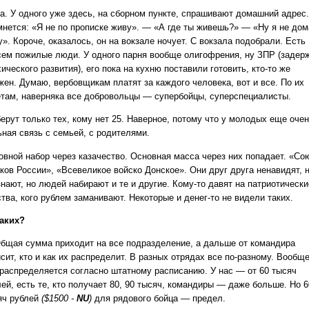
а. У одного уже здесь, на сборном пункте, спрашивают домашний адрес.
мнется: «Я не по прописке живу». — «А где ты живешь?» — «Ну я не дом
». Короче, оказалось, он на вокзале ночует. С вокзала подобрали. Есть
сем пожилые люди. У одного парня вообще олигофрения, ну ЗПР (задер
ического развития), его пока на кухню поставили готовить, кто-то же
жен. Думаю, вербовщикам платят за каждого человека, вот и все. По их
етам, наверняка все добровольцы — супербойцы, суперспециалисты.
ерут только тех, кому нет 25. Наверное, потому что у молодых еще оче
ьная связь с семьей, с родителями.
овной набор через казачество. Основная масса через них попадает. «Со
аков России», «Всевеликое войско Донское». Они друг друга ненавидят, 
нают, но людей набирают и те и другие. Кому-то давят на патриотически
тва, кого рублем заманивают. Некоторые и денег-то не видели таких.
аких?
бщая сумма приходит на все подразделение, а дальше от командира
сит, кто и как их распределит. В разных отрядах все по-разному. Вообщ
 распределяется согласно штатному расписанию. У нас — от 60 тысяч
ей, есть те, кто получает 80, 90 тысяч, командиры — даже больше. Но 6
яч рублей
($1500 -
NU
)
для рядового бойца — предел.