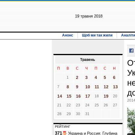
19 травня 2018
Анонс
Щоб ми так жили
Аналіт
Травень
О
П
В
С
Ч
П
С
Н
У
2
3
4
5
6
1
н
8
9
10
11
12
13
7
д
14
15
16
17
19
18
20
2014
21
22
23
24
25
26
27
28
29
30
31
РЕЙТИНГ
371
Украина и Россия: Глубина