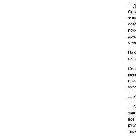
— Д
Он 
живу
сов
псих
дол
отч
Не б
сил
Осн
каз
приз
чувс
— К
— О
зави
все
рубл
тыс