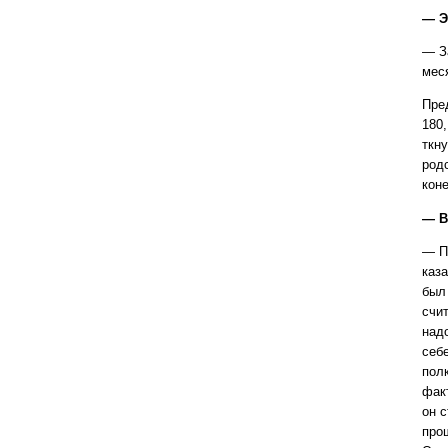
— Э
— З
мес
Пре
180,
ткн
род
коне
— В
— П
каз
был
счи
над
себ
полк
фак
он 
про