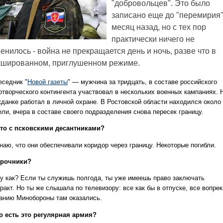
"добровольцев". Это было
записано еще до "перемирия"
месяц назад, но с тех пор
практически ничего не
енилось - война не прекращается день и ночь, разве что в
кшированном, приглушенном режиме.
еседник "
Новой газеты
" — мужчина за тридцать, в составе российского
отворческого контингента участвовал в нескольких военных кампаниях. 
жданке работал в личной охране. В Ростовской области находился около
ли, вчера в составе своего подразделения снова пересек границу.
то с псковскими десантниками?
наю, что они обеспечивали коридор через границу. Некоторые погибли.
рочники?
у как? Если ты служишь полгода, ты уже имеешь право заключать
ракт. Но ты же слышала по телевизору: все как бы в отпуске, все вопрек
анию Минобороны там оказались.
о есть это регулярная армия?