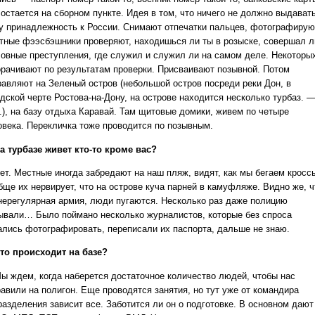
 остается на сборном пункте. Идея в том, что ничего не должно выдават
у принадлежность к России. Снимают отпечатки пальцев, фотографирую
тные фээсбэшники проверяют, находишься ли ты в розыске, совершал л
ловные преступления, где служил и служил ли на самом деле. Некоторы
орачивают по результатам проверки. Присваивают позывной. Потом
равляют на Зеленый остров (небольшой остров посреди реки Дон, в
одской черте Ростова-на-Дону, на острове находится несколько турбаз. 
К.), на базу отдыха Каравай. Там щитовые домики, живем по четыре
овека. Перекличка тоже проводится по позывным.
а турбазе живет кто-то кроме вас?
ет. Местные иногда забредают на наш пляж, видят, как мы бегаем кросс
бще их нервирует, что на острове куча парней в камуфляже. Видно же, ч
нерегулярная армия, люди пугаются. Несколько раз даже полицию
ывали… Было поймано несколько журналистов, которые без спроса
ались фотографировать, переписали их паспорта, дальше не знаю.
то происходит на базе?
ы ждем, когда наберется достаточное количество людей, чтобы нас
равили на полигон. Еще проводятся занятия, но тут уже от командира
разделения зависит все. Заботится ли он о подготовке. В основном дают