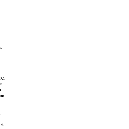
ь,
ряд
 и
м
ами
,
и.