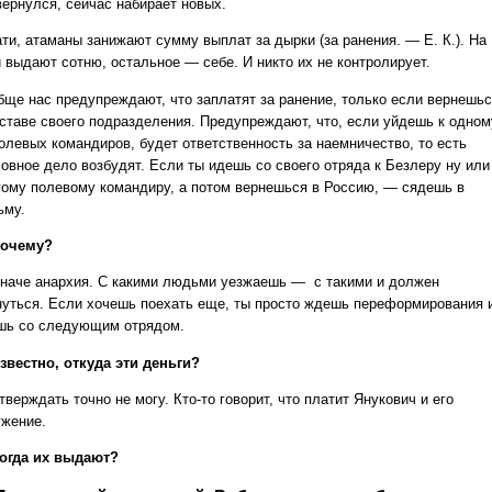
вернулся, сейчас набирает новых.
ати, атаманы занижают сумму выплат за дырки (за ранения. — Е. К.). На
и выдают сотню, остальное — себе. И никто их не контролирует.
бще нас предупреждают, что заплатят за ранение, только если вернешь
оставе своего подразделения. Предупреждают, что, если уйдешь к одном
полевых командиров, будет ответственность за наемничество, то есть
ловное дело возбудят. Если ты идешь со своего отряда к Безлеру ну или
гому полевому командиру, а потом вернешься в Россию, — сядешь в
ьму.
очему?
наче анархия. С какими людьми уезжаешь — с такими и должен
нуться. Если хочешь поехать еще, ты просто ждешь переформирования 
шь со следующим отрядом.
звестно, откуда эти деньги?
верждать точно не могу. Кто-то говорит, что платит Янукович и его
ужение.
огда их выдают?