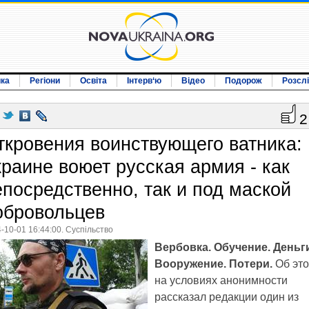
ика
Регіони
Освіта
Інтерв‘ю
Відео
Подорож
Розсл
2
ткровения воинствующего ватника:
краине воюет русская армия - как
епосредственно, так и под маской
обровольцев
-10-01 16:44:00. Суспільство
Вербовка. Обучение. Деньг
Вооружение. Потери.
Об эт
на условиях анонимности
рассказал редакции один из