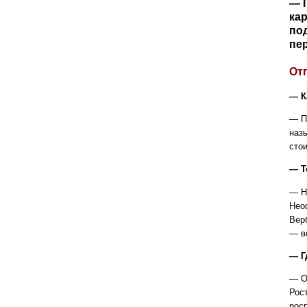
— 
кар
по
пе
От
— К
— П
наз
сто
— Т
— Н
Нео
Вер
— в
— Г
— О
Рос
росп