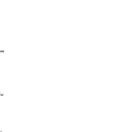
 не
ты
ы.