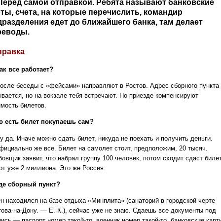
Перед самой отправкой. Ребята называют банковские
ты, счета, на которые перечислить, командир
дразделения едет до ближайшего банка, там делает
реводы.
правка
ак все работает?
осле беседы с «фейсами» направляют в Ростов. Адрес сборного пункта
ывается, но на вокзале тебя встречают. По приезде компенсируют
имость билетов.
о есть билет покупаешь сам?
у да. Иначе можно сдать билет, никуда не поехать и получить деньги.
фициально же все. Билет на самолет стоит, предположим, 20 тысяч.
бовщик заявит, что набрал группу 100 человек, потом сходит сдаст биле
от уже 2 миллиона. Это же Россия.
де сборный пункт?
н находился на базе отдыха «Минплита» (санаторий в городской черте
това-на-Дону. — Е. К.), сейчас уже не знаю. Сдаешь все документы под
ись — паспорт номер такой-то, военник номер такой-то, банковские карт