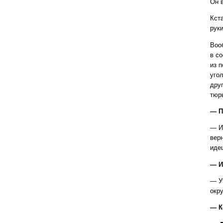
Он 
Кст
рук
Воо
в с
из 
уго
дру
тюр
— П
— И
вер
иде
— И
— Ут
окр
— К