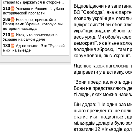
старалась держаться в стороне...
Відповідаючи на запитання,
310
Украина и Россия: Глубина
ВО "Свобода", яка є партн
исторической пропасти
дозволу українцям легаль
286
Россияне, привыкайте:
Перед вами Украина, которую вы
підкреслив:"Я би обов'язк
потеряли навсегда
українцю видали зброю, а
210
Итак, что происходит в
весь уряд. Ми обов'язково
Украине на самом деле
демократії, як вільне вол
130
Ад на земле: Это "Русский
володіння зброєю, і там пр
мир" на выезде
корумповані, як в Україні".
Яценюк також наголосив, 
відправити у відставку, ос
"Вони представляють одне
Вони не представляють де
ті люди, яких можна назива
Він додав: "Не один раз м
цього президента: не полін
статистики і подивіться, щ
мільярдів доларів було зо
втратили 12 мільярдів дол