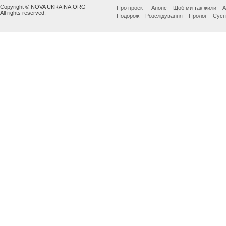
Copyright © NOVA UKRAINA.ORG
Про проект
Анонс
Щоб ми так жили
А
All rights reserved.
Подорож
Розслідування
Пролог
Сусп