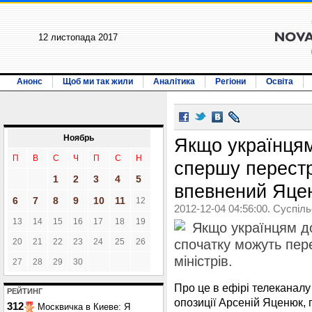
12 листопада 2017
Анонс
Щоб ми так жили
Аналітика
Регіони
Освіта
Ноябрь
Якщо українцям
П
В
С
Ч
П
С
Н
спершу перестр
1
2
3
4
5
впевнений Яце
6
7
8
9
10
11
12
2012-12-04 04:56:00. Суспіл
13
14
15
16
17
18
19
Якщо українцям д
20
21
22
23
24
25
26
спочатку можуть пере
міністрів.
27
28
29
30
Про це в ефірі телеканалу
РЕЙТИНГ
опозиції Арсеній Яценюк,
312
Москвичка в Киеве: Я