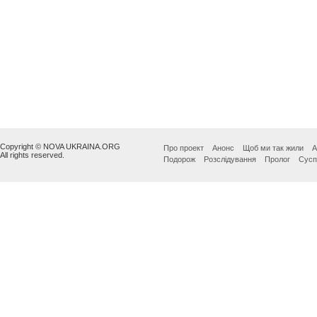
Copyright © NOVA UKRAINA.ORG
Про проект
Анонс
Щоб ми так жили
А
All rights reserved.
Подорож
Розслідування
Пролог
Сусп