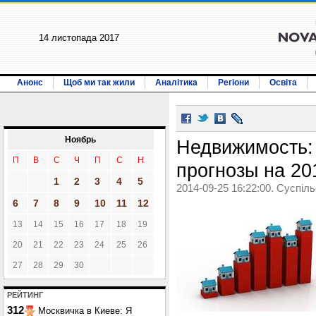
14 листопада 2017
Анонс
Щоб ми так жили
Аналітика
Регіони
Освіта
Ноябрь
Недвижимость:
П
В
С
Ч
П
С
Н
прогнозы на 20
1
2
3
4
5
2014-09-25 16:22:00. Суспіл
6
7
8
9
10
11
12
13
14
15
16
17
18
19
20
21
22
23
24
25
26
27
28
29
30
РЕЙТИНГ
312
Москвичка в Киеве: Я