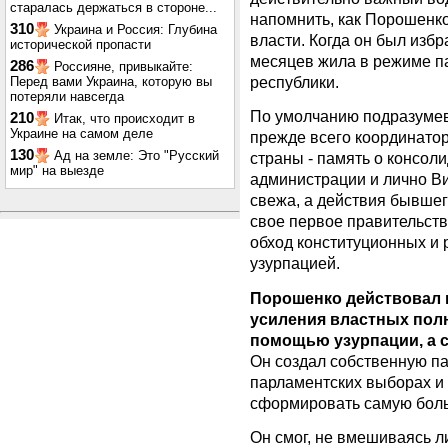
старалась держаться в стороне...
напомнить, как Порошенк
310
Украина и Россия: Глубина
власти. Когда он был избр
исторической пропасти
месяцев жила в режиме п
286
Россияне, привыкайте:
республики.
Перед вами Украина, которую вы
потеряли навсегда
По умолчанию подразумева
210
Итак, что происходит в
Украине на самом деле
прежде всего координато
130
Ад на земле: Это "Русский
страны - память о консол
мир" на выезде
администрации и лично В
свежа, а действия бывше
свое первое правительств
обход конституционных и
узурпацией.
Порошенко действовал в
усиления властных пол
помощью узурпации, а 
Он создал собственную па
парламентских выборах и 
сформировать самую бол
Он смог, не вмешиваясь 