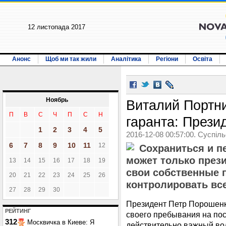
12 листопада 2017
Анонс
Щоб ми так жили
Аналітика
Регіони
Освіта
Ноябрь
Виталий Портн
П
В
С
Ч
П
С
Н
гаранта: Прези
1
2
3
4
5
2016-12-08 00:57:00. Суспіл
6
7
8
9
10
11
12
Cохраниться и п
может только прези
13
14
15
16
17
18
19
свои собственные п
20
21
22
23
24
25
26
контролировать все
27
28
29
30
Президент Петр Порошенк
РЕЙТИНГ
своего пребывания на пос
312
Москвичка в Киеве: Я
действительно важный во