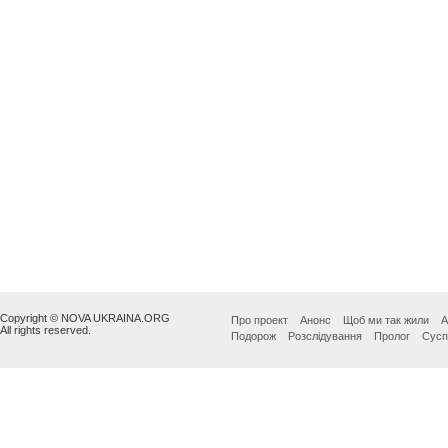
Copyright © NOVA UKRAINA.ORG
Про проект
Анонс
Щоб ми так жили
А
All rights reserved.
Подорож
Розслідування
Пролог
Сусп