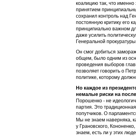
коалицию так, что именно 
принятием принципиальны
сохранил контроль над Ге
постоянную критику его к
принципиально важном дл
даже усилить политическ
Генеральной прокуратуры
Он смог добиться замораж
общем, было одним из ос
проведения выборов главы
позволяет говорить о Пет
политике, которому долж
Но каждое из президент
немалые риски на посл
Порошенко - не идеологич
партия. Это традиционная
попутчиков. О парламентс
Мы не знаем наверняка, к
у Грановского, Кононенко
знаем, есть ли у этих люд