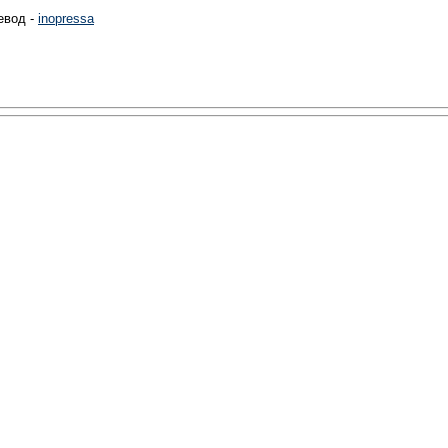
евод -
inopressa