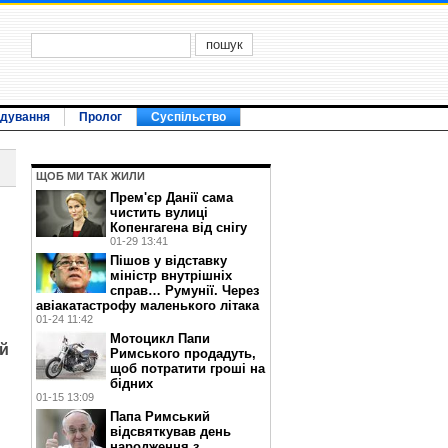
ідування
Пролог
Суспільство
ЩОБ МИ ТАК ЖИЛИ
Прем'єр Данії сама
чистить вулиці
Копенгагена від снігу
01-29 13:41
Пішов у відставку
міністр внутрішніх
справ… Румунії. Через
авіакатастрофу маленького літака
01-24 11:42
Мотоцикл Папи
й
Римського продадуть,
щоб потратити гроші на
бідних
01-15 13:09
Папа Римський
відсвяткував день
народження з