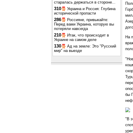
старалась держаться в стороне...
Поли
310
Украина и Россия: Глубина
Горб
исторической пропасти
мил
286
Россияне, привыкайте:
Азе
Перед вами Украина, которую вы
дого
потеряли навсегда
210
Итак, что происходит в
На 
Украине на самом деле
вра
130
Ад на земле: Это "Русский
поло
мир" на выезде
"Но
кошм
скор
Тур
пер
опо
бы 
неф
"В э
спот
уре