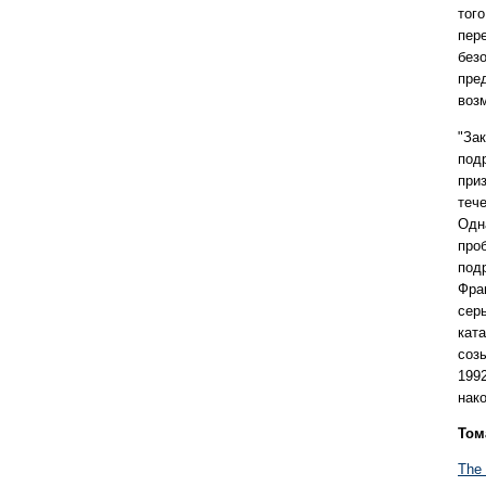
тог
пер
без
пре
воз
"За
под
приз
теч
Одн
про
под
Фран
сер
кат
соз
1992
нако
Том
The