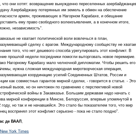
о, что они хотят: возвращение вынужденно переселенных азербайджанце
едачу Азербайджану потерянных им земель в обмен на обеспечение
опасности армян, проживающих в Нагорном Карабахе, и обещание
доставить ему право свободного волеизъявления, а в конечном итоге,
можно, независимость".
кавказью не хватает политической воли вовлечься в план,
разумевающий сделку с врагом. Международному сообществу не хватае
нания того, что нет дешевого способа урегулировать этот конфликт. В
ение прошлой недели посредники помогли выторговать новое перемирие.
ако Нагорному Карабаху мало челночной дипломатии. Чтобы решить его
блемы, нужна сложная международная миротворческая операция,
разумевающая координацию усилий Соединенных Штатов, России и
ции как совместных гарантов мирной сделки, - говорится в статье. - Это
ьезный вызов, но он ничтожен по сравнению с перспективой новой
астрофической войны в Закавказье. Большим державам надо начать с
ыва мирной конференции в Минске, Белоруссия, впервые упомянутой в
 году, но так и не начавшейся. Это стало бы показателем того, что мир
нец воспринял этот конфликт серьезно - пока не стало поздно".
ас де ВААЛ
,
 New York Times