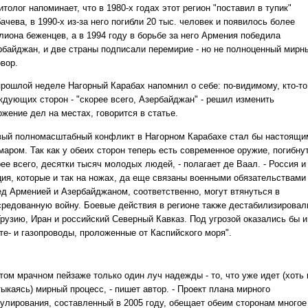
толог напоминает, что в 1980-х годах этот регион "поставил в тупик"
ачева, в 1990-х из-за него погибли 20 тыс. человек и появилось более
лиона беженцев, а в 1994 году в борьбе за него Армения победила
рбайджан, и две страны подписали перемирие - но не полноценный мирн
вор.
прошлой неделе Нагорный Карабах напомнил о себе: по-видимому, кто-то
ждующих сторон - "скорее всего, Азербайджан" - решил изменить
жение дел на местах, говорится в статье.
вый полномасштабный конфликт в Нагорном Карабахе стал бы настоящи
аром. Так как у обеих сторон теперь есть современное оружие, погибнут
ее всего, десятки тысяч молодых людей, - полагает де Ваал. - Россия и
ция, которые и так на ножах, да еще связаны военными обязательствами
ед Арменией и Азербайджаном, соответственно, могут втянуться в
средованную войну. Боевые действия в регионе также дестабилизировал
Грузию, Иран и российский Северный Кавказ. Под угрозой оказались бы и
те- и газопроводы, проложенные от Каспийского моря".
том мрачном пейзаже только один луч надежды - то, что уже идет (хоть 
ыкаясь) мирный процесс, - пишет автор. - Проект плана мирного
гулирования, составленный в 2005 году, обещает обеим сторонам многое