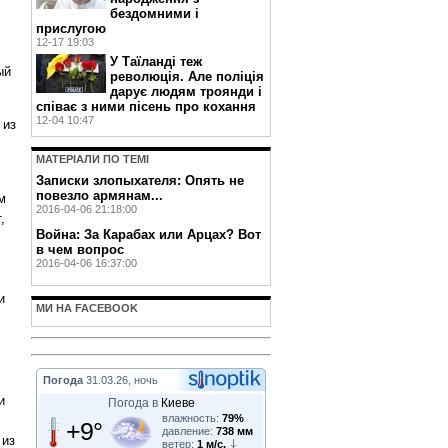
бездомними і
прислугою
12-17 19:03
У Таїланді теж
ый
революція. Але поліція
дарує людям троянди і
співає з ними пісень про кохання
12-04 10:47
 из
МАТЕРIАЛИ ПО ТЕМI
‎Записки злопыхателя: Опять не
повезло армянам...
м
2016-04-06 21:18:00
,
Война: За Карабах или Арцах? Вот
в чем вопрос
2016-04-06 16:37:00
и
МИ НА FACEBOOK
Погода
31.03.26, ночь
и
Погода в
Киеве
влажность:
79%
+9°
давление:
738 мм
 из
ветер:
1 м/с,