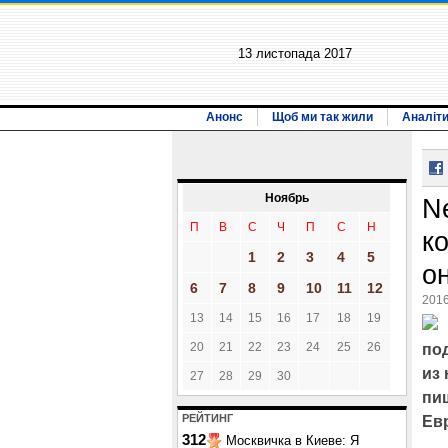
13 листопада 2017
Анонс
Щоб ми так жили
Аналіт
Ноябрь
N
П
В
С
Ч
П
С
Н
к
1
2
3
4
5
о
6
7
8
9
10
11
12
2016
13
14
15
16
17
18
19
20
21
22
23
24
25
26
по
из
27
28
29
30
пи
РЕЙТИНГ
Ев
312
Москвичка в Киеве: Я