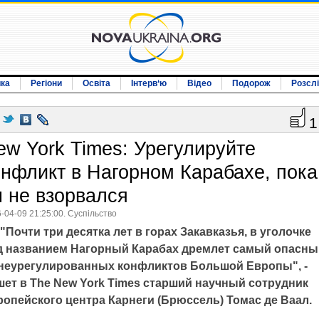
ика
Регіони
Освіта
Інтерв‘ю
Відео
Подорож
Розсл
1
ew York Times: Урегулируйте
онфликт в Нагорном Карабахе, пока
н не взорвался
-04-09 21:25:00. Суспільство
"Почти три десятка лет в горах Закавказья, в уголочке
д названием Нагорный Карабах дремлет самый опасны
 неурегулированных конфликтов Большой Европы", -
шет в The New York Times старший научный сотрудник
ропейского центра Карнеги (Брюссель) Томас де Ваал.