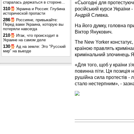
«Сьогодні для протестуюч
старалась держаться в стороне...
російський курси України -
310
Украина и Россия: Глубина
исторической пропасти
Андрій Сливка.
286
Россияне, привыкайте:
Перед вами Украина, которую вы
На його думку, головна при
потеряли навсегда
Віктор Янукович.
210
Итак, что происходит в
Украине на самом деле
The New Yorker констатує, 
130
Ад на земле: Это "Русский
країною правлять криміна
мир" на выезде
кримінальний злочинець Я
«Для того, щоб у країни 
повинна піти. Ця позиція 
рушійна сила протестів - л
стало нестерпним», - заз