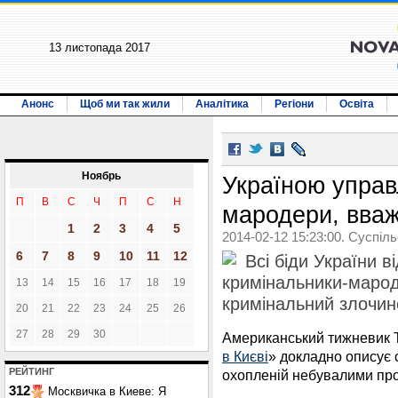
13 листопада 2017
Анонс
Щоб ми так жили
Аналітика
Регіони
Освіта
Ноябрь
Україною управ
П
В
С
Ч
П
С
Н
мародери, вваж
1
2
3
4
5
2014-02-12 15:23:00. Суспіл
6
7
8
9
10
11
12
Всі біди України в
кримінальники-марод
13
14
15
16
17
18
19
кримінальний злочин
20
21
22
23
24
25
26
27
28
29
30
Американський тижневик Th
в Києві
» докладно описує с
РЕЙТИНГ
охопленій небувалими пр
312
Москвичка в Киеве: Я