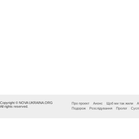
Copyright © NOVA UKRAINA.ORG
Про проект
Анонс
Щоб ми так жили
А
All rights reserved.
Подорож
Розслідування
Пролог
Сусп