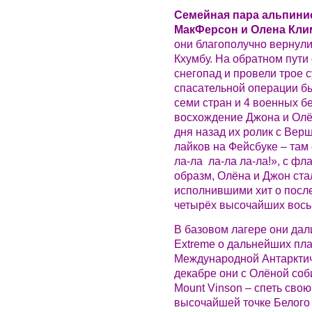
Семейная пара альпини
МакФерсон и Олена Кли
они благополучно вернули
Кхумбу. На обратном пути
снегопад и провели трое с
спасательной операции б
семи стран и 4 военных б
восхождение Джона и Олён
дня назад их ролик с Ве
лайков на Фейсбуке – там
ла-ла ла-ла ла-ла!», с ф
образм, Олёна и Джон ста
исполнившими хит о посл
четырёх высочайших вось
В базовом лагере они дали
Extreme о дальнейших пла
Международной Антарктич
декабре они с Олёной соб
Mount Vinson – спеть сво
высочайшей точке Белого 