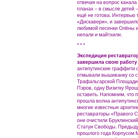
отвечая на вопрос канала
планах – в смысле детей –
ещё не готова. Интервью
«Дискавери», и завершил
любимой песенки Олёны и
непали и майтхили.
* * *
Экспедиция реставрато
завершила свою работу 
антипутинские граффити с
отмывали вышиванку со с
Трафальгарской Площади.
Пэров, одну Визитку Ярош
оставить. Напомним, что п
прошла волна антипутинс
многие известные архите
реставраторы «Правого С
они очистили Бруклинский
Статуи Свободы. Предыду
прошлого года Корпусом 