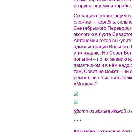
разрушающемуся кораблю
Ситуация с ржавеющим со
сложная – корабль, силь
Сентябрьского Переворота
экологию в бухте Севасто
Автономии готов выкупить
администрации Вольного 
утилизацию. Но Совет Вет
попытки – по их мнению к
памятником и в нём надо 
тем, Совет не может – ни
ремонт, ни объяснить толк
«Москву»?
(фото из архива южной и
* * *
Крымско-Татарская Авт