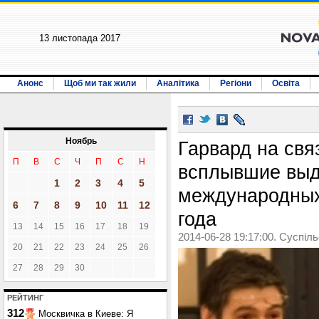
13 листопада 2017
Анонс
Щоб ми так жили
Аналітика
Регіони
Освіта
Ноябрь
Гарвард на свя
П
В
С
Ч
П
С
Н
всплывшие выд
1
2
3
4
5
международных
6
7
8
9
10
11
12
года
13
14
15
16
17
18
19
2014-06-28 19:17:00. Суспіл
20
21
22
23
24
25
26
27
28
29
30
РЕЙТИНГ
312
Москвичка в Киеве: Я