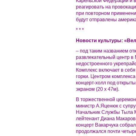
Карельской Федерации и 
реагировать на провокаци
при повторном применени
будут отправлены америк
* * *
Новости культуры: «Ве
– под таким названием от
развлекательный центр в 
недостроенного укрепрайо
Комплекс включает в себя
горки. Центром комплекса
концерт-холл под открыт
экраном (20 х 47м).
В торжественной церемон
министр А.Яценюк с супруг
Начальник Службы Тыла М
лейтенант Диана Макарова
концерт Вакарчука собрал
продолжался почти четыре