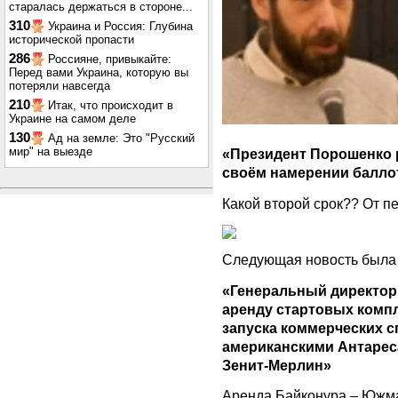
старалась держаться в стороне...
310
Украина и Россия: Глубина
исторической пропасти
286
Россияне, привыкайте:
Перед вами Украина, которую вы
потеряли навсегда
210
Итак, что происходит в
Украине на самом деле
130
Ад на земле: Это "Русский
мир" на выезде
«Президент Порошенко 
своём намерении баллот
Какой второй срок?? От п
Следующая новость была 
«Генеральный директо
аренду стартовых компл
запуска коммерческих с
американскими Антарес
Зенит-Мерлин»
Аренда Байконура – Южм