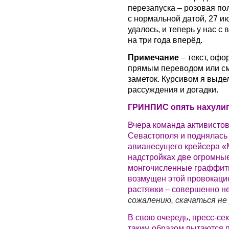
перезапуска – розовая пол
с нормальной датой, 27 ию
удалось, и теперь у нас с
на три года вперёд.
Примечание
– текст, оф
прямым переводом или с
заметок. Курсивом я выде
рассуждения и догадки.
ГРИНПИС опять нахулиг
Вчера команда активистов
Севастополя и поднялась 
авианесущего крейсера «
надстройках две огромные
монгочисленные граффити
возмущен этой провокацие
растяжки – совершенно 
сожалению, скачаться не 
В свою очередь, пресс-сек
таким образом пытаются 