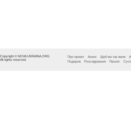
Copyright © NOVA UKRAINA.ORG
Про проект
Анонс
Щоб ми так жили
А
All rights reserved.
Подорож
Розслідування
Пролог
Сусп