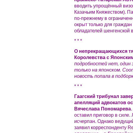
вводить упрощённый визо
Казачьим Княжеством). П
по-прежнему в ограничен
окрыт только для граждан
обладателей шенгенской 
* * *
О непрекращающихся тя
Королевства с Японски
подробностей нет, один 
только на японском. Соо
новость попала в подборк
* * *
Гаагский трибунал зав
апелляций адвокатов о
Вячеслава Пономарева
оставил приговор в силе.
исчерпан. Однако ведущи
заявил корреспонденту Reu