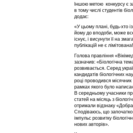
Іншою метою конкурсу є за
в тому числі студентів біо
додає:
«У цьому плані, будь-хто і
йому до вподоби, може вс
існує, і висунути її на змаг
публікацій не є лімітована
Голова правління «Вікіме
зазначив: «Біологічна тема
розвивається. Серед украї
кандидатів біологічних нау
році проводився місячник 
рамках якого було написан
В середньому учасники пр
статей на місяць з біологі
отримали відзнаку «Добра
Сподіваюсь, що започатко
імпульс розвитку біологіч
нових авторів».