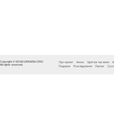
Copyright © NOVA UKRAINA.ORG
Про проект
Анонс
Щоб ми так жили
А
All rights reserved.
Подорож
Розслідування
Пролог
Сусп