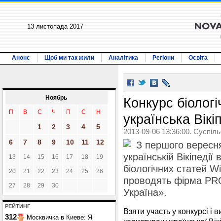
13 листопада 2017
Анонс
Щоб ми так жили
Аналітика
Регіони
Освіта
Ноябрь
Конкурс біолог
П
В
С
Ч
П
С
Н
українська Вікі
1
2
3
4
5
2013-09-06 13:36:00. Суспіл
6
7
8
9
10
11
12
З першого вересня
українській Вікіпедії
13
14
15
16
17
18
19
біологічних статей Wi
20
21
22
23
24
25
26
проводять фірма PRO
27
28
29
30
Україна».
РЕЙТИНГ
Взяти участь у конкурсі і
312
Москвичка в Киеве: Я