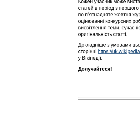
Кожен учасник може вистав
статей в період з першого
по п’ятнадцяте жовтня жу
оцінюванні конкурсних роб
висвітлення теми, сучасні
оригінальність статті.
Докладніше з умовами цьо
сторінці
https://uk.wikipedi
у Вікіпедії.
Долучайтеся!