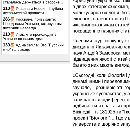
користувач української Ві
старалась держаться в стороне...
в двох категоріях:біохімія,
310
Украина и Россия: Глубина
молекулярна біологія; бота
исторической пропасти
екологія, палеонтологія.
286
Россияне, привыкайте:
Перед вами Украина, которую вы
якіснимпоказникам статей
потеряли навсегда
покращенню наявних стат
210
Итак, что происходит в
Украине на самом деле
Членами журі конкурсу є н
130
Ад на земле: Это "Русский
дисциплін.Як зауважив чле
мир" на выезде
наук Андрій Заморока, мет
підвищення якості статей з
багато з них мають вигля
«Сьогодні, коли біологія і
динамічними і передовими 
звучало, – розширюють го
українське суспільство, у 
залишається індиферентни
відбивається і на таких п
Вікіпедії – із 181925-ти її
проекті “Біологія”… І це у 
університети щорічно випу