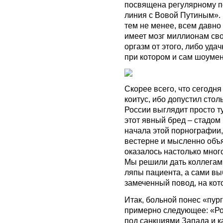
посвящена регулярному 
линия с Вовой Путиным».
тем не менее, всем давно
имеет мозг миллионам сво
оргазм от этого, либо удач
при котором и сам шоумен,
Скорее всего, что сегодня
коитус, ибо допустил стол
России выглядит просто 
этот явный бред – стадом
начала этой порнографии,
вестерне и мысленно объя
оказалось настолько мног
Мы решили дать коллега
ляпы пациента, а сами вы
замеченный повод, на кот
Итак, больной понес «пург
примерно следующее: «Ро
под санкциями Запада и к