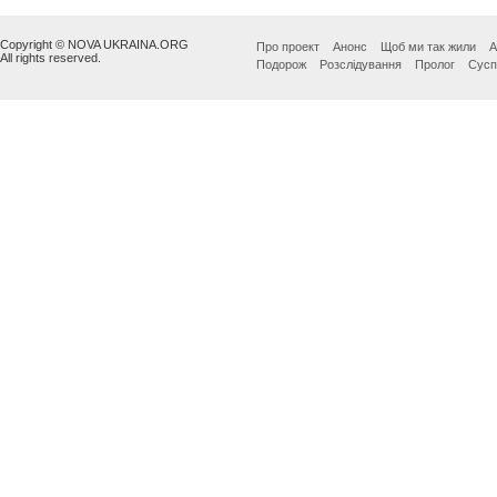
Copyright © NOVA UKRAINA.ORG
Про проект
Анонс
Щоб ми так жили
А
All rights reserved.
Подорож
Розслідування
Пролог
Сусп