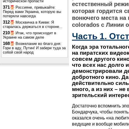
исторической пропасти
естественный режи
371
Россияне, привыкайте:
которая гордится с
Перед вами Украина, которую вы
потеряли навсегда
вонючего места на п
312
Москвичка в Киеве: Я
colorados с Линии 
старалась держаться в стороне...
210
Итак, что происходит в
Часть 1. Отс
Украине на самом деле
168
Возжелание во благо дня:
Когда эра тотальног
Гори в аду, Путин! И забери туда за
на пиратских видео
собой свой народ
совсем другого кино
что всех нас долго и
демонстрировали д
добротного кино. Д
действительно силь
много, а из них – н
зрительский интере
Достаточно вспомнить эп
Бондарчука, чтобы понять,
оказался очень «на любит
ведущие и вообще мобили