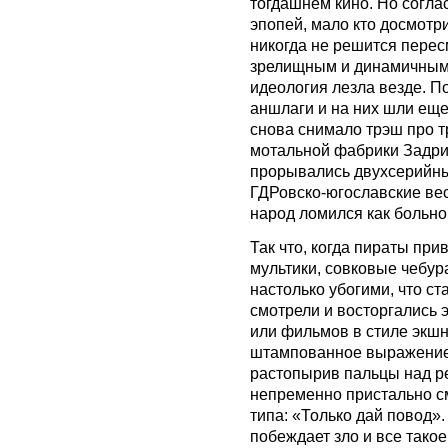
тогдашнем кино. Но согла
эпопей, мало кто досмотри
никогда не решится перес
зрелищным и динамичным, 
идеология лезла везде. 
аншлаги и на них шли еще
снова снимало трэш про т
мотальной фабрики Задри
прорывались двухсерийны
ГДРовско-югославские вес
народ ломился как больно
Так что, когда пираты пр
мультики, совковые чебур
настолько убогими, что ста
смотрели и восторгались
или фильмов в стиле экшн
штампованное выражение,
растопырив пальцы над р
непременно пристально см
типа: «Только дай повод»
побеждает зло и все тако