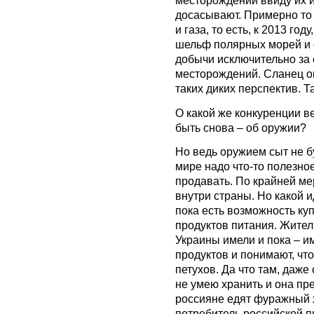
месторождений ввиду их и
досасывают. Примерно то 
и газа, то есть, к 2013 го
шельф полярных морей и 
добычи исключительно за 
месторождений. Сланец о
таких диких перспектив. Т
О какой же конкуренции в
быть снова – об оружии?
Но ведь оружием сыт не бу
мире надо что-то полезное
продавать. По крайней ме
внутри страны. Но какой и
пока есть возможность ку
продуктов питания. Жите
Украины имели и пока – и
продуктов и понимают, что
петухов. Да что там, даж
не умею хранить и она пр
россияне едят фуражный 
потребитель российской п