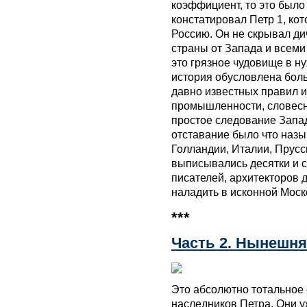
коэффициент, то это было
констатировал Петр 1, ко
Россию. Он не скрывал д
страны от Запада и всеми
это грязное чудовище в 
история обусловлена бол
давно известных правил и
промышленности, словесно
простое следование Запа
отставание было что назы
Голландии, Италии, Прусс
выписывались десятки и с
писателей, архитекторов д
наладить в исконной Моск
***
Часть 2. Нынешня
Это абсолютно тотальное 
наследников Петра. Они у