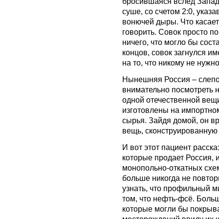
бросившаяся вслед Западу
суше, со счетом 2:0, указ
вонючей дыры. Что касаетс
говорить. Совок просто п
ничего, что могло бы сост
концов, совок загнулся им
на то, что никому не нужно
Нынешняя Россия – слепо
внимательно посмотреть на
одной отечественной вещи
изготовлены на импортно
сырья. Зайдя домой, он в
вещь, сконструированную 
И вот этот пациент расска
которые продает Россия, 
монопольно-откатных схем
больше никогда не повтор
узнать, что профильный м
том, что нефть-фсё. Боль
которые могли бы покрыв