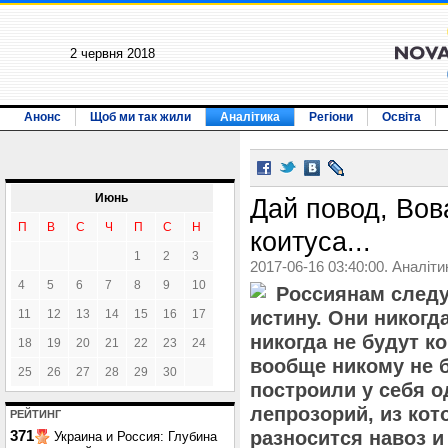
2 червня 2018
Анонс
Щоб ми так жили
Аналітика
Регіони
Освіта
Июнь
Дай повод, Вов
П
В
С
Ч
П
С
Н
коитуса...
1
2
3
2017-06-16 03:40:00. Аналіти
4
5
6
7
8
9
10
Россиянам следу
11
12
13
14
15
16
17
истину. Они никогд
никогда не будут к
18
19
20
21
22
23
24
вообще никому не 
25
26
27
28
29
30
построили у себя 
лепрозорий, из кот
РЕЙТИНГ
разносится навоз и
371
Украина и Россия: Глубина